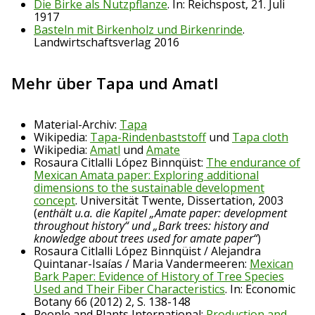
Die Birke als Nutzpflanze
. In: Reichspost, 21. Juli
1917
Basteln mit Birkenholz und Birkenrinde
.
Landwirtschaftsverlag 2016
Mehr über Tapa und Amatl
Material-Archiv:
Tapa
Wikipedia:
Tapa-Rindenbaststoff
und
Tapa cloth
Wikipedia:
Amatl
und
Amate
Rosaura Citlalli López Binnqüist:
The endurance of
Mexican Amata paper: Exploring additional
dimensions to the sustainable development
concept
. Universität Twente, Dissertation, 2003
(
enthält u.a. die Kapitel „Amate paper: development
throughout history“ und „Bark trees: history and
knowledge about trees used for amate paper“
)
Rosaura Citlalli López Binnqüist / Alejandra
Quintanar-Isaías / Maria Vandermeeren:
Mexican
Bark Paper: Evidence of History of Tree Species
Used and Their Fiber Characteristics
. In: Economic
Botany 66 (2012) 2, S. 138-148
People and Plants International:
Production and