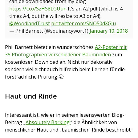
can be downloaded from my blog
https://t.co/SzHS8LGUun
It’s an A2 pdf (which is 4
times A4, but the will resize to A3 or A4).
@WoodlandTrust
pic.twitter.com/SNO50dXGJu
— Phil Barnett (@squinancywort1)
January 10, 2018
Phil Barnett bietet ein wunderschönes
A2-Poster mit
35 Photographien verschiedener Baumrinden
zum
kostenlosen Download an. Nicht nur dekorativ,
sondern vielleicht auch hilfreich beim Lernen für die
forstfachliche Prüfung 🙂
Haut und Rinde
Interessant ist, wie er in seinem lesenswerten Blog-
Beitrag „
Absolutely Barking!
“ die Ähnlichkeit von
menschlicher Haut und „bäumischer“ Rinde beschreibt: