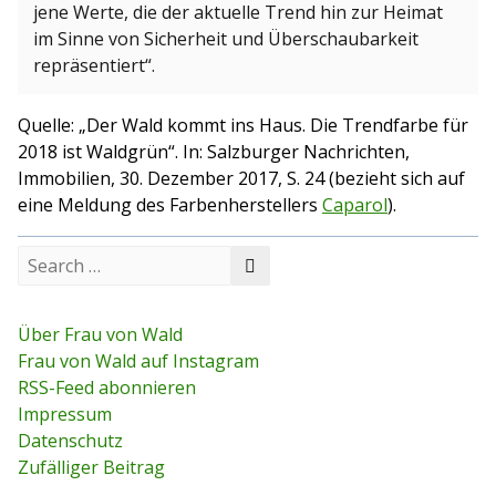
jene Werte, die der aktuelle Trend hin zur Heimat
im Sinne von Sicherheit und Überschaubarkeit
repräsentiert“.
Quelle: „Der Wald kommt ins Haus. Die Trendfarbe für
2018 ist Waldgrün“. In: Salzburger Nachrichten,
Immobilien, 30. Dezember 2017, S. 24 (bezieht sich auf
eine Meldung des Farbenherstellers
Caparol
).
S
S
e
e
a
a
r
r
c
Über Frau von Wald
c
h
Frau von Wald auf Instagram
h
f
RSS-Feed abonnieren
o
r
Impressum
:
Datenschutz
Zufälliger Beitrag