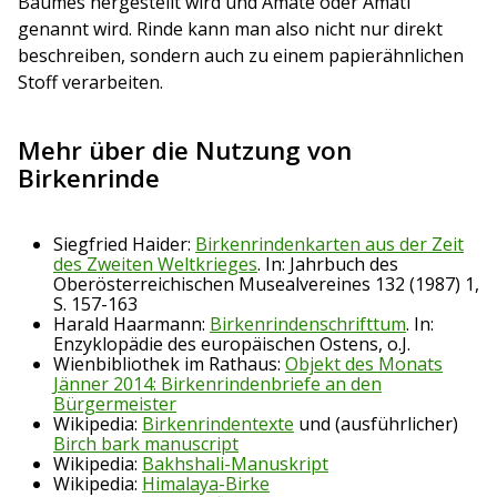
Baumes hergestellt wird und Amate oder Amatl
genannt wird. Rinde kann man also nicht nur direkt
beschreiben, sondern auch zu einem papierähnlichen
Stoff verarbeiten.
Mehr über die Nutzung von
Birkenrinde
Siegfried Haider:
Birkenrindenkarten aus der Zeit
des Zweiten Weltkrieges
. In:
Jahrbuch des
Oberösterreichischen Musealvereines 132 (1987) 1,
S. 157-163
Harald Haarmann:
Birkenrindenschrifttum
. In:
Enzyklopädie des europäischen Ostens, o.J.
Wienbibliothek im Rathaus:
Objekt des Monats
Jänner 2014: Birkenrindenbriefe an den
Bürgermeister
Wikipedia:
Birkenrindentexte
und (ausführlicher)
Birch bark manuscript
Wikipedia:
Bakhshali-Manuskript
Wikipedia:
Himalaya-Birke