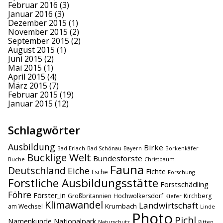
Februar 2016
(3)
Januar 2016
(3)
Dezember 2015
(1)
November 2015
(2)
September 2015
(2)
August 2015
(1)
Juni 2015
(2)
Mai 2015
(1)
April 2015
(4)
März 2015
(7)
Februar 2015
(19)
Januar 2015
(12)
Schlagwörter
Ausbildung
Birke
Bad Erlach
Bad Schönau
Bayern
Borkenkäfer
Bucklige Welt
Bundesforste
Buche
Christbaum
Fauna
Deutschland
Eiche
Fichte
Esche
Forschung
Forstliche Ausbildungsstätte
Forstschädling
Föhre
Förster_in
Großbritannien
Hochwolkersdorf
Kirchberg
Kiefer
Klimawandel
Landwirtschaft
Krumbach
am Wechsel
Linde
Photo
Pichl
Namenkunde
Nationalpark
Naturschutz
Pitten