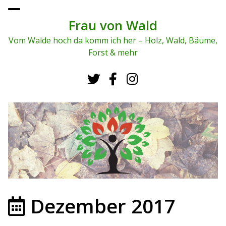
To
ggl
Frau von Wald
e
me
Vom Walde hoch da komm ich her – Holz, Wald, Bäume,
nu
Forst & mehr
Dezember 2017