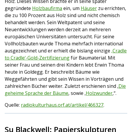
Holz. Dieses Wissen brachte er in seine später
gegründete
Holzbaufirma
ein, um
Häuser
zu errichten,
die zu 100 Prozent aus Holz sind und nicht chemisch
behandelt werden. Sein Weltpatent und seine
Neuentwicklungen werden derzeit an mehreren
europäischen Universitäten untersucht. Für seine
Vollholzbauten wurde Thoma mehrfach international
ausgezeichnet und er erhielt die bislang einzige
‚Cradle
to Cradle‘-Gold-Zertifizierung
für Baumaterial. Mit
seiner Frau und seinen drei Kindern lebt Erwin Thoma
heute in Goldegg. Er beschreibt Bäume wie
Weggefährten und gibt sein Wissen in Vorträgen und
zahlreichen Bücher weiter. Zuletzt erschienen sind ‚
Die
geheime Sprache der Bäume
‚ sowie ‚
Holzwunder
‚“.
Quelle:
radiokulturhaus.orf.at/artikel/466327
.
Su Blackwell: Papierskulpturen