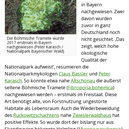
in Bayern
nachgewiesen. Zwei
davon wurden
zuvor in ganz
Deutschland noch
Die Böhmische Tramete wurde
nicht gesichtet. ‚Das
2017 erstmals in Bayern
zeigt, welch hohe
nachgewiesen (Peter Karasch /
Nationalpark Bayerischer Wald)
ökologische
Qualität der
Nationalpark aufweist‘, resümieren die
Nationalparkmykologen
Claus Bässler
und
Peter
Karasch
. So konnte etwa nahe
Altschönau
die äußerst
seltene Böhmische Tramete (
Fibroporia bohemica
)
nachgewiesen werden – erstmals im Freistaat. Diese
Art benötigt alte, von Forstnutzung ungestörte
Habitate als Lebensraum. Auch die Wiederbeweidung
des
Ruckowitzschachtens
nahe
Zwieslerwaldhaus
hat
positive Effekte. So wurde dort der bislang nur aus
Skandinavien bekannte Helmling (
Mycena pasvikensis
)