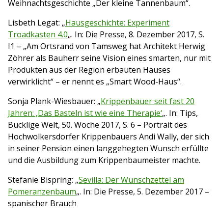
Weihnachtsgeschichte „Der kleine Tannenbaum“.
Lisbeth Legat: „
Hausgeschichte: Experiment
Troadkasten 4.0
„. In: Die Presse, 8. Dezember 2017, S.
I1 – „Am Ortsrand von Tamsweg hat Architekt Herwig
Zöhrer als Bauherr seine Vision eines smarten, nur mit
Produkten aus der Region erbauten Hauses
verwirklicht“ – er nennt es „Smart Wood-Haus“.
Sonja Plank-Wiesbauer: „
Krippenbauer seit fast 20
Jahren: ‚Das Basteln ist wie eine Therapie‘
„. In: Tips,
Bucklige Welt, 50. Woche 2017, S. 6 – Portrait des
Hochwolkersdorfer Krippenbauers Andi Wally, der sich
in seiner Pension einen langgehegten Wunsch erfüllte
und die Ausbildung zum Krippenbaumeister machte.
Stefanie Bispring: „
Sevilla: Der Wunschzettel am
Pomeranzenbaum
„. In: Die Presse, 5. Dezember 2017 –
spanischer Brauch