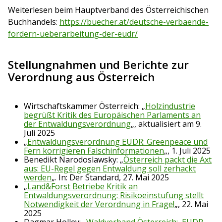
Weiterlesen beim Hauptverband des Österreichischen
Buchhandels:
https://buecher.at/deutsche-verbaende-
fordern-ueberarbeitung-der-eudr/
Stellungnahmen und Berichte zur
Verordnung aus Österreich
Wirtschaftskammer Österreich: „
Holzindustrie
begrüßt Kritik des Europäischen Parlaments an
der Entwaldungsverordnung
„, aktualisiert am 9.
Juli 2025
„
Entwaldungsverordnung EUDR: Greenpeace und
Fern korrigieren Falschinformationen
„, 1. Juli 2025
Benedikt Narodoslawsky: „
Österreich packt die Axt
aus: EU-Regel gegen Entwaldung soll zerhackt
werden
„. In: Der Standard, 27. Mai 2025
„
Land&Forst Betriebe Kritik an
Entwaldungsverordnung: Risikoeinstufung stellt
Notwendigkeit der Verordnung in Frage!
„, 22. Mai
2025
Dagmar Holley: „
Waldverband Österreich: ‚EUDR