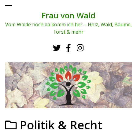
To
ggl
Frau von Wald
e
me
Vom Walde hoch da komm ich her – Holz, Wald, Bäume,
nu
Forst & mehr
Politik & Recht