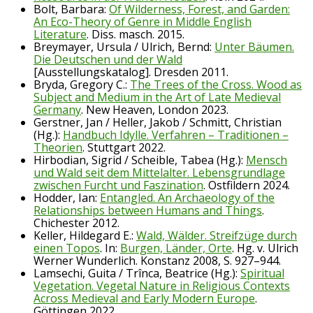
Bolt, Barbara:
Of Wilderness, Forest, and Garden:
An Eco-Theory of Genre in Middle English
Literature
. Diss. masch. 2015.
Breymayer, Ursula / Ulrich, Bernd:
Unter Bäumen.
Die Deutschen und der Wald
[Ausstellungskatalog]. Dresden 2011.
Bryda, Gregory C.:
The Trees of the Cross. Wood as
Subject and Medium in the Art of Late Medieval
Germany
. New Heaven, London 2023.
Gerstner, Jan / Heller, Jakob / Schmitt, Christian
(Hg.):
Handbuch Idylle. Verfahren – Traditionen –
Theorien
. Stuttgart 2022.
Hirbodian, Sigrid / Scheible, Tabea (Hg.):
Mensch
und Wald seit dem Mittelalter. Lebensgrundlage
zwischen Furcht und Faszination
. Ostfildern 2024.
Hodder, Ian:
Entangled. An Archaeology of the
Relationships between Humans and Things
.
Chichester 2012.
Keller, Hildegard E.:
Wald, Wälder. Streifzüge durch
einen Topos
. In:
Burgen, Länder, Orte
. Hg. v. Ulrich
Werner Wunderlich. Konstanz 2008, S. 927–944.
Lamsechi, Guita / Trînca, Beatrice (Hg.):
Spiritual
Vegetation. Vegetal Nature in Religious Contexts
Across Medieval and Early Modern Europe
.
Göttingen 2022.