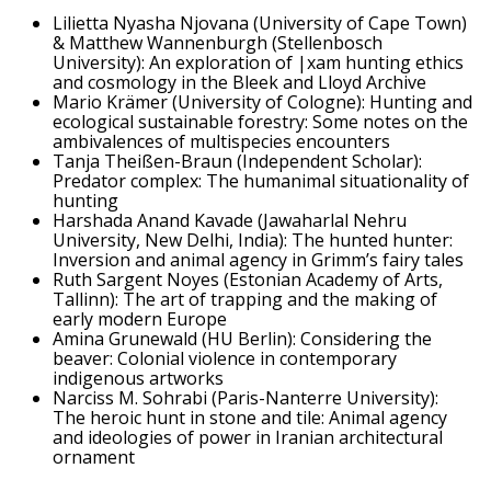
Lilietta Nyasha Njovana (University of Cape Town)
& Matthew Wannenburgh (Stellenbosch
University): An exploration of |xam hunting ethics
and cosmology in the Bleek and Lloyd Archive
Mario Krämer (University of Cologne): Hunting and
ecological sustainable forestry: Some notes on the
ambivalences of multispecies encounters
Tanja Theißen-Braun (Independent Scholar):
Predator complex: The humanimal situationality of
hunting
Harshada Anand Kavade (Jawaharlal Nehru
University, New Delhi, India): The hunted hunter:
Inversion and animal agency in Grimm’s fairy tales
Ruth Sargent Noyes (Estonian Academy of Arts,
Tallinn): The art of trapping and the making of
early modern Europe
Amina Grunewald (HU Berlin): Considering the
beaver: Colonial violence in contemporary
indigenous artworks
Narciss M. Sohrabi (Paris-Nanterre University):
The heroic hunt in stone and tile: Animal agency
and ideologies of power in Iranian architectural
ornament