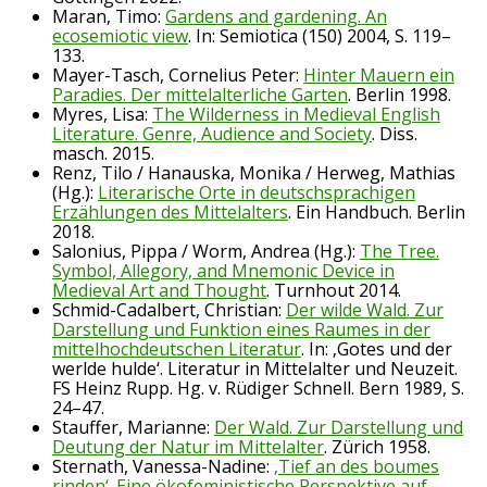
Maran, Timo:
Gardens and gardening. An
ecosemiotic view
. In: Semiotica (150) 2004, S. 119–
133.
Mayer-Tasch, Cornelius Peter:
Hinter Mauern ein
Paradies. Der mittelalterliche Garten
. Berlin 1998.
Myres, Lisa:
The Wilderness in Medieval English
Literature. Genre, Audience and Society
. Diss.
masch. 2015.
Renz, Tilo / Hanauska, Monika / Herweg, Mathias
(Hg.):
Literarische Orte in deutschsprachigen
Erzählungen des Mittelalters
. Ein Handbuch. Berlin
2018.
Salonius, Pippa / Worm, Andrea (Hg.):
The Tree.
Symbol, Allegory, and Mnemonic Device in
Medieval Art and Thought
. Turnhout 2014.
Schmid-Cadalbert, Christian:
Der wilde Wald. Zur
Darstellung und Funktion eines Raumes in der
mittelhochdeutschen Literatur
. In: ‚Gotes und der
werlde hulde‘. Literatur in Mittelalter und Neuzeit.
FS Heinz Rupp. Hg. v. Rüdiger Schnell. Bern 1989, S.
24–47.
Stauffer, Marianne:
Der Wald. Zur Darstellung und
Deutung der Natur im Mittelalter
. Zürich 1958.
Sternath, Vanessa-Nadine:
‚Tief an des boumes
rinden‘. Eine ökofeministische Perspektive auf