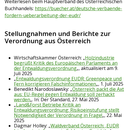
Weiterlesen beim Hauptverband des Österreichischen
Buchhandels:
https://buecher.at/deutsche-verbaende-
fordern-ueberarbeitung-der-eudr/
Stellungnahmen und Berichte zur
Verordnung aus Österreich
Wirtschaftskammer Österreich: „
Holzindustrie
begrüßt Kritik des Europäischen Parlaments an
der Entwaldungsverordnung
„, aktualisiert am 9.
Juli 2025
„
Entwaldungsverordnung EUDR: Greenpeace und
Fern korrigieren Falschinformationen
„, 1. Juli 2025
Benedikt Narodoslawsky: „
Österreich packt die Axt
aus: EU-Regel gegen Entwaldung soll zerhackt
werden
„. In: Der Standard, 27. Mai 2025
„
Land&Forst Betriebe Kritik an
Entwaldungsverordnung: Risikoeinstufung stellt
Notwendigkeit der Verordnung in Frage!
„, 22. Mai
2025
Dagmar Holley: „
Waldverband Österreich: ‚EUDR