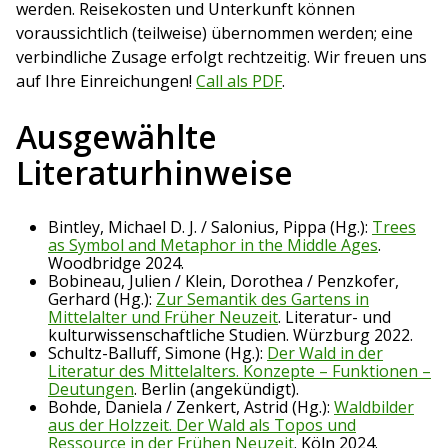
werden. Reisekosten und Unterkunft können
voraussichtlich (teilweise) übernommen werden; eine
verbindliche Zusage erfolgt rechtzeitig. Wir freuen uns
auf Ihre Einreichungen!
Call als PDF
.
Ausgewählte
Literaturhinweise
Bintley, Michael D. J. / Salonius, Pippa (Hg.):
Trees
as Symbol and Metaphor in the Middle Ages
.
Woodbridge 2024.
Bobineau, Julien / Klein, Dorothea / Penzkofer,
Gerhard (Hg.):
Zur Semantik des Gartens in
Mittelalter und Früher Neuzeit
. Literatur- und
kulturwissenschaftliche Studien. Würzburg 2022.
Schultz-Balluff, Simone (Hg.):
Der Wald in der
Literatur des Mittelalters. Konzepte – Funktionen –
Deutungen
. Berlin (angekündigt).
Bohde, Daniela / Zenkert, Astrid (Hg.):
Waldbilder
aus der Holzzeit. Der Wald als Topos und
Ressource in der Frühen Neuzeit
. Köln 2024.