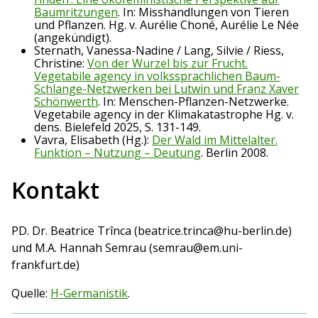
Baumritzungen
. In: Misshandlungen von Tieren
und Pflanzen. Hg. v. Aurélie Choné, Aurélie Le Née
(angekündigt).
Sternath, Vanessa-Nadine / Lang, Silvie / Riess,
Christine:
Von der Wurzel bis zur Frucht.
Vegetabile agency in volkssprachlichen Baum-
Schlange-Netzwerken bei Lutwin und Franz Xaver
Schönwerth
. In: Menschen-Pflanzen-Netzwerke.
Vegetabile agency in der Klimakatastrophe Hg. v.
dens. Bielefeld 2025, S. 131-149.
Vavra, Elisabeth (Hg.):
Der Wald im Mittelalter.
Funktion – Nutzung – Deutung
. Berlin 2008.
Kontakt
PD. Dr. Beatrice Trînca (beatrice.trinca@hu-berlin.de)
und M.A. Hannah Semrau (semrau@em.uni-
frankfurt.de)
Quelle:
H-Germanistik
.