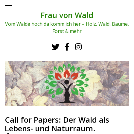
To
ggl
Frau von Wald
e
me
Vom Walde hoch da komm ich her – Holz, Wald, Bäume,
nu
Forst & mehr
Call for Papers: Der Wald als
Lebens- und Naturraum.