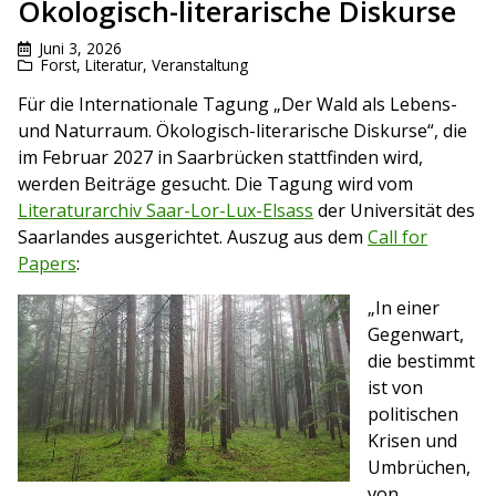
Ökologisch-literarische Diskurse
Juni 3, 2026
Forst
,
Literatur
,
Veranstaltung
Für die Internationale Tagung „Der Wald als Lebens-
und Naturraum. Ökologisch-literarische Diskurse“, die
im Februar 2027 in Saarbrücken stattfinden wird,
werden Beiträge gesucht. Die Tagung wird vom
Literaturarchiv Saar-Lor-Lux-Elsass
der Universität des
Saarlandes ausgerichtet. Auszug aus dem
Call for
Papers
:
„In einer
Gegenwart,
die bestimmt
ist von
politischen
Krisen und
Umbrüchen,
von