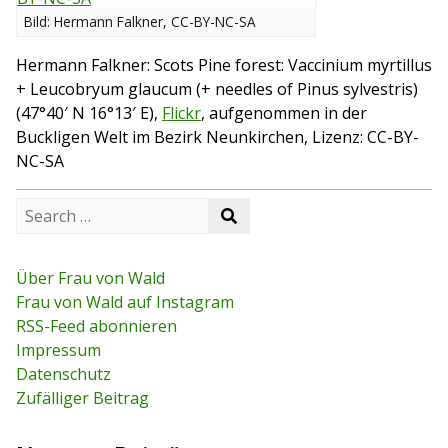
Bild: Hermann Falkner, CC-BY-NC-SA
Hermann Falkner: Scots Pine forest: Vaccinium myrtillus
+ Leucobryum glaucum (+ needles of Pinus sylvestris)
(47°40′ N 16°13′ E),
Flickr
, aufgenommen in der
Buckligen Welt im Bezirk Neunkirchen, Lizenz: CC-BY-
NC-SA
S
S
e
e
a
a
r
r
c
Über Frau von Wald
c
h
Frau von Wald auf Instagram
h
f
RSS-Feed abonnieren
o
r
Impressum
:
Datenschutz
Zufälliger Beitrag