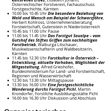
kulturellen Erbes
, Elisabeth Johann,
Österreichischer Forstverein, Fachausschuss
Forstgeschichte, Kärnten
10.00 bis 10.45 Uhr
Die besondere Beziehung von
Wald und Mensch am Beispiel der Schwarzföhre
,
Herbert Kohlross, Unternehmensberatung
Forstwirtschaft, Gutenstein in Niederösterreich
10.45 bis 11.00 Uhr Pause
11.00 bis 11.45 Uhr
Das Forstgut Saualpe – vom
Gutshof des Stiftes Griffen zum nachhaltigen
Forstbetrieb
, Walburga Litschauer,
Musikwissenschafterin und Waldbesitzerin,
Kärnten
11.45 bis 12.30 Uhr
Forstkultur in Österreich –
Entwicklung, aktuelle Vorhaben, Möglichkeit der
Mitgestaltung
, Alfred Grieshofer,
Bundesministerium für Land- und Forstwirtschaft,
Regionen und Wasserwirtschaft
12.30 bis 13.30 Uhr Mittagspause
13.30 bis 16.00 Uhr
Eine forstgeschichtliche
Wanderung durchs Forstgut Pichl
, Martin
Krondorfer, Forstliche Ausbildungsstätte Pichl
16.00 bis 16.30 Uhr Diskussion und Abschluss