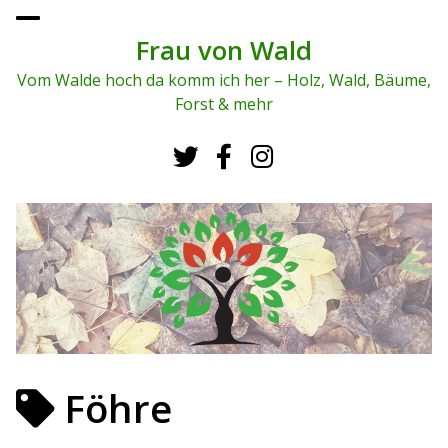
To
ggl
Frau von Wald
e
me
Vom Walde hoch da komm ich her – Holz, Wald, Bäume,
nu
Forst & mehr
Föhre