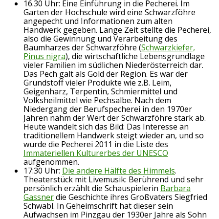
16.30 Uhr: Eine Einführung in die Pecherei. Im
Garten der Hochschule wird eine Schwarzföhre
angepecht und Informationen zum alten
Handwerk gegeben. Lange Zeit stellte die Pecherei,
also die Gewinnung und Verarbeitung des
Baumharzes der Schwarzföhre (
Schwarzkiefer,
Pinus nigra
), die wirtschaftliche Lebensgrundlage
vieler Familien im südlichen Niederösterreich dar.
Das Pech galt als Gold der Region. Es war der
Grundstoff vieler Produkte wie z.B. Leim,
Geigenharz, Terpentin, Schmiermittel und
Volksheilmittel wie Pechsalbe. Nach dem
Niedergang der Berufspecherei in den 1970er
Jahren nahm der Wert der Schwarzföhre stark ab.
Heute wandelt sich das Bild: Das Interesse an
traditionellem Handwerk steigt wieder an, und so
wurde die Pecherei 2011 in die Liste des
Immateriellen Kulturerbes der UNESCO
aufgenommen.
17:30 Uhr:
Die andere Hälfte des Himmels
.
Theaterstück mit Livemusik: Berührend und sehr
persönlich erzählt die Schauspielerin
Barbara
Gassner
die Geschichte ihres Großvaters Siegfried
Schwabl. In Geheimschrift hat dieser sein
Aufwachsen im Pinzgau der 1930er Jahre als Sohn