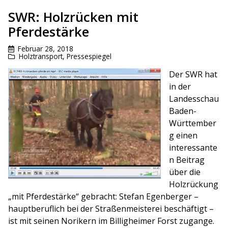
SWR: Holzrücken mit
Pferdestärke
Februar 28, 2018
Holztransport
,
Pressespiegel
Der SWR hat
in der
Landesschau
Baden-
Württember
g einen
interessante
n Beitrag
über die
Holzrückung
„mit Pferdestärke“ gebracht: Stefan Egenberger –
hauptberuflich bei der Straßenmeisterei beschäftigt –
ist mit seinen Norikern im Billigheimer Forst zugange.