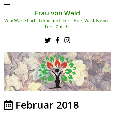
To
ggl
Frau von Wald
e
me
Vom Walde hoch da komm ich her – Holz, Wald, Bäume,
nu
Forst & mehr
Februar 2018