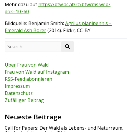
Mehr dazu auf
https://bfw.ac.at/rz/bfwcms.web?
dok=10360
.
Bildquelle: Benjamin Smith:
Agrilus planipennis –
Emerald Ash Borer
(2014). Flickr, CC-BY
S
S
e
e
a
a
r
r
c
Über Frau von Wald
c
h
Frau von Wald auf Instagram
h
f
RSS-Feed abonnieren
o
r
Impressum
:
Datenschutz
Zufälliger Beitrag
Neueste Beiträge
Call for Papers: Der Wald als Lebens- und Naturraum.