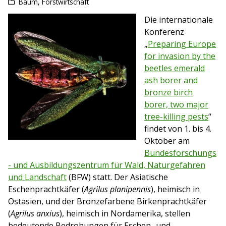
Baum
,
Forstwirtschaft
Die internationale
Konferenz
„
Preparing Europe
for invasion by the
beetles emerald
ash borer and
bronze birch
borer, two major
tree-killing pests
“
findet von 1. bis 4.
Oktober am
Bundesforschungs
- und Ausbildungszentrum für Wald, Naturgefahren
und Landschaft
(BFW) statt. Der Asiatische
Eschenprachtkäfer (
Agrilus planipennis
), heimisch in
Ostasien, und der Bronzefarbene Birkenprachtkäfer
(
Agrilus anxius
), heimisch in Nordamerika, stellen
bedeutende Bedrohungen für Eschen- und