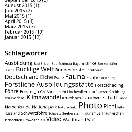
September 2015
(2)
August 2015
(1)
Juni 2015
(2)
Mai 2015
(1)
April 2015
(4)
März 2015
(7)
Februar 2015
(19)
Januar 2015
(12)
Schlagwörter
Ausbildung
Birke
Bad Erlach
Bad Schönau
Bayern
Borkenkäfer
Bucklige Welt
Bundesforste
Buche
Christbaum
Fauna
Deutschland
Eiche
Fichte
Esche
Forschung
Forstliche Ausbildungsstätte
Forstschädling
Föhre
Förster_in
Großbritannien
Hochwolkersdorf
Kirchberg
Kiefer
Klimawandel
Landwirtschaft
Krumbach
am Wechsel
Linde
Photo
Pichl
Namenkunde
Nationalpark
Naturschutz
Pitten
Schwarzföhre
Russland
Tourismus
Traunkirchen
Schweiz
Seebenstein
Video
Waldbrand
Wolf
Tschechien
Umweltpolitik