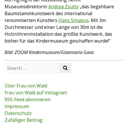
Museumsdirektorin
Andrea Zsutty
„das begehbare
Baumstammkunstwerk des international
renommierten Künstlers
Hans Schabus
. Mit 3m
Durchmesser und einer Länge von 30m ist die
Holzröhreninstallation das größte Kunstwerk, das
bisher für das Kindermuseum geschaffen wurde!“
Bild: ZOOM Kindermuseum/Gianmaria Gava
S
S
e
e
a
a
r
r
c
Über Frau von Wald
c
h
Frau von Wald auf Instagram
h
f
RSS-Feed abonnieren
o
r
Impressum
:
Datenschutz
Zufälliger Beitrag