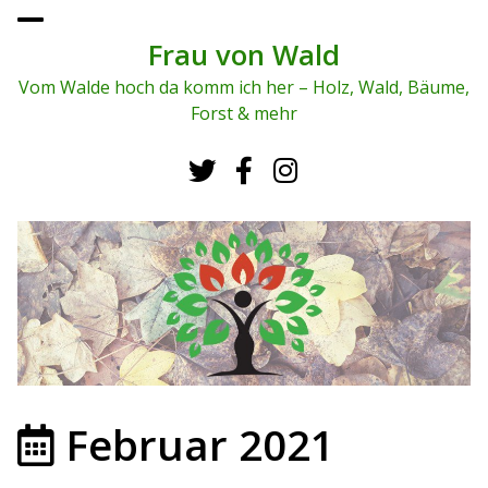
To
ggl
Frau von Wald
e
me
Vom Walde hoch da komm ich her – Holz, Wald, Bäume,
nu
Forst & mehr
Februar 2021