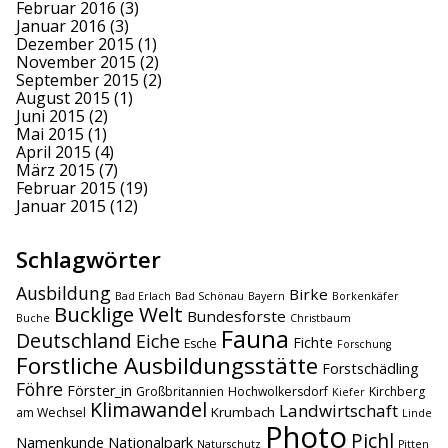
Februar 2016
(3)
Januar 2016
(3)
Dezember 2015
(1)
November 2015
(2)
September 2015
(2)
August 2015
(1)
Juni 2015
(2)
Mai 2015
(1)
April 2015
(4)
März 2015
(7)
Februar 2015
(19)
Januar 2015
(12)
Schlagwörter
Ausbildung
Birke
Bad Erlach
Bad Schönau
Bayern
Borkenkäfer
Bucklige Welt
Bundesforste
Buche
Christbaum
Fauna
Deutschland
Eiche
Fichte
Esche
Forschung
Forstliche Ausbildungsstätte
Forstschädling
Föhre
Förster_in
Großbritannien
Hochwolkersdorf
Kirchberg
Kiefer
Klimawandel
Landwirtschaft
Krumbach
am Wechsel
Linde
Photo
Pichl
Namenkunde
Nationalpark
Naturschutz
Pitten