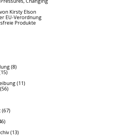
 Pressures, Changing
von Kirsty Elson
der EU-Verordnung
sfreie Produkte
dung
(8)
(15)
)
reibung
(11)
(56)
t
(67)
46)
)
rchiv
(13)