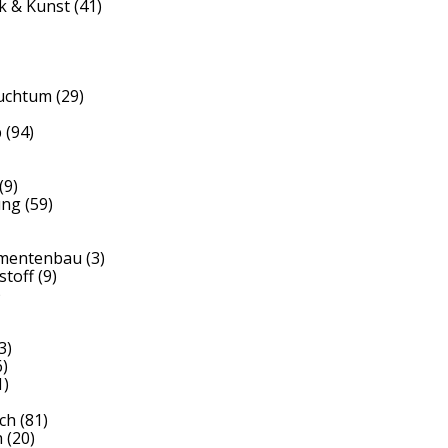
k & Kunst
(41)
auchtum
(29)
b
(94)
(9)
ung
(59)
umentenbau
(3)
stoff
(9)
)
3)
)
1)
ch
(81)
h
(20)