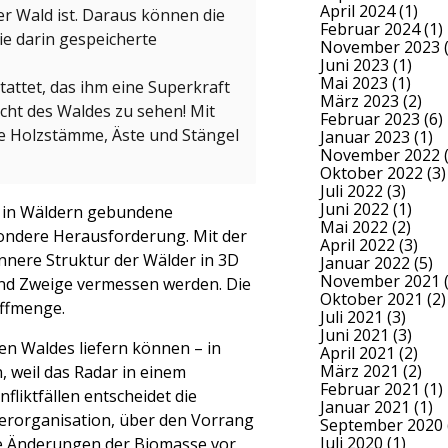
April 2024
(1)
er Wald ist. Daraus können die
Februar 2024
(1)
e darin gespeicherte
November 2023
(
Juni 2023
(1)
Mai 2023
(1)
attet, das ihm eine Superkraft
März 2023
(2)
hicht des Waldes zu sehen! Mit
Februar 2023
(6)
ie Holzstämme, Äste und Stängel
Januar 2023
(1)
November 2022
(
Oktober 2022
(3)
Juli 2022
(3)
Juni 2022
(1)
ie in Wäldern gebundene
Mai 2022
(2)
ndere Herausforderung. Mit der
April 2022
(3)
innere Struktur der Wälder in 3D
Januar 2022
(5)
November 2021
(
nd Zweige vermessen werden. Die
Oktober 2021
(2)
ffmenge.
Juli 2021
(3)
Juni 2021
(3)
en Waldes liefern können – in
April 2021
(2)
März 2021
(2)
 weil das Radar in einem
Februar 2021
(1)
fliktfällen entscheidet die
Januar 2021
(1)
erorganisation, über den Vorrang
September 2020
Juli 2020
(1)
ße Änderungen der Biomasse vor