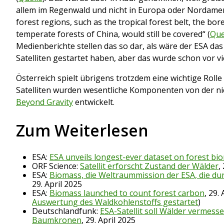
allem im Regenwald und nicht in Europa oder Nordameri
forest regions, such as the tropical forest belt, the bor
temperate forests of China, would still be covered“ (
Que
Medienberichte stellen das so dar, als wäre der ESA das 
Satelliten gestartet haben, aber das wurde schon vor vi
Österreich spielt übrigens trotzdem eine wichtige Rolle
Satelliten wurden wesentliche Komponenten von der ni
Beyond Gravity
entwickelt.
Zum Weiterlesen
ESA:
ESA unveils longest-ever dataset on forest bi
ORF Science:
Satellit erforscht Zustand der Wälder
,
ESA:
Biomass, die Weltraummission der ESA, die d
29. April 2025
ESA:
Biomass launched to count forest carbon
, 29.
Auswertung des Waldkohlenstoffs gestartet
)
Deutschlandfunk:
ESA-Satellit soll Wälder vermess
Baumkronen
, 29. April 2025