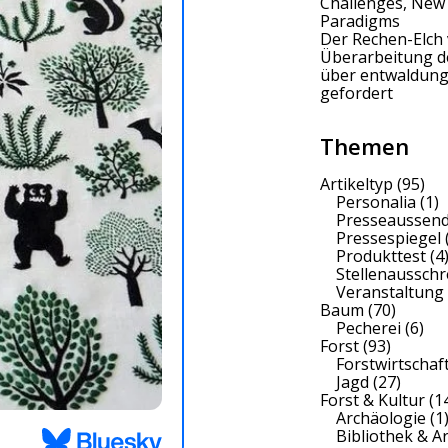
Challenges, New
Paradigms
Der Rechen-Elch 
Überarbeitung 
über entwaldung
gefordert
Themen
Artikeltyp
(95)
Personalia
(1)
Presseaussen
Pressespiegel
Produkttest
(4
Stellenaussch
Veranstaltung
Baum
(70)
Pecherei
(6)
Forst
(93)
Forstwirtschaf
Jagd
(27)
Forst & Kultur
(1
Archäologie
(1
Bibliothek & A