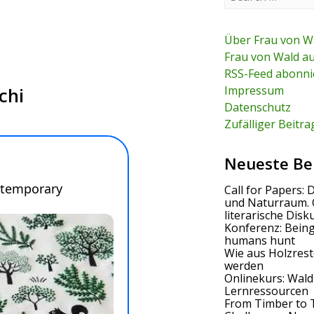
e
a
r
c
Über Frau von W
h
Frau von Wald a
f
RSS-Feed abonni
o
r
Impressum
chi
:
Datenschutz
Zufälliger Beitra
Neueste Be
Call for Papers: 
und Naturraum. 
literarische Disk
Konferenz: Bein
humans hunt
Wie aus Holzrest
werden
Onlinekurs: Wald
Lernressourcen
From Timber to 