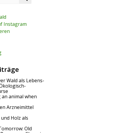
e
a
r
ald
c
uf Instagram
h
eren
g
iträge
Der Wald als Lebens-
Ökologisch-
urse
g an animal when
en Arzneimittel
 und Holz als
Tomorrow: Old