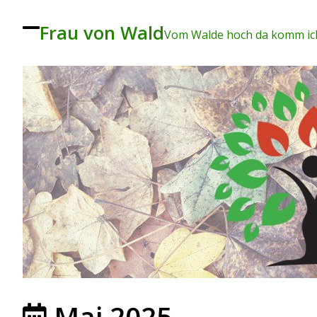
Frau von Wald
To
Vom Walde hoch da komm ich
ggl
e
me
nu
Mai 2025