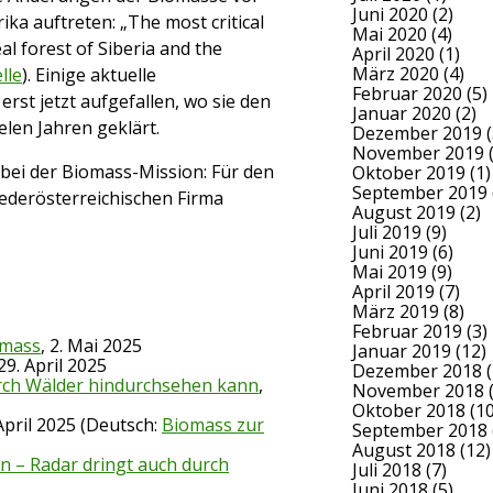
Juni 2020
(2)
ka auftreten: „The most critical
Mai 2020
(4)
eal forest of Siberia and the
April 2020
(1)
März 2020
(4)
lle
). Einige aktuelle
Februar 2020
(5)
erst jetzt aufgefallen, wo sie den
Januar 2020
(2)
elen Jahren geklärt.
Dezember 2019
(
November 2019
(
 bei der Biomass-Mission: Für den
Oktober 2019
(1)
September 2019
ederösterreichischen Firma
August 2019
(2)
Juli 2019
(9)
Juni 2019
(6)
Mai 2019
(9)
April 2019
(7)
März 2019
(8)
Februar 2019
(3)
omass
, 2. Mai 2025
Januar 2019
(12)
 29. April 2025
Dezember 2018
(
urch Wälder hindurchsehen kann
,
November 2018
(
Oktober 2018
(10
 April 2025 (Deutsch:
Biomass zur
September 2018
August 2018
(12)
en – Radar dringt auch durch
Juli 2018
(7)
Juni 2018
(5)