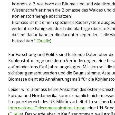
können, z. B. wie hoch die Bäume sind und wie dicht d
WissenschaftlerInnen die Biomasse des Waldes und di
Kohlenstoffmenge abschätzen.
Biomass ist mit einem speziellen Radarsystem ausgest
verleiht: die Fähigkeit, durch die blättrige oberste Sc
diesem Radar kann er die darunter liegenden Teile w
betrachten.“ (
Quelle
)
Für Forschung und Politik sind fehlende Daten über d
Kohlenstoffmenge und deren Veränderungen eine beso
auf mindestens fünf Jahre angelegten Mission soll die 
sichtbar gemacht werden und die Baumstämme, Äste u
Biomasse dient als Annäherungsmaß für die Kohlensto
Leider wird Biomass keine Ansichten des österreichisch
Europa und Nordamerika kann er nämlich nicht messen,
Frequenzbereich des US-Militärs arbeitet. In solchen Kon
International Telecommunication Union
, eine UN-Sond
(
Quelle
). Das wurde aber in Kauf genommen, weil gro