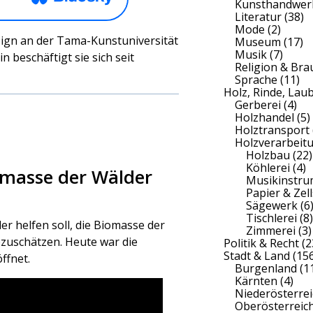
Kunsthandwer
Literatur
(38)
Mode
(2)
sign an der Tama-Kunstuniversität
Museum
(17)
Musik
(7)
 beschäftigt sie sich seit
Religion & Br
Sprache
(11)
Holz, Rinde, Lau
Gerberei
(4)
Holzhandel
(5)
Holztransport
Holzverarbeit
Holzbau
(22)
Köhlerei
(4)
iomasse der Wälder
Musikinstr
Papier & Zell
Sägewerk
(6
Tischlerei
(8)
der helfen soll, die Biomasse der
Zimmerei
(3)
zuschätzen. Heute war die
Politik & Recht
(2
Stadt & Land
(156
ffnet.
Burgenland
(1
Kärnten
(4)
Niederösterrei
Oberösterreic