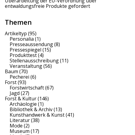
Überarbeitung der EU-Verordnung über
entwaldungsfreie Produkte gefordert
o
n
Themen
Artikeltyp
(95)
Personalia
(1)
Presseaussendung
(8)
Pressespiegel
(15)
Produkttest
(4)
Stellenausschreibung
(11)
Veranstaltung
(56)
Baum
(70)
Pecherei
(6)
Forst
(93)
Forstwirtschaft
(67)
Jagd
(27)
Forst & Kultur
(146)
Archäologie
(1)
Bibliothek & Archiv
(13)
Kunsthandwerk & Kunst
(41)
Literatur
(38)
Mode
(2)
Museum
(17)