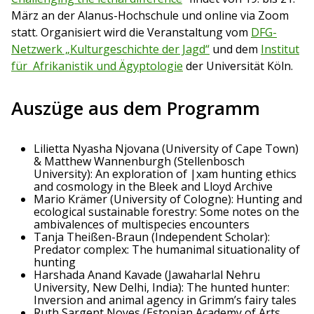
März an der Alanus-Hochschule und online via Zoom
statt. Organisiert wird die Veranstaltung vom
DFG-
Netzwerk „Kulturgeschichte der Jagd“
und dem
Institut
für Afrikanistik und Ägyptologie
der Universität Köln.
Auszüge aus dem Programm
Lilietta Nyasha Njovana (University of Cape Town)
& Matthew Wannenburgh (Stellenbosch
University): An exploration of |xam hunting ethics
and cosmology in the Bleek and Lloyd Archive
Mario Krämer (University of Cologne): Hunting and
ecological sustainable forestry: Some notes on the
ambivalences of multispecies encounters
Tanja Theißen-Braun (Independent Scholar):
Predator complex: The humanimal situationality of
hunting
Harshada Anand Kavade (Jawaharlal Nehru
University, New Delhi, India): The hunted hunter:
Inversion and animal agency in Grimm’s fairy tales
Ruth Sargent Noyes (Estonian Academy of Arts,