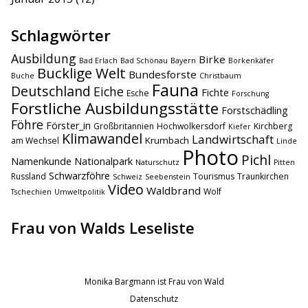
Schlagwörter
Ausbildung
Birke
Bad Erlach
Bad Schönau
Bayern
Borkenkäfer
Bucklige Welt
Bundesforste
Buche
Christbaum
Fauna
Deutschland
Eiche
Fichte
Esche
Forschung
Forstliche Ausbildungsstätte
Forstschädling
Föhre
Förster_in
Großbritannien
Hochwolkersdorf
Kirchberg
Kiefer
Klimawandel
Landwirtschaft
Krumbach
am Wechsel
Linde
Photo
Pichl
Namenkunde
Nationalpark
Naturschutz
Pitten
Schwarzföhre
Russland
Tourismus
Traunkirchen
Schweiz
Seebenstein
Video
Waldbrand
Wolf
Tschechien
Umweltpolitik
Frau von Walds Leseliste
Monika Bargmann ist Frau von Wald
Datenschutz