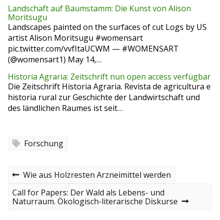
Landschaft auf Baumstamm: Die Kunst von Alison
Moritsugu
Landscapes painted on the surfaces of cut Logs by US
artist Alison Moritsugu #womensart
pic.twitter.com/vvfItaUCWM — #WOMENSART
(@womensart1) May 14,…
Historia Agraria: Zeitschrift nun open access verfügbar
Die Zeitschrift Historia Agraria. Revista de agricultura e
historia rural zur Geschichte der Landwirtschaft und
des ländlichen Raumes ist seit…
Forschung
B
P
Wie aus Holzresten Arzneimittel werden
r
e
e
N
Call for Papers: Der Wald als Lebens- und
v
e
Naturraum. Ökologisch-literarische Diskurse
i
i
x
o
t