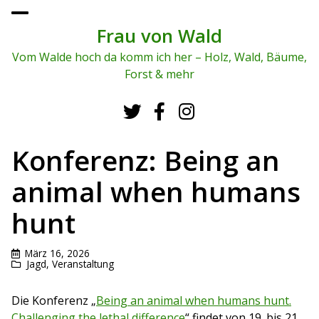
To
ggl
Frau von Wald
e
me
Vom Walde hoch da komm ich her – Holz, Wald, Bäume,
nu
Forst & mehr
Konferenz: Being an
animal when humans
hunt
März 16, 2026
Jagd
,
Veranstaltung
Die Konferenz „
Being an animal when humans hunt.
Challenging the lethal difference
“ findet von 19. bis 21.