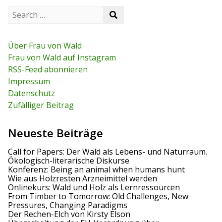
t
u
p
S
S
s
o
e
r
e
p
s
a
a
o
t
r
a
r
s
c
Über Frau von Wald
c
t
h
g
Frau von Wald auf Instagram
h
f
RSS-Feed abonnieren
o
s
r
Impressum
:
n
Datenschutz
Zufälliger Beitrag
a
v
Neueste Beiträge
i
Call for Papers: Der Wald als Lebens- und Naturraum.
Ökologisch-literarische Diskurse
g
Konferenz: Being an animal when humans hunt
Wie aus Holzresten Arzneimittel werden
a
Onlinekurs: Wald und Holz als Lernressourcen
From Timber to Tomorrow: Old Challenges, New
t
Pressures, Changing Paradigms
Der Rechen-Elch von Kirsty Elson
i