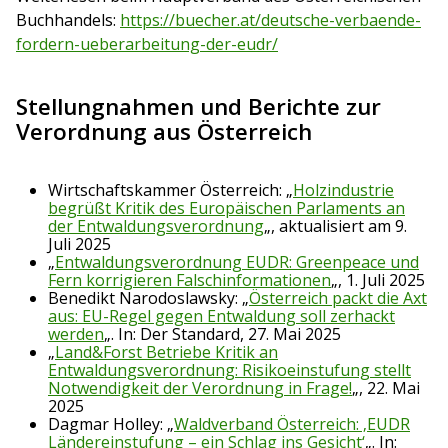
Buchhandels:
https://buecher.at/deutsche-verbaende-
fordern-ueberarbeitung-der-eudr/
Stellungnahmen und Berichte zur
Verordnung aus Österreich
Wirtschaftskammer Österreich: „
Holzindustrie
begrüßt Kritik des Europäischen Parlaments an
der Entwaldungsverordnung
„, aktualisiert am 9.
Juli 2025
„
Entwaldungsverordnung EUDR: Greenpeace und
Fern korrigieren Falschinformationen
„, 1. Juli 2025
Benedikt Narodoslawsky: „
Österreich packt die Axt
aus: EU-Regel gegen Entwaldung soll zerhackt
werden
„. In: Der Standard, 27. Mai 2025
„
Land&Forst Betriebe Kritik an
Entwaldungsverordnung: Risikoeinstufung stellt
Notwendigkeit der Verordnung in Frage!
„, 22. Mai
2025
Dagmar Holley: „
Waldverband Österreich: ‚EUDR
Ländereinstufung – ein Schlag ins Gesicht‘
„. In: