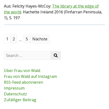
Aus: Felicity Hayes-McCoy:
The library at the edge of
the world
. Hachette Ireland 2016 (Finfarran Peninsula,
1), S. 197
S
1
2
5
Nächste
…
e
S
i
S
e
e
a
t
a
r
r
c
Über Frau von Wald
e
c
h
Frau von Wald auf Instagram
h
f
n
RSS-Feed abonnieren
o
r
Impressum
n
:
Datenschutz
u
Zufälliger Beitrag
m