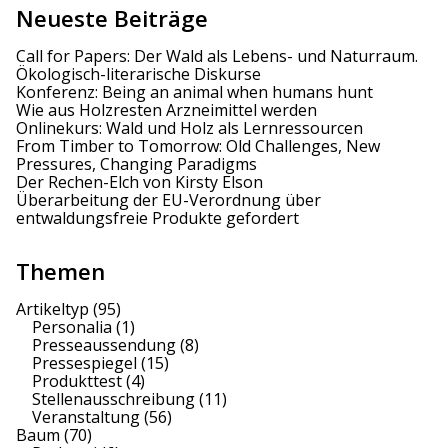
Neueste Beiträge
m
Call for Papers: Der Wald als Lebens- und Naturraum.
e
Ökologisch-literarische Diskurse
Konferenz: Being an animal when humans hunt
r
Wie aus Holzresten Arzneimittel werden
Onlinekurs: Wald und Holz als Lernressourcen
i
From Timber to Tomorrow: Old Challenges, New
Pressures, Changing Paradigms
e
Der Rechen-Elch von Kirsty Elson
Überarbeitung der EU-Verordnung über
r
entwaldungsfreie Produkte gefordert
u
Themen
n
Artikeltyp
(95)
g
Personalia
(1)
Presseaussendung
(8)
d
Pressespiegel
(15)
Produkttest
(4)
e
Stellenausschreibung
(11)
Veranstaltung
(56)
r
Baum
(70)