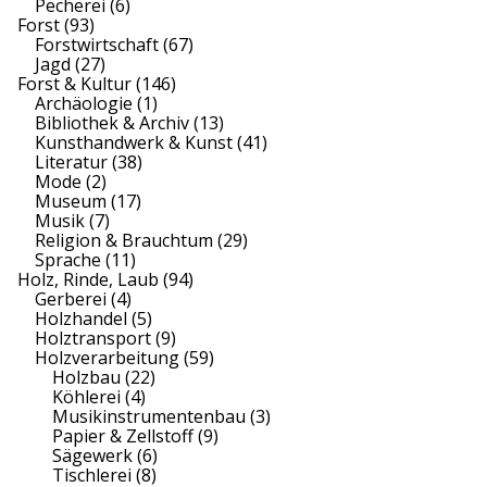
Pecherei
(6)
B
Forst
(93)
Forstwirtschaft
(67)
e
Jagd
(27)
Forst & Kultur
(146)
i
Archäologie
(1)
Bibliothek & Archiv
(13)
t
Kunsthandwerk & Kunst
(41)
Literatur
(38)
r
Mode
(2)
Museum
(17)
ä
Musik
(7)
Religion & Brauchtum
(29)
g
Sprache
(11)
Holz, Rinde, Laub
(94)
e
Gerberei
(4)
Holzhandel
(5)
Holztransport
(9)
Holzverarbeitung
(59)
Holzbau
(22)
Köhlerei
(4)
Musikinstrumentenbau
(3)
Papier & Zellstoff
(9)
Sägewerk
(6)
Tischlerei
(8)