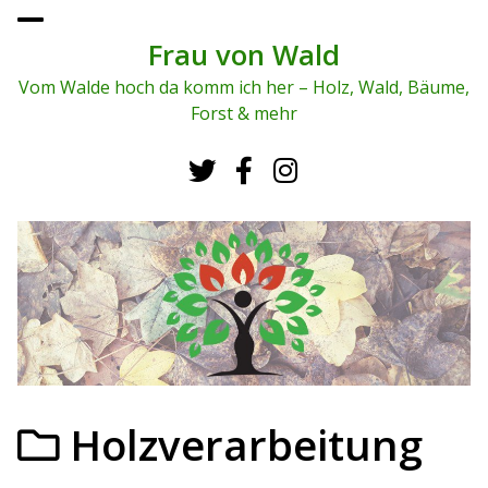
To
ggl
Frau von Wald
e
me
Vom Walde hoch da komm ich her – Holz, Wald, Bäume,
nu
Forst & mehr
Holzverarbeitung