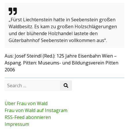
„Fürst Liechtenstein hatte in Seebenstein großen
Waldbesitz. Es kam zu großen Holzschlägerungen
und der blühende Holzhandel lastete den
Güterbahnhof Seebenstein vollkommen aus“.
Aus: Josef Steindl (Red.): 125 Jahre Eisenbahn Wien –
Aspang. Pitten: Museums- und Bildungsverein Pitten
2006
S
S
e
e
a
a
r
r
c
Über Frau von Wald
c
h
Frau von Wald auf Instagram
h
f
RSS-Feed abonnieren
o
r
Impressum