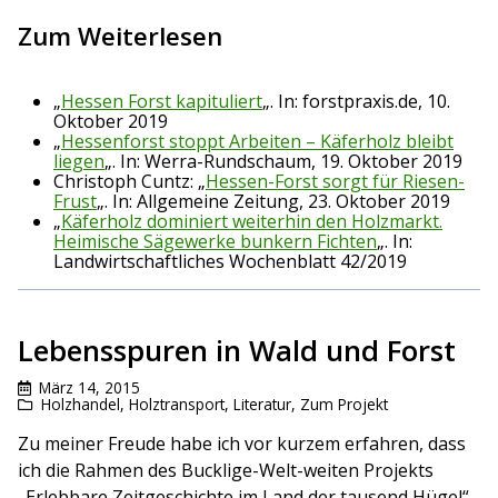
Zum Weiterlesen
„
Hessen Forst kapituliert
„. In: forstpraxis.de, 10.
Oktober 2019
„
Hessenforst stoppt Arbeiten – Käferholz bleibt
liegen
„. In: Werra-Rundschaum, 19. Oktober 2019
Christoph Cuntz: „
Hessen-Forst sorgt für Riesen-
Frust
„. In: Allgemeine Zeitung, 23. Oktober 2019
„
Käferholz dominiert weiterhin den Holzmarkt.
Heimische Sägewerke bunkern Fichten
„. In:
Landwirtschaftliches Wochenblatt 42/2019
Lebensspuren in Wald und Forst
März 14, 2015
Holzhandel
,
Holztransport
,
Literatur
,
Zum Projekt
Zu meiner Freude habe ich vor kurzem erfahren, dass
ich die Rahmen des Bucklige-Welt-weiten Projekts
„Erlebbare Zeitgeschichte im Land der tausend Hügel“