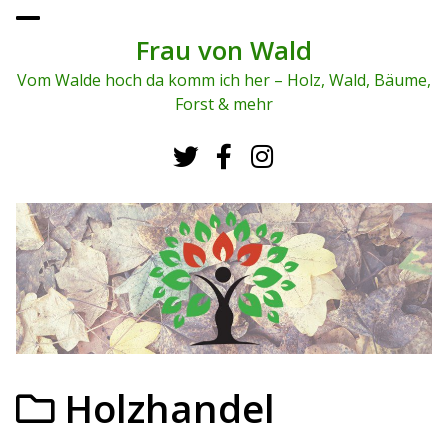
To
ggl
Frau von Wald
e
me
Vom Walde hoch da komm ich her – Holz, Wald, Bäume,
nu
Forst & mehr
Holzhandel