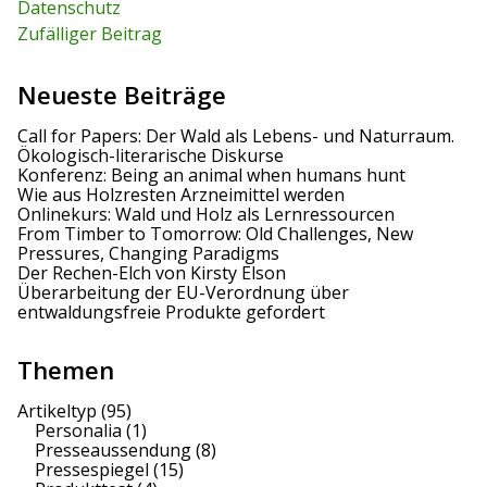
:
Datenschutz
Zufälliger Beitrag
Neueste Beiträge
Call for Papers: Der Wald als Lebens- und Naturraum.
Ökologisch-literarische Diskurse
Konferenz: Being an animal when humans hunt
Wie aus Holzresten Arzneimittel werden
Onlinekurs: Wald und Holz als Lernressourcen
From Timber to Tomorrow: Old Challenges, New
Pressures, Changing Paradigms
Der Rechen-Elch von Kirsty Elson
Überarbeitung der EU-Verordnung über
entwaldungsfreie Produkte gefordert
Themen
Artikeltyp
(95)
Personalia
(1)
Presseaussendung
(8)
Pressespiegel
(15)