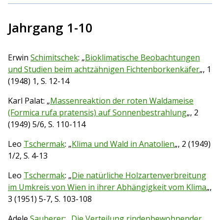
Jahrgang 1-10
Erwin
Schimitschek
: „
Bioklimatische Beobachtungen
und Studien beim achtzähnigen Fichtenborkenkäfer
„, 1
(1948) 1, S. 12-14
Karl Palat: „
Massenreaktion der roten Waldameise
(Formica rufa pratensis) auf Sonnenbestrahlung
„, 2
(1949) 5/6, S. 110-114
Leo
Tschermak
: „
Klima und Wald in Anatolien
„, 2 (1949)
1/2, S. 4-13
Leo
Tschermak
: „
Die natürliche Holzartenverbreitung
im Umkreis von Wien in ihrer Abhängigkeit vom Klima
„,
3 (1951) 5-7, S. 103-108
Adele
Sauberer
: „
Die Verteilung rindenbewohnender