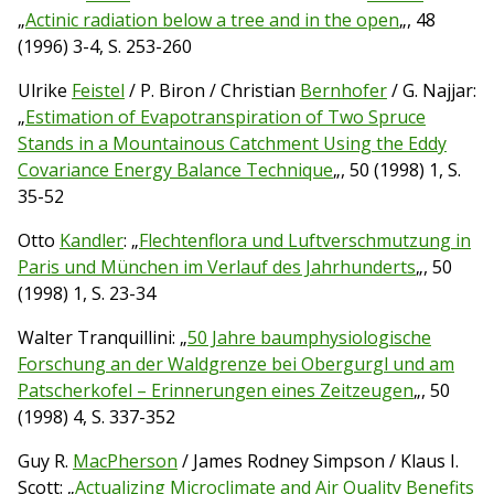
„
Actinic radiation below a tree and in the open
„, 48
(1996) 3-4, S. 253-260
Ulrike
Feistel
/ P. Biron / Christian
Bernhofer
/ G. Najjar:
„
Estimation of Evapotranspiration of Two Spruce
Stands in a Mountainous Catchment Using the Eddy
Covariance Energy Balance Technique
„, 50 (1998) 1, S.
35-52
Otto
Kandler
: „
Flechtenflora und Luftverschmutzung in
Paris und München im Verlauf des Jahrhunderts
„, 50
(1998) 1, S. 23-34
Walter Tranquillini: „
50 Jahre baumphysiologische
Forschung an der Waldgrenze bei Obergurgl und am
Patscherkofel – Erinnerungen eines Zeitzeugen
„, 50
(1998) 4, S. 337-352
Guy R.
MacPherson
/ James Rodney Simpson / Klaus I.
Scott: „
Actualizing Microclimate and Air Quality Benefits