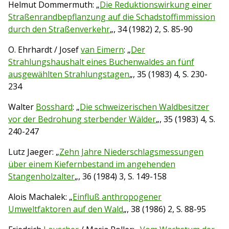
Helmut Dommermuth: „
Die Reduktionswirkung einer
Straßenrandbepflanzung auf die Schadstoffimmission
durch den Straßenverkehr
„, 34 (1982) 2, S. 85-90
O. Ehrhardt / Josef
van Eimern
: „
Der
Strahlungshaushalt eines Buchenwaldes an fünf
ausgewählten Strahlungstagen
„, 35 (1983) 4, S. 230-
234
Walter
Bosshard
: „
Die schweizerischen Waldbesitzer
vor der Bedrohung sterbender Wälder
„, 35 (1983) 4, S.
240-247
Lutz Jaeger: „
Zehn Jahre Niederschlagsmessungen
über einem Kiefernbestand im angehenden
Stangenholzalter
„, 36 (1984) 3, S. 149-158
Alois Machalek: „
Einfluß anthropogener
Umweltfaktoren auf den Wald
„, 38 (1986) 2, S. 88-95