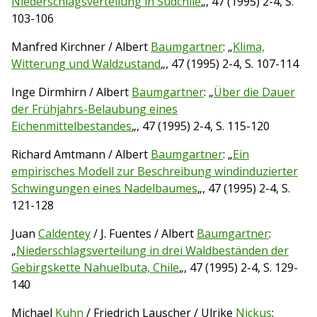
Niederschlagsverteilung in Südchile
„, 47 (1995) 2-4, S.
103-106
Manfred Kirchner / Albert
Baumgartner
: „
Klima,
Witterung und Waldzustand
„, 47 (1995) 2-4, S. 107-114
Inge Dirmhirn / Albert
Baumgartner
: „
Über die Dauer
der Frühjahrs-Belaubung eines
Eichenmittelbestandes
„, 47 (1995) 2-4, S. 115-120
Richard Amtmann / Albert
Baumgartner
: „
Ein
empirisches Modell zur Beschreibung windinduzierter
Schwingungen eines Nadelbaumes
„, 47 (1995) 2-4, S.
121-128
Juan
Caldentey
/ J. Fuentes / Albert
Baumgartner
:
„
Niederschlagsverteilung in drei Waldbeständen der
Gebirgskette Nahuelbuta, Chile
„, 47 (1995) 2-4, S. 129-
140
Michael
Kuhn
/ Friedrich Lauscher / Ulrike
Nickus
: