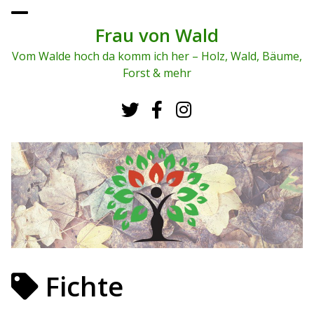
To
ggl
Frau von Wald
e
me
Vom Walde hoch da komm ich her – Holz, Wald, Bäume,
nu
Forst & mehr
Fichte