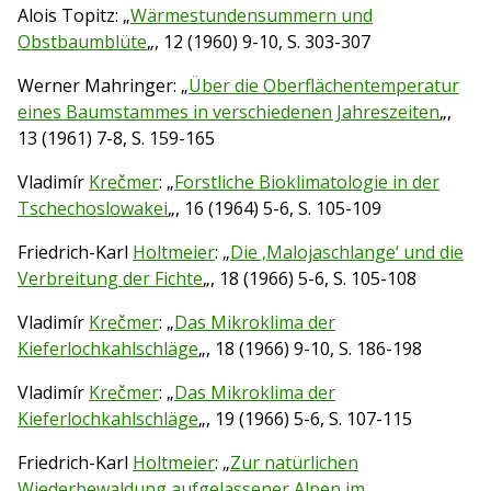
Alois Topitz: „
Wärmestundensummern und
Obstbaumblüte
„, 12 (1960) 9-10, S. 303-307
Werner Mahringer: „
Über die Oberflächentemperatur
eines Baumstammes in verschiedenen Jahreszeiten
„,
13 (1961) 7-8, S. 159-165
Vladimír
Krečmer
: „
Forstliche Bioklimatologie in der
Tschechoslowakei
„, 16 (1964) 5-6, S. 105-109
Friedrich-Karl
Holtmeier
: „
Die ‚Malojaschlange‘ und die
Verbreitung der Fichte
„, 18 (1966) 5-6, S. 105-108
Vladimír
Krečmer
: „
Das Mikroklima der
Kieferlochkahlschläge
„, 18 (1966) 9-10, S. 186-198
Vladimír
Krečmer
: „
Das Mikroklima der
Kieferlochkahlschläge
„, 19 (1966) 5-6, S. 107-115
Friedrich-Karl
Holtmeier
: „
Zur natürlichen
Wiederbewaldung aufgelassener Alpen im