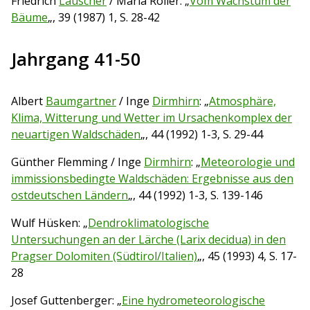
Friedrich
Lauscher
/ Maria Roller: „
Vom Wachstum der
Bäume
„, 39 (1987) 1, S. 28-42
Jahrgang 41-50
Albert
Baumgartner
/ Inge
Dirmhirn
: „
Atmosphäre,
Klima, Witterung und Wetter im Ursachenkomplex der
neuartigen Waldschäden
„, 44 (1992) 1-3, S. 29-44
Günther Flemming / Inge
Dirmhirn
: „
Meteorologie und
immissionsbedingte Waldschäden: Ergebnisse aus den
ostdeutschen Ländern
„, 44 (1992) 1-3, S. 139-146
Wulf Hüsken: „
Dendroklimatologische
Untersuchungen an der Lärche (Larix decidua) in den
Pragser Dolomiten (Südtirol/Italien)
„, 45 (1993) 4, S. 17-
28
Josef Guttenberger: „
Eine hydrometeorologische