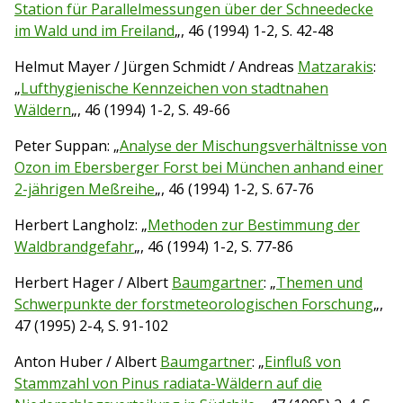
Station für Parallelmessungen über der Schneedecke
im Wald und im Freiland
„, 46 (1994) 1-2, S. 42-48
Helmut Mayer / Jürgen Schmidt / Andreas
Matzarakis
:
„
Lufthygienische Kennzeichen von stadtnahen
Wäldern
„, 46 (1994) 1-2, S. 49-66
Peter Suppan: „
Analyse der Mischungsverhältnisse von
Ozon im Ebersberger Forst bei München anhand einer
2-jährigen Meßreihe
„, 46 (1994) 1-2, S. 67-76
Herbert Langholz: „
Methoden zur Bestimmung der
Waldbrandgefahr
„, 46 (1994) 1-2, S. 77-86
Herbert Hager / Albert
Baumgartner
: „
Themen und
Schwerpunkte der forstmeteorologischen Forschung
„,
47 (1995) 2-4, S. 91-102
Anton Huber / Albert
Baumgartner
: „
Einfluß von
Stammzahl von Pinus radiata-Wäldern auf die