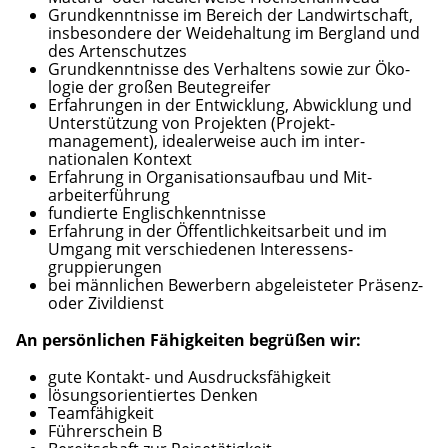
Grundkenntnisse im Bereich der Land­wirt­schaft,
insbesondere der Weide­haltung im Berg­land und
des Artenschutzes
Grundkenntnisse des Ver­haltens sowie zur Öko­
logie der großen Beute­greifer
Erfahrungen in der Entwicklung, Abwicklung und
Unter­stützung von Projekten (Projekt­
management), idealer­weise auch im inter­
nationalen Kontext
Erfahrung in Organisations­aufbau und Mit­
arbeiter­führung
fundierte Englischkenntnisse
Erfahrung in der Öffentlichkeits­arbeit und im
Umgang mit ver­schiedenen Interessens­
gruppierungen
bei männlichen Be­werbern abgeleisteter Präsenz-
oder Zivildienst
An persönlichen Fähigkeiten begrüßen wir:
gute Kontakt- und Ausdrucks­fähigkeit
lösungsorientiertes Denken
Teamfähigkeit
Führerschein B