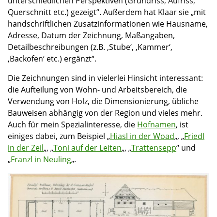
unterschiedlichen Perspektiven (Grundriss, Aufriss,
Querschnitt etc.) gezeigt“. Außerdem hat Klaar sie „mit
handschriftlichen Zusatzinformationen wie Hausname,
Adresse, Datum der Zeichnung, Maßangaben,
Detailbeschreibungen (z.B. ‚Stube‘, ‚Kammer‘,
‚Backofen‘ etc.) ergänzt“.
Die Zeichnungen sind in vielerlei Hinsicht interessant:
die Aufteilung von Wohn- und Arbeitsbereich, die
Verwendung von Holz, die Dimensionierung, übliche
Bauweisen abhängig von der Region und vieles mehr.
Auch für mein Spezialinteresse, die
Hofnamen
, ist
einiges dabei, zum Beispiel „
Hiasl in der Woad
„, „
Friedl
in der Zeil
„, „
Toni auf der Leiten
„, „
Trattensepp
“ und
„
Franzl in Neuling
„.