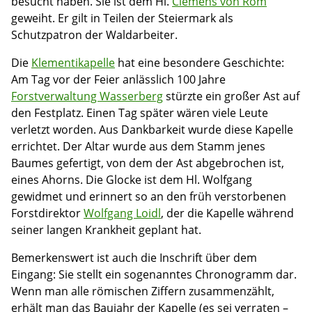
besucht haben. Sie ist dem Hl.
Clemens von Rom
geweiht. Er gilt in Teilen der Steiermark als
Schutzpatron der Waldarbeiter.
Die
Klementikapelle
hat eine besondere Geschichte:
Am Tag vor der Feier anlässlich 100 Jahre
Forstverwaltung Wasserberg
stürzte ein großer Ast auf
den Festplatz. Einen Tag später wären viele Leute
verletzt worden. Aus Dankbarkeit wurde diese Kapelle
errichtet. Der Altar wurde aus dem Stamm jenes
Baumes gefertigt, von dem der Ast abgebrochen ist,
eines Ahorns. Die Glocke ist dem Hl. Wolfgang
gewidmet und erinnert so an den früh verstorbenen
Forstdirektor
Wolfgang Loidl
, der die Kapelle während
seiner langen Krankheit geplant hat.
Bemerkenswert ist auch die Inschrift über dem
Eingang: Sie stellt ein sogenanntes Chronogramm dar.
Wenn man alle römischen Ziffern zusammenzählt,
erhält man das Baujahr der Kapelle (es sei verraten –