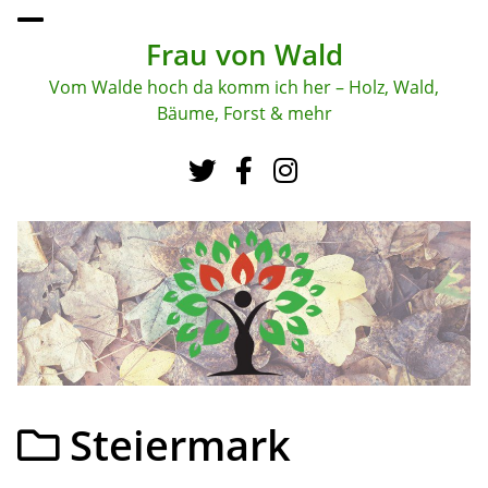
To
ggl
Frau von Wald
e
me
Vom Walde hoch da komm ich her – Holz, Wald,
nu
Bäume, Forst & mehr
Steiermark