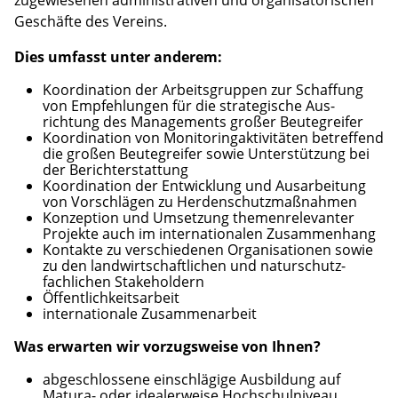
zugewiesenen administrativen und organisatorischen
Geschäfte des Vereins.
Dies umfasst unter anderem:
Koordination der Arbeits­gruppen zur Schaf­fung
von Em­pfehlungen für die strategische Aus­
richtung des Manage­ments großer Beute­greifer
Koordination von Monitoring­aktivitäten betreffend
die großen Beute­greifer sowie Unter­stützung bei
der Bericht­erstattung
Koordination der Ent­wicklung und Aus­arbeitung
von Vor­schlägen zu Herden­schutzmaßnahmen
Konzeption und Umsetzung themen­relevanter
Pro­jekte auch im inter­nationalen Zusammen­hang
Kontakte zu verschiedenen Organi­sationen sowie
zu den land­wirtschaft­lichen und natur­schutz­
fachlichen Stake­holdern
Öffentlichkeitsarbeit
internationale Zusammenarbeit
Was erwarten wir vorzugsweise von Ihnen?
abgeschlossene einschlägige Aus­bildung auf
Matura- oder idealer­weise Hoch­schul­niveau