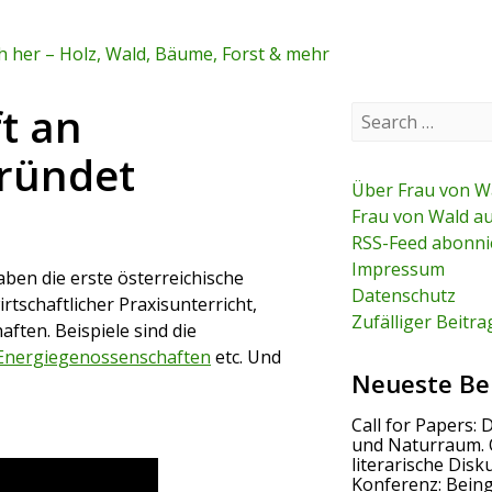
 her – Holz, Wald, Bäume, Forst & mehr
t an
S
e
a
gründet
r
c
Über Frau von W
h
Frau von Wald a
f
RSS-Feed abonni
o
r
Impressum
ben die erste österreichische
:
Datenschutz
tschaftlicher Praxisunterricht,
Zufälliger Beitra
aften. Beispiele sind die
Energiegenossenschaften
etc. Und
Neueste Be
Call for Papers: 
und Naturraum. 
literarische Disk
Konferenz: Bein