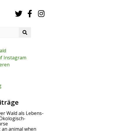
S
e
a
r
ald
c
uf Instagram
h
eren
g
iträge
Der Wald als Lebens-
Ökologisch-
urse
g an animal when