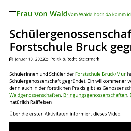
Frau von Wald
To
Vom Walde hoch da komm ich
ggl
e
me
Schülergenossenschaf
nu
Forstschule Bruck ge
Januar 13, 2022
Politik & Recht
,
Steiermark
Schülerinnen und Schüler der
Forstschule Bruck/Mur
ha
Schülergenossenschaft gegründet. Ein willkommener wir
denn auch in der forstlichen Praxis gibt es Genossensch
Waldgenossenschaften
,
Bringungsgenossenschaften
,
natürlich Raiffeisen.
Über die ersten Aktivitäten informiert dieses Video: