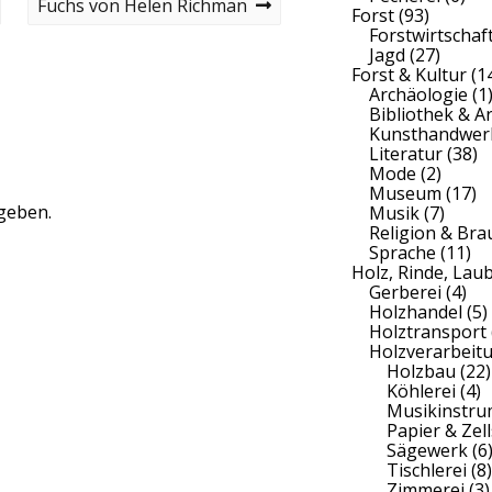
N
Fuchs von Helen Richman
Forst
(93)
e
Forstwirtschaf
x
Jagd
(27)
t
Forst & Kultur
(1
p
Archäologie
(1
o
Bibliothek & A
s
Kunsthandwer
t
Literatur
(38)
Mode
(2)
Museum
(17)
geben.
Musik
(7)
Religion & Br
Sprache
(11)
Holz, Rinde, Lau
Gerberei
(4)
Holzhandel
(5)
Holztransport
Holzverarbeit
Holzbau
(22)
Köhlerei
(4)
Musikinstr
Papier & Zell
Sägewerk
(6
Tischlerei
(8)
Zimmerei
(3)