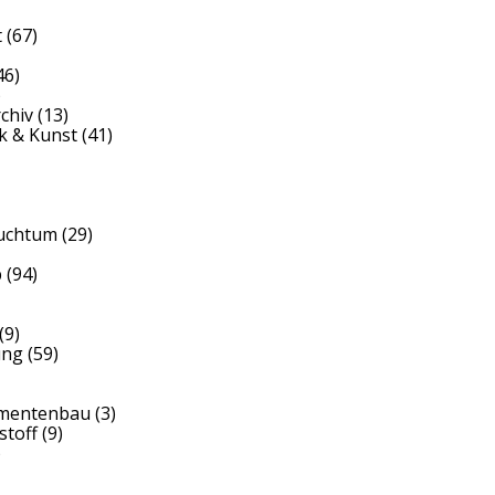
t
(67)
46)
)
rchiv
(13)
k & Kunst
(41)
auchtum
(29)
b
(94)
(9)
ung
(59)
umentenbau
(3)
stoff
(9)
)