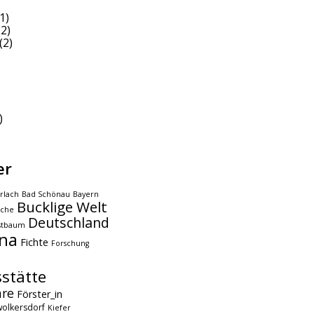
1)
2)
(2)
)
er
rlach
Bad Schönau
Bayern
Bucklige Welt
che
Deutschland
stbaum
na
Fichte
Forschung
stätte
hre
Förster_in
olkersdorf
Kiefer