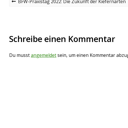
B
P
BFW-Praxistag 2022: Die Zukunft der Kiefernarten
r
e
e
v
i
i
o
t
u
Schreibe einen Kommentar
s
r
p
o
a
s
Du musst
angemeldet
sein, um einen Kommentar abzu
t
g
s
n
a
v
i
g