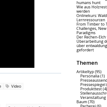
humans hunt
Wie aus Holzrest
werden
Onlinekurs: Wald
Lernressourcen
From Timber to 
Challenges, New
Paradigms
Der Rechen-Elch 
Überarbeitung 
über entwaldung
gefordert
Themen
Artikeltyp
(95)
Personalia
(1)
Presseaussen
Pressespiegel
e
Video
Produkttest
(4
Stellenaussch
Veranstaltung
Baum
(70)
Pecherei
(6)