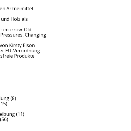
en Arzneimittel
 und Holz als
Tomorrow: Old
 Pressures, Changing
von Kirsty Elson
der EU-Verordnung
sfreie Produkte
dung
(8)
(15)
)
reibung
(11)
(56)