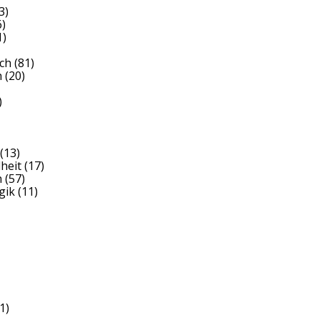
3)
)
1)
ch
(81)
h
(20)
)
(13)
heit
(17)
h
(57)
gik
(11)
1)