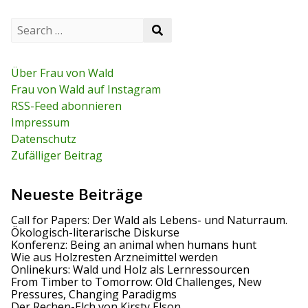
e
e
v
S
i
S
i
e
e
o
a
t
a
u
r
r
s
c
Über Frau von Wald
r
c
p
h
Frau von Wald auf Instagram
h
o
f
a
RSS-Feed abonnieren
s
o
t
r
Impressum
g
:
Datenschutz
s
Zufälliger Beitrag
n
Neueste Beiträge
a
Call for Papers: Der Wald als Lebens- und Naturraum.
v
Ökologisch-literarische Diskurse
Konferenz: Being an animal when humans hunt
i
Wie aus Holzresten Arzneimittel werden
Onlinekurs: Wald und Holz als Lernressourcen
g
From Timber to Tomorrow: Old Challenges, New
Pressures, Changing Paradigms
a
Der Rechen-Elch von Kirsty Elson