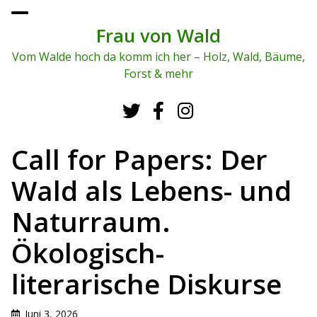
To
ggl
Frau von Wald
e
me
Vom Walde hoch da komm ich her – Holz, Wald, Bäume,
nu
Forst & mehr
Call for Papers: Der
Wald als Lebens- und
Naturraum.
Ökologisch-
literarische Diskurse
Juni 3, 2026