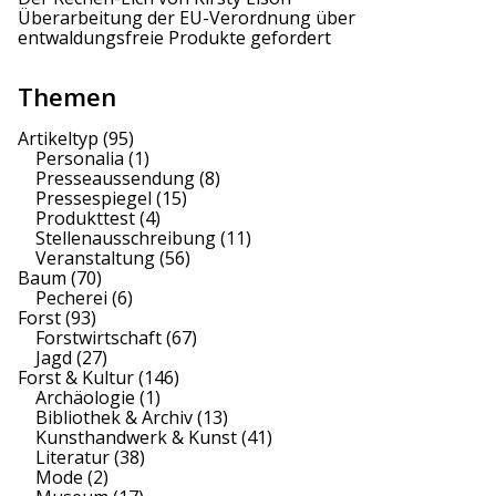
Überarbeitung der EU-Verordnung über
t
entwaldungsfreie Produkte gefordert
i
Themen
o
Artikeltyp
(95)
n
Personalia
(1)
Presseaussendung
(8)
Pressespiegel
(15)
Produkttest
(4)
Stellenausschreibung
(11)
Veranstaltung
(56)
Baum
(70)
Pecherei
(6)
Forst
(93)
Forstwirtschaft
(67)
Jagd
(27)
Forst & Kultur
(146)
Archäologie
(1)
Bibliothek & Archiv
(13)
Kunsthandwerk & Kunst
(41)
Literatur
(38)
Mode
(2)