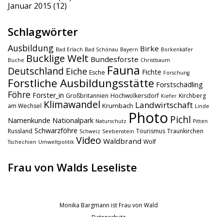
Januar 2015
(12)
Schlagwörter
Ausbildung
Birke
Bad Erlach
Bad Schönau
Bayern
Borkenkäfer
Bucklige Welt
Bundesforste
Buche
Christbaum
Fauna
Deutschland
Eiche
Fichte
Esche
Forschung
Forstliche Ausbildungsstätte
Forstschädling
Föhre
Förster_in
Großbritannien
Hochwolkersdorf
Kirchberg
Kiefer
Klimawandel
Landwirtschaft
Krumbach
am Wechsel
Linde
Photo
Pichl
Namenkunde
Nationalpark
Naturschutz
Pitten
Schwarzföhre
Russland
Tourismus
Traunkirchen
Schweiz
Seebenstein
Video
Waldbrand
Wolf
Tschechien
Umweltpolitik
Frau von Walds Leseliste
Monika Bargmann ist Frau von Wald