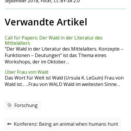
September 2018, Flickr, CC-BY-SA 2.0
Verwandte Artikel
Call for Papers: Der Wald in der Literatur des
Mittelalters
"Der Wald in der Literatur des Mittelalters. Konzepte –
Funktionen – Deutungen" ist das Thema eines
Workshops, der im Oktober…
Über Frau von Wald
Das Wort für Welt ist Wald (Ursula K. LeGuin) Frau von
Wald ist... ...Frau von WALD Wald im weitesten Sinne…
Forschung
B
P
Konferenz: Being an animal when humans hunt
r