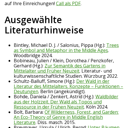
auf Ihre Einreichungen!
Call als PDF
.
Ausgewählte
Literaturhinweise
Bintley, Michael D. J. / Salonius, Pippa (Hg.):
Trees
as Symbol and Metaphor in the Middle Ages
.
Woodbridge 2024.
Bobineau, Julien / Klein, Dorothea / Penzkofer,
Gerhard (Hg.):
Zur Semantik des Gartens in
Mittelalter und Früher Neuzeit
. Literatur- und
kulturwissenschaftliche Studien. Würzburg 2022.
Schultz-Balluff, Simone (Hg.):
Der Wald in der
Literatur des Mittelalters. Konzepte – Funktionen –
Deutungen
. Berlin (angekündigt).
Bohde, Daniela / Zenkert, Astrid (Hg.):
Waldbilder
aus der Holzzeit. Der Wald als Topos und
Ressource in der Frühen Neuzeit
. Köln 2024.
Bolt, Barbara:
Of Wilderness, Forest, and Garden:
An Eco-Theory of Genre in Middle English
Literature
. Diss. masch. 2015.
Breymayer, Ursula / Ulrich, Bernd:
Unter Bäumen.