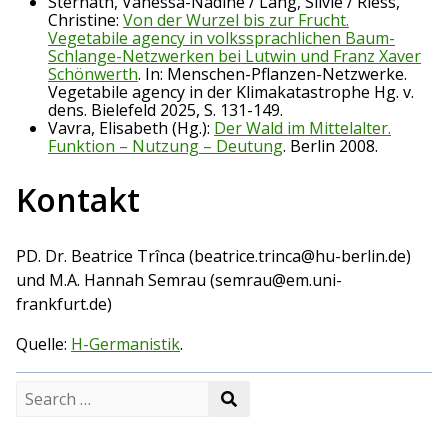
Sternath, Vanessa-Nadine / Lang, Silvie / Riess,
Christine:
Von der Wurzel bis zur Frucht.
Vegetabile agency in volkssprachlichen Baum-
Schlange-Netzwerken bei Lutwin und Franz Xaver
Schönwerth
. In: Menschen-Pflanzen-Netzwerke.
Vegetabile agency in der Klimakatastrophe Hg. v.
dens. Bielefeld 2025, S. 131-149.
Vavra, Elisabeth (Hg.):
Der Wald im Mittelalter.
Funktion – Nutzung – Deutung
. Berlin 2008.
Kontakt
PD. Dr. Beatrice Trînca (beatrice.trinca@hu-berlin.de)
und M.A. Hannah Semrau (semrau@em.uni-
frankfurt.de)
Quelle:
H-Germanistik
.
S
S
e
e
a
a
r