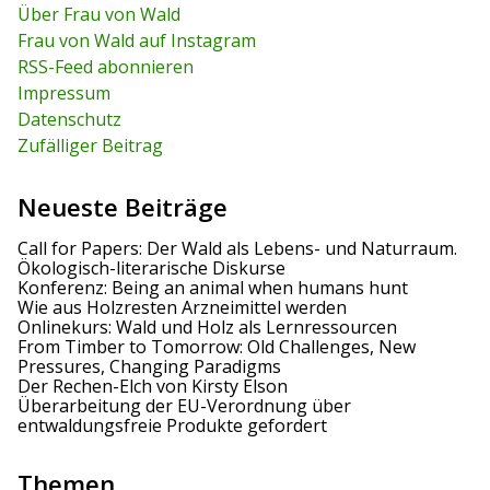
r
c
Über Frau von Wald
c
h
Frau von Wald auf Instagram
h
f
RSS-Feed abonnieren
o
r
Impressum
:
Datenschutz
Zufälliger Beitrag
Neueste Beiträge
Call for Papers: Der Wald als Lebens- und Naturraum.
Ökologisch-literarische Diskurse
Konferenz: Being an animal when humans hunt
Wie aus Holzresten Arzneimittel werden
Onlinekurs: Wald und Holz als Lernressourcen
From Timber to Tomorrow: Old Challenges, New
Pressures, Changing Paradigms
Der Rechen-Elch von Kirsty Elson
Überarbeitung der EU-Verordnung über
entwaldungsfreie Produkte gefordert
Themen