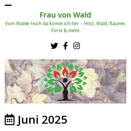
To
ggl
Frau von Wald
e
me
Vom Walde hoch da komm ich her – Holz, Wald, Bäume,
nu
Forst & mehr
Juni 2025