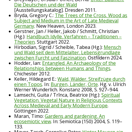
Die Deutschen und der Wald
[Ausstellungskatalog]. Dresden 2011.
Bryda, Gregory C.:
The Trees of the Cross. Wood as
Subject and Medium in the Art of Late Medieval
Germany
. New Heaven, London 2023.
Gerstner, Jan / Heller, Jakob / Schmitt, Christian
(Hg.):
Handbuch Idylle. Verfahren – Traditionen –
Theorien
. Stuttgart 2022.
Hirbodian, Sigrid / Scheible, Tabea (Hg.):
Mensch
und Wald seit dem Mittelalter. Lebensgrundlage
zwischen Furcht und Faszination
. Ostfildern 2024.
Hodder, Ian:
Entangled. An Archaeology of the
Relationships between Humans and Things
.
Chichester 2012.
Keller, Hildegard E.:
Wald, Wälder. Streifzüge durch
einen Topos
. In:
Burgen, Länder, Orte
. Hg. v. Ulrich
Werner Wunderlich. Konstanz 2008, S. 927–944.
Lamsechi, Guita / Trînca, Beatrice (Hg.):
Spiritual
Vegetation. Vegetal Nature in Religious Contexts
Across Medieval and Early Modern Europe
.
Göttingen 2022.
Maran, Timo:
Gardens and gardening. An
ecosemiotic view
. In: Semiotica (150) 2004, S. 119–
133.