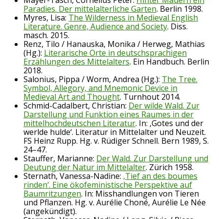
Mayer-Tasch, Cornelius Peter:
Hinter Mauern ein
Paradies. Der mittelalterliche Garten
. Berlin 1998.
Myres, Lisa:
The Wilderness in Medieval English
Literature. Genre, Audience and Society
. Diss.
masch. 2015.
Renz, Tilo / Hanauska, Monika / Herweg, Mathias
(Hg.):
Literarische Orte in deutschsprachigen
Erzählungen des Mittelalters
. Ein Handbuch. Berlin
2018.
Salonius, Pippa / Worm, Andrea (Hg.):
The Tree.
Symbol, Allegory, and Mnemonic Device in
Medieval Art and Thought
. Turnhout 2014.
Schmid-Cadalbert, Christian:
Der wilde Wald. Zur
Darstellung und Funktion eines Raumes in der
mittelhochdeutschen Literatur
. In: ‚Gotes und der
werlde hulde‘. Literatur in Mittelalter und Neuzeit.
FS Heinz Rupp. Hg. v. Rüdiger Schnell. Bern 1989, S.
24–47.
Stauffer, Marianne:
Der Wald. Zur Darstellung und
Deutung der Natur im Mittelalter
. Zürich 1958.
Sternath, Vanessa-Nadine:
‚Tief an des boumes
rinden‘. Eine ökofeministische Perspektive auf
Baumritzungen
. In: Misshandlungen von Tieren
und Pflanzen. Hg. v. Aurélie Choné, Aurélie Le Née
(angekündigt).