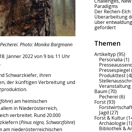
Challenges, New
Paradigms
Der Rechen-Elch 
Überarbeitung 
über entwaldung
gefordert
Themen
r Pecherei. Photo: Monika Bargmann
Artikeltyp
(95)
8. Jänner 2022 von 9 bis 11 Uhr
Personalia
(1)
.
Presseaussen
Pressespiegel
d Schwarzkiefer, ihren
Produkttest
(4
Stellenaussch
n, der künftigen Verbreitung und
Veranstaltung
zproduktion.
Baum
(70)
Pecherei
(6)
tföhre
) am heimischen
Forst
(93)
Forstwirtschaf
 allem in Niederösterreich,
Jagd
(27)
ich verbreitet. Rund 20.000
Forst & Kultur
(1
kiefern (
Pinus nigra, Schwarzföhre
)
Archäologie
(1
Bibliothek & A
lem am niederösterreichischen