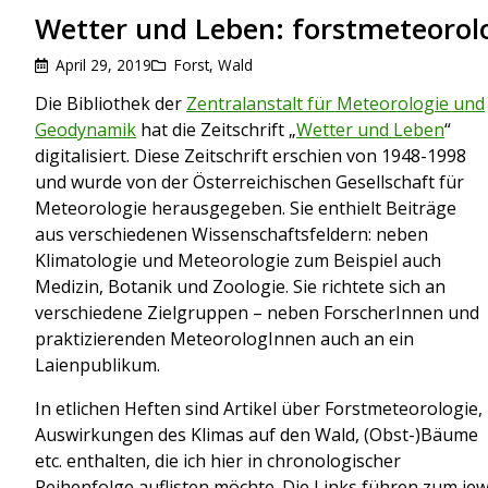
Wetter und Leben: forstmeteorol
April 29, 2019
Forst
,
Wald
Die Bibliothek der
Zentralanstalt für Meteorologie und
Geodynamik
hat die Zeitschrift „
Wetter und Leben
“
digitalisiert. Diese Zeitschrift erschien von 1948-1998
und wurde von der Österreichischen Gesellschaft für
Meteorologie herausgegeben. Sie enthielt Beiträge
aus verschiedenen Wissenschaftsfeldern: neben
Klimatologie und Meteorologie zum Beispiel auch
Medizin, Botanik und Zoologie. Sie richtete sich an
verschiedene Zielgruppen – neben ForscherInnen und
praktizierenden MeteorologInnen auch an ein
Laienpublikum.
In etlichen Heften sind Artikel über Forstmeteorologie,
Auswirkungen des Klimas auf den Wald, (Obst-)Bäume
etc. enthalten, die ich hier in chronologischer
Reihenfolge auflisten möchte. Die Links führen zum jew