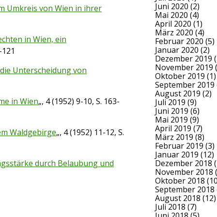
Juni 2020
(2)
im Umkreis von Wien in ihrer
Mai 2020
(4)
April 2020
(1)
März 2020
(4)
chten in Wien, ein
Februar 2020
(5)
Januar 2020
(2)
6-121
Dezember 2019
(
November 2019
(
 die Unterscheidung von
Oktober 2019
(1)
September 2019
August 2019
(2)
ume in Wien
„, 4 (1952) 9-10, S. 163-
Juli 2019
(9)
Juni 2019
(6)
Mai 2019
(9)
April 2019
(7)
em Waldgebirge
„, 4 (1952) 11-12, S.
März 2019
(8)
Februar 2019
(3)
Januar 2019
(12)
Dezember 2018
(
ngsstärke durch Belaubung und
November 2018
(
Oktober 2018
(10
September 2018
August 2018
(12)
Juli 2018
(7)
Juni 2018
(5)