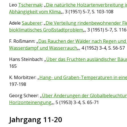
Leo
Tschermak
: „
Die natürliche Holzartenverbreitung 
Abhängigkeit vom Klima
„, 3 (1951) 5-7, S. 103-108
Adele
Sauberer
: „
Die Verteilung rindenbewohnender Fle
bioklimatisches Großstadtproblem
„, 3 (1951) 5-7, S. 11
F. Roßmann: „
Das Rauchen der Wälder nach Regen und
Wasserdampf und Wasserrauch
„, 4 (1952) 3-4, S. 56-57
Hans Steinbach: „
Über das Fruchten ausländischer Bä
165
K. Morbitzer: „
Hang- und Graben-Temperaturen in ein
197-198
Georg Scheer: „
Über Änderungen der Globalbeleuchtu
Horizonteinengung
„, 5 (1953) 3-4, S. 65-71
Jahrgang 11-20