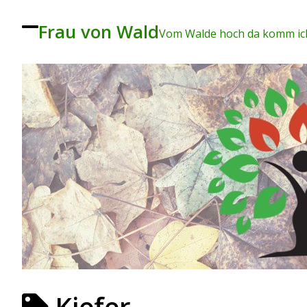
Frau von Wald
To
Vom Walde hoch da komm ich
ggl
e
me
nu
Kiefer