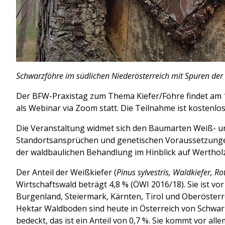
Schwarzföhre im südlichen Niederösterreich mit Spuren de
Der BFW-Praxistag zum Thema Kiefer/Föhre findet am 1
als Webinar via Zoom statt. Die Teilnahme ist kostenlos
Die Veranstaltung widmet sich den Baumarten Weiß- un
Standortsansprüchen und genetischen Voraussetzunge
der waldbaulichen Behandlung im Hinblick auf Werthol
Der Anteil der Weißkiefer (
Pinus sylvestris, Waldkiefer, Ro
Wirtschaftswald beträgt 4,8 % (ÖWI 2016/18). Sie ist vor
Burgenland, Steiermark, Kärnten, Tirol und Oberösterre
Hektar Waldboden sind heute in Österreich von Schwarz
bedeckt, das ist ein Anteil von 0,7 %. Sie kommt vor al