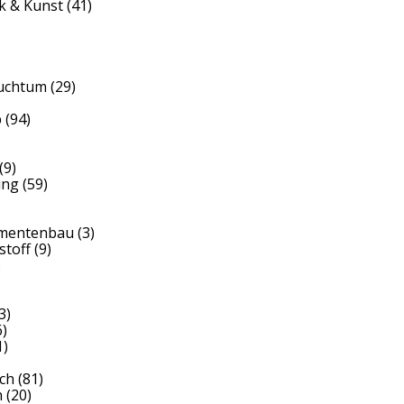
k & Kunst
(41)
auchtum
(29)
b
(94)
(9)
ung
(59)
umentenbau
(3)
stoff
(9)
)
3)
)
1)
ch
(81)
h
(20)