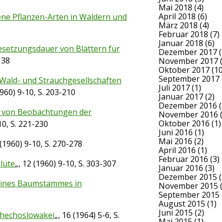
Mai 2018
(4)
April 2018
(6)
dene Pflanzen-Arten in Wäldern und
März 2018
(4)
Februar 2018
(7)
Januar 2018
(6)
etzungsdauer von Blättern für
Dezember 2017
(
138
November 2017
(
Oktober 2017
(10
September 2017
Wald- und Strauchgesellschaften
Juli 2017
(1)
1960) 9-10, S. 203-210
Januar 2017
(2)
Dezember 2016
(
e von Beobachtungen der
November 2016
(
Oktober 2016
(1)
10, S. 221-230
Juni 2016
(1)
Mai 2016
(2)
 (1960) 9-10, S. 270-278
April 2016
(1)
Februar 2016
(3)
üte
„, 12 (1960) 9-10, S. 303-307
Januar 2016
(3)
Dezember 2015
(
 eines Baumstammes in
November 2015
(
September 2015
August 2015
(1)
Juni 2015
(2)
schechoslowakei
„, 16 (1964) 5-6, S.
Mai 2015
(1)