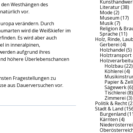
Kunsthandwer
n den Westhängen des
Literatur
(38)
atürlich vor.
Mode
(2)
Museum
(17)
Musik
(7)
Europa verändern. Durch
Religion & Br
umarten wird die Weißkiefer im
Sprache
(11)
inden. Es wird aber auch
Holz, Rinde, Lau
Gerberei
(4)
l in inneralpinen,
Holzhandel
(5)
werden aufgrund ihres
Holztransport
 und höhere Überlebenschancen
Holzverarbeit
Holzbau
(22)
Köhlerei
(4)
Musikinstr
hsten Fragestellungen zu
Papier & Zell
isse aus Dauerversuchen vor.
Sägewerk
(6
Tischlerei
(8)
Zimmerei
(3)
Politik & Recht
(2
Stadt & Land
(156
Burgenland
(1
Kärnten
(4)
Niederösterrei
Oberösterreic