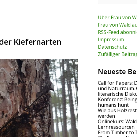
e
a
r
c
Über Frau von W
h
Frau von Wald a
f
RSS-Feed abonni
o
r
Impressum
der Kiefernarten
:
Datenschutz
Zufälliger Beitra
Neueste Be
Call for Papers: 
und Naturraum. 
literarische Disk
Konferenz: Bein
humans hunt
Wie aus Holzrest
werden
Onlinekurs: Wald
Lernressourcen
From Timber to 