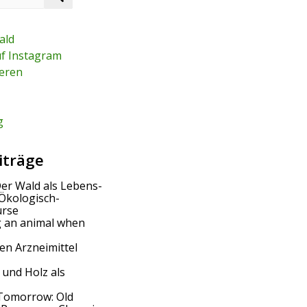
e
a
r
ald
c
uf Instagram
h
eren
g
iträge
Der Wald als Lebens-
Ökologisch-
urse
g an animal when
en Arzneimittel
 und Holz als
Tomorrow: Old