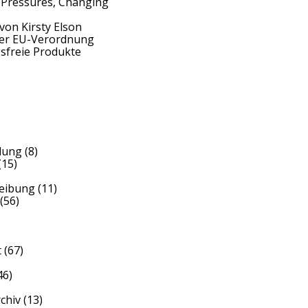
 Pressures, Changing
von Kirsty Elson
der EU-Verordnung
sfreie Produkte
dung
(8)
(15)
)
reibung
(11)
(56)
t
(67)
46)
)
rchiv
(13)