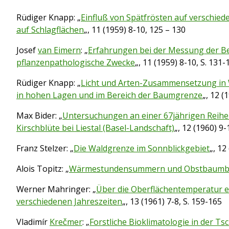
Rüdiger Knapp: „
Einfluß von Spätfrösten auf verschie
auf Schlagflächen
„, 11 (1959) 8-10, 125 – 130
Josef
van Eimern
: „
Erfahrungen bei der Messung der Bes
pflanzenpathologische Zwecke
„, 11 (1959) 8-10, S. 131-
Rüdiger Knapp: „
Licht und Arten-Zusammensetzung in 
in hohen Lagen und im Bereich der Baumgrenze
„, 12 (
Max Bider: „
Untersuchungen an einer 67jährigen Reih
Kirschblüte bei Liestal (Basel-Landschaft)
„, 12 (1960) 9-
Franz Stelzer: „
Die Waldgrenze im Sonnblickgebiet
„, 12
Alois Topitz: „
Wärmestundensummern und Obstbaumbl
Werner Mahringer: „
Über die Oberflächentemperatur
verschiedenen Jahreszeiten
„, 13 (1961) 7-8, S. 159-165
Vladimír
Krečmer
: „
Forstliche Bioklimatologie in der T