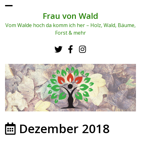
To
ggl
Frau von Wald
e
me
Vom Walde hoch da komm ich her – Holz, Wald, Bäume,
nu
Forst & mehr
Dezember 2018