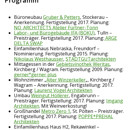
Programm
Büroneubau
Gruber & Petters
, Stockerau –
Anerkennung. Fertigstellung 2017. Planung:
NO_ARCHITECTS Atelier Fürtner-Tonn
Labor- und Bürogebäude IFA (BOKU)
, Tulln –
Preisträger. Fertigstellung 2017. Planung:
ARGE
DELTA SWAP
Einfamilienhaus Nebraska, Freundorf –
Nominierung. Fertigstellung 2015. Planung:
Nikolaus Westhausser
,
STADTGUTarchitekten
Mittagessen in der
Gebietsvinothek Weritas
,
Kirchberg / Wagram. Fertigstellung 2009. Planung:
gerner°gerner plus
Wohnzimmer „
Alter Winzerkeller
„, Kirchberg /
Wagram – Anerkennung. Fertigstellung: 2017.
Planung:
Laurenz Vogel Architekten
Umbau
Weingut Höllerer
, Engabrunn –
Preisträger. Fertigstellung: 2017. Planung:
Imgang
Architekten
. Mit Weinverkostung!
Großhandel
Metro Zero 1
, St. Pölten – Preisträger.
Fertigstellung 2017. Planung:
POPPE*PREHAL
Architekten
Einfamilienhaus Haus H2, Rekawinkel –