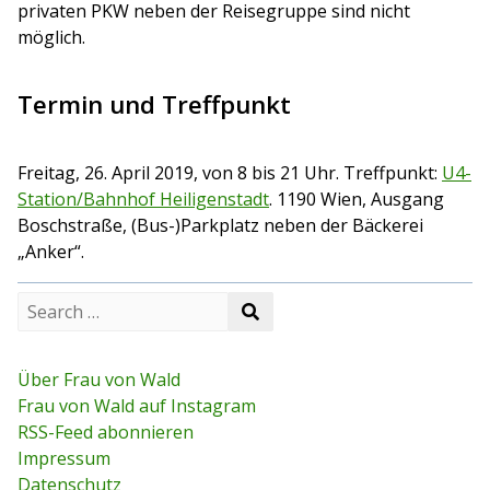
privaten PKW neben der Reisegruppe sind nicht
möglich.
Termin und Treffpunkt
Freitag, 26. April 2019, von 8 bis 21 Uhr. Treffpunkt:
U4-
Station/Bahnhof Heiligenstadt
. 1190 Wien, Ausgang
Boschstraße, (Bus-)Parkplatz neben der Bäckerei
„Anker“.
S
S
e
e
a
a
r
r
c
Über Frau von Wald
c
h
Frau von Wald auf Instagram
h
f
RSS-Feed abonnieren
o
r
Impressum
:
Datenschutz