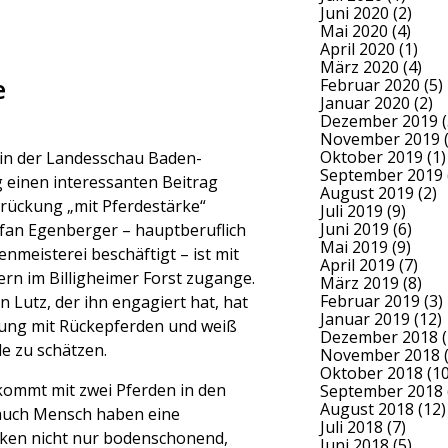
Juni 2020
(2)
Mai 2020
(4)
April 2020
(1)
März 2020
(4)
e
Februar 2020
(5)
Januar 2020
(2)
Dezember 2019
(
November 2019
(
Oktober 2019
(1)
in der Landesschau Baden-
September 2019
einen interessanten Beitrag
August 2019
(2)
zrückung „mit Pferdestärke“
Juli 2019
(9)
Juni 2019
(6)
efan Egenberger – hauptberuflich
Mai 2019
(9)
enmeisterei beschäftigt – ist mit
April 2019
(7)
ern im Billigheimer Forst zugange.
März 2019
(8)
Februar 2019
(3)
n Lutz, der ihn engagiert hat, hat
Januar 2019
(12)
rung mit Rückepferden und weiß
Dezember 2018
(
e zu schätzen.
November 2018
(
Oktober 2018
(10
ommt mit zwei Pferden in den
September 2018
August 2018
(12)
 auch Mensch haben eine
Juli 2018
(7)
cken nicht nur bodenschonend,
Juni 2018
(5)