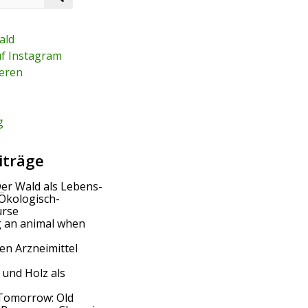
e
a
r
ald
c
uf Instagram
h
eren
g
iträge
Der Wald als Lebens-
Ökologisch-
urse
g an animal when
en Arzneimittel
 und Holz als
Tomorrow: Old