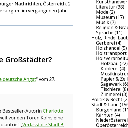
Kunsthandwer
burger Nachrichten, Österreich, 2.
Literatur
(38)
rme sorgten im vergangenen Jahr
Mode
(2)
Museum
(17)
Musik
(7)
Religion & Br
Sprache
(11)
Holz, Rinde, Lau
Gerberei
(4)
Holzhandel
(5)
Holztransport
e Großstädter?
Holzverarbeit
Holzbau
(22)
Köhlerei
(4)
Musikinstr
Papier & Zell
 deutsche Angst
“ vom 27.
Sägewerk
(6
Tischlerei
(8)
Zimmerei
(3)
Politik & Recht
(2
Stadt & Land
(156
Burgenland
(1
ie Bestseller-Autorin
Charlotte
Kärnten
(4)
eit vor den Toren Kölns eine
Niederösterrei
 aufrief: ‚
Verlasst die Städte!
‚
Oberösterreic