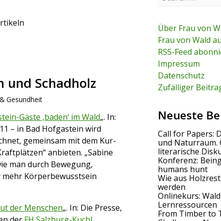
e
a
r
rtikeln
c
Über Frau von W
h
Frau von Wald a
f
RSS-Feed abonni
o
r
Impressum
:
Datenschutz
n und Schadholz
Zufälliger Beitra
& Gesundheit
Neueste Be
tein-Gäste ‚baden‘ im Wald
„. In:
 11 – in Bad Hofgastein wird
Call for Papers: 
eichnet, gemeinsam mit dem Kur-
und Naturraum. 
literarische Disk
aftplätzen“ anbieten. „Sabine
Konferenz: Bein
, wie man durch Bewegung,
humans hunt
r mehr Körperbewusstsein
Wie aus Holzrest
werden
Onlinekurs: Wald
Lernressourcen
Haut der Menschen
„. In: Die Presse,
From Timber to 
nen der
FH Salzburg-Kuchl