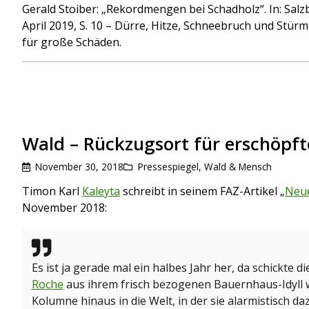
Gerald Stoiber: „Rekordmengen bei Schadholz“. In: Salz
April 2019, S. 10 – Dürre, Hitze, Schneebruch und Stü
für große Schäden.
Wald – Rückzugsort für erschöpft
November 30, 2018
Pressespiegel
,
Wald & Mensch
Timon Karl
Kaleyta
schreibt in seinem FAZ-Artikel „
Neue
November 2018:
Es ist ja gerade mal ein halbes Jahr her, da schickte d
Roche
aus ihrem frisch bezogenen Bauernhaus-Idyll w
Kolumne hinaus in die Welt, in der sie alarmistisch dazu