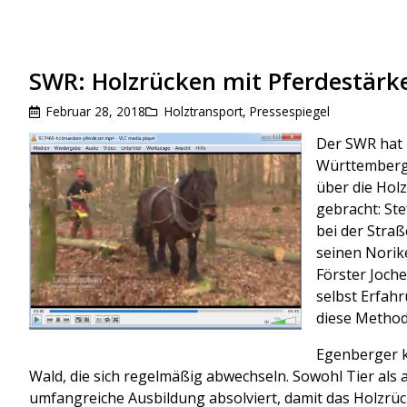
SWR: Holzrücken mit Pferdestärk
Februar 28, 2018
Holztransport
,
Pressespiegel
Der SWR hat 
Württemberg 
über die Hol
gebracht: St
bei der Straß
seinen Norik
Förster Joche
selbst Erfah
diese Method
Egenberger k
Wald, die sich regelmäßig abwechseln. Sowohl Tier als
umfangreiche Ausbildung absolviert, damit das Holzrü