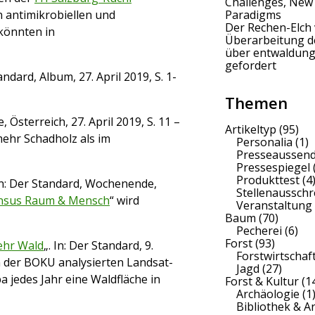
Challenges, New
n antimikrobiellen und
Paradigms
Der Rechen-Elch 
könnten in
Überarbeitung 
über entwaldung
gefordert
tandard, Album, 27. April 2019, S. 1-
Themen
e, Österreich, 27. April 2019, S. 11 –
Artikeltyp
(95)
hr Schadholz als im
Personalia
(1)
Presseaussen
Pressespiegel
Produkttest
(4
n: Der Standard, Wochenende,
Stellenaussch
nsus Raum & Mensch
“ wird
Veranstaltung
Baum
(70)
Pecherei
(6)
Forst
(93)
mehr Wald
„. In: Der Standard, 9.
Forstwirtschaf
n der BOKU analysierten Landsat-
Jagd
(27)
pa jedes Jahr eine Waldfläche in
Forst & Kultur
(1
Archäologie
(1
Bibliothek & A