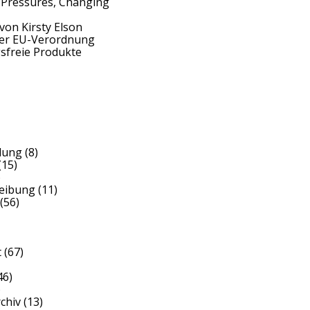
 Pressures, Changing
von Kirsty Elson
der EU-Verordnung
sfreie Produkte
dung
(8)
(15)
)
reibung
(11)
(56)
t
(67)
46)
)
rchiv
(13)