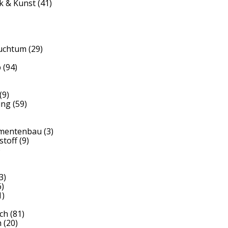
k & Kunst
(41)
auchtum
(29)
b
(94)
(9)
ung
(59)
umentenbau
(3)
stoff
(9)
)
3)
)
1)
ch
(81)
h
(20)