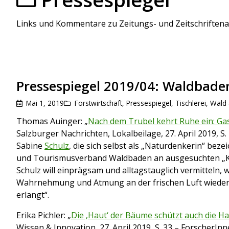
Links und Kommentare zu Zeitungs- und Zeitschriftena
Pressespiegel 2019/04: Waldbade
Mai 1, 2019
Forstwirtschaft
,
Pressespiegel
,
Tischlerei
,
Wald 
Thomas Auinger: „
Nach dem Trubel kehrt Ruhe ein: Gas
Salzburger Nachrichten, Lokalbeilage, 27. April 2019, S.
Sabine
Schulz
, die sich selbst als „Naturdenkerin“ bez
und Tourismusverband Waldbaden an ausgesuchten „Kr
Schulz will einprägsam und alltagstauglich vermitteln
Wahrnehmung und Atmung an der frischen Luft wiede
erlangt“.
Erika Pichler: „
Die ‚Haut‘ der Bäume schützt auch die 
Wissen & Innovation, 27. April 2019, S. 33 – ForscherIn