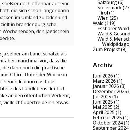
Salzburg
(6)
v, stieß er doch offenbar auf eine
Steiermark
(27
aft, die sich schon länger darin
Tirol
(1)
 backen im Umland zu laden und
Wien
(25)
Wald
(119)
zielt in brandenburgische
Essbarer Wald
en Wochenenden, den Jagdschein
Wald & Gesund
deckte.
Wald & Mensc
Waldpädago
Zum Projekt
(9)
e ja selber am Land, schätze als
t aber manchmal vor, dass die
Archiv
die dann noch die praktische
me-Office. Unter der Woche in
Juni 2026
(1)
März 2026
(1)
ochenende dann das tolle
Januar 2026
(3)
hteile des Landlebens deutlich
Dezember 2025
(
nke an den öffentlichen Verkehr,
Juli 2025
(1)
Juni 2025
(1)
 vielleicht übertreibe ich etwas.
Mai 2025
(2)
April 2025
(1)
Februar 2025
(1)
Oktober 2024
(1)
September 2024