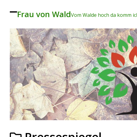
Frau von Wald
To
Vom Walde hoch da komm ich
ggl
e
me
nu
Pressespiegel