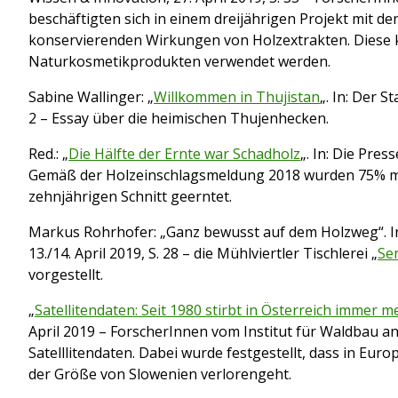
beschäftigten sich in einem dreijährigen Projekt mit de
konservierenden Wirkungen von Holzextrakten. Diese 
Naturkosmetikprodukten verwendet werden.
Sabine Wallinger: „
Willkommen in Thujistan
„. In: Der S
2 – Essay über die heimischen Thujenhecken.
Red.: „
Die Hälfte der Ernte war Schadholz
„. In: Die Press
Gemäß der Holzeinschlagsmeldung 2018 wurden 75% me
zehnjährigen Schnitt geerntet.
Markus Rohrhofer: „Ganz bewusst auf dem Holzweg“. I
13./14. April 2019, S. 28 – die Mühlviertler Tischlerei „
Se
vorgestellt.
„
Satellitendaten: Seit 1980 stirbt in Österreich immer 
April 2019 – ForscherInnen vom Institut für Waldbau a
Satelllitendaten. Dabei wurde festgestellt, dass in Euro
der Größe von Slowenien verlorengeht.