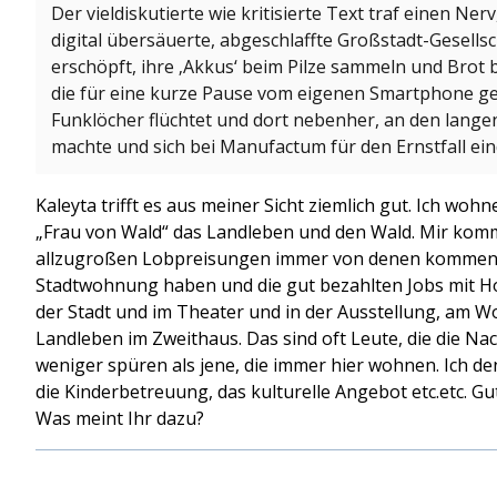
Der vieldiskutierte wie kritisierte Text traf einen Ner
digital übersäuerte, abgeschlaffte Großstadt-Gesellsch
erschöpft, ihre ‚Akkus‘ beim Pilze sammeln und Brot
die für eine kurze Pause vom eigenen Smartphone ge
Funklöcher flüchtet und dort nebenher, an den lang
machte und sich bei Manufactum für den Ernstfall ein
Kaleyta trifft es aus meiner Sicht ziemlich gut. Ich wohn
„Frau von Wald“ das Landleben und den Wald. Mir komm
allzugroßen Lobpreisungen immer von denen kommen, 
Stadtwohnung haben und die gut bezahlten Jobs mit Ho
der Stadt und im Theater und in der Ausstellung, am W
Landleben im Zweithaus. Das sind oft Leute, die die Nac
weniger spüren als jene, die immer hier wohnen. Ich de
die Kinderbetreuung, das kulturelle Angebot etc.etc. Gut,
Was meint Ihr dazu?