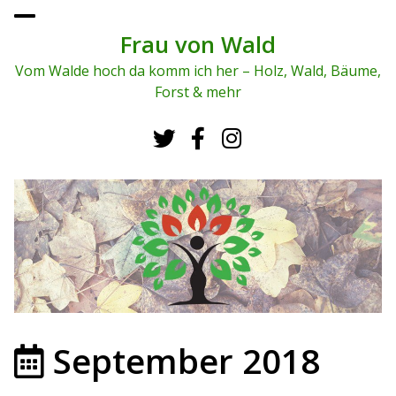
To
ggl
Frau von Wald
e
me
Vom Walde hoch da komm ich her – Holz, Wald, Bäume,
nu
Forst & mehr
September 2018