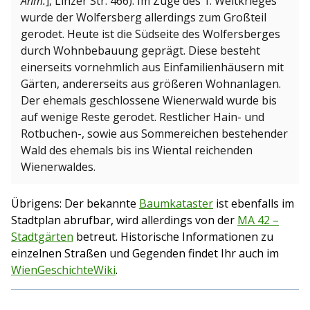
Anm.
], Linzer Str. 466). Im Zuge des 1. Weltkrieges
wurde der Wolfersberg allerdings zum Großteil
gerodet. Heute ist die Südseite des Wolfersberges
durch Wohnbebauung geprägt. Diese besteht
einerseits vornehmlich aus Einfamilienhäusern mit
Gärten, andererseits aus größeren Wohnanlagen.
Der ehemals geschlossene Wienerwald wurde bis
auf wenige Reste gerodet. Restlicher Hain- und
Rotbuchen-, sowie aus Sommereichen bestehender
Wald des ehemals bis ins Wiental reichenden
Wienerwaldes.
Übrigens: Der bekannte
Baumkataster
ist ebenfalls im
Stadtplan abrufbar, wird allerdings von der
MA 42 –
Stadtgärten
betreut. Historische Informationen zu
einzelnen Straßen und Gegenden findet Ihr auch im
WienGeschichteWiki
.