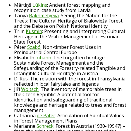
Mārtiņš
Lūkins
: Ancient forest mapping and
recognition: case study from Latvia
Tanya
Bakhmetyeva
: Seeing the Nation for the
Trees: The Cultural Heritage of Białowieża Forest
and the Debate on Polish National Identity
Triin
Kusmin
: Presenting and Interpreting Cultural
Heritage in the Visitor Management of Estonian
State Forest
Péter
Szabó
: Non-timber Forest Uses in
Preindustrial Central Europe
Elisabeth
Johann
: The forgotten heritage:
Sustainable Forest Management and the
Safeguarding of the Forestry-related Tangible and
Intangible Cultural Heritage in Austria
D. Rus: The relation with the forest in Transylvania
reflected in local fairytales and legends
Jiří
Woitsch
: The inventory of memorable trees in
the Czech Republic: A potential tool for
identification and safeguarding of traditional
knowledge and heritage related to trees and forest
management
Catharina
de Pater
: Articulation of Spiritual Values
in Forest Management Plans
Marianne
Schreck
: Forest in Austria (1930-19947) –