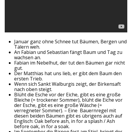
Januar ganz ohne Schnee tut Bäumen, Bergen und
Tälern weh.
An Fabian und Sebastian fängt Baum und Tag zu
wachsen an.
Fabian im Nebelhut, der tut den Bäumen gar nicht
gut.
Der Matthias hat uns lieb, er gibt dem Baum den
ersten Trieb.
Wenn sich Sankt Walburgis zeigt, der Birkensaft
nach oben steigt.
Blüht die Esche vor der Eiche, gibt es eine große
Bleiche (= trockener Sommer), blüht die Eiche vor
der Esche, gibt es eine große Wäsche (=
verregneter Sommer). – Eine Bauernregel mit
diesen beiden Bäumen gibt es übrigens auch auf
Englisch: Oak before ash, in for a splash / Ash
before oak, in for a soak.
Im September die Birnen fest am Stiel, bringt der