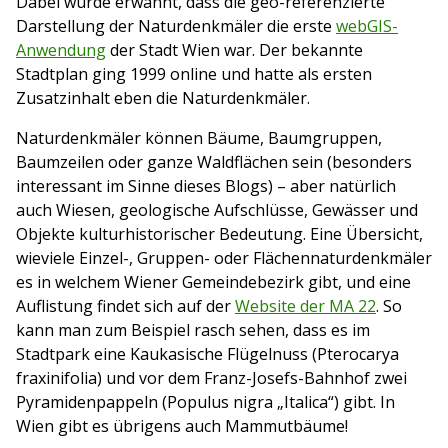
Dabei wurde erwähnt, dass die geo-referenzierte
Darstellung der Naturdenkmäler die erste
webGIS-
Anwendung
der Stadt Wien war. Der bekannte
Stadtplan ging 1999 online und hatte als ersten
Zusatzinhalt eben die Naturdenkmäler.
Naturdenkmäler können Bäume, Baumgruppen,
Baumzeilen oder ganze Waldflächen sein (besonders
interessant im Sinne dieses Blogs) – aber natürlich
auch Wiesen, geologische Aufschlüsse, Gewässer und
Objekte kulturhistorischer Bedeutung. Eine Übersicht,
wieviele Einzel-, Gruppen- oder Flächennaturdenkmäler
es in welchem Wiener Gemeindebezirk gibt, und eine
Auflistung findet sich auf der
Website der MA 22
. So
kann man zum Beispiel rasch sehen, dass es im
Stadtpark eine Kaukasische Flügelnuss (Pterocarya
fraxinifolia) und vor dem Franz-Josefs-Bahnhof zwei
Pyramidenpappeln (Populus nigra „Italica“) gibt. In
Wien gibt es übrigens auch Mammutbäume!