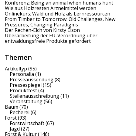
Konferenz: Being an animal when humans hunt
g
Wie aus Holzresten Arzneimittel werden
Onlinekurs: Wald und Holz als Lernressourcen
a
From Timber to Tomorrow: Old Challenges, New
Pressures, Changing Paradigms
t
Der Rechen-Elch von Kirsty Elson
Überarbeitung der EU-Verordnung über
i
entwaldungsfreie Produkte gefordert
o
Themen
n
Artikeltyp
(95)
Personalia
(1)
Presseaussendung
(8)
Pressespiegel
(15)
Produkttest
(4)
Stellenausschreibung
(11)
Veranstaltung
(56)
Baum
(70)
Pecherei
(6)
Forst
(93)
Forstwirtschaft
(67)
Jagd
(27)
Forst & Kultur
(146)