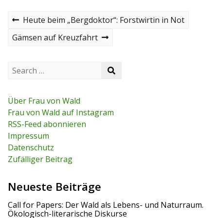
B
P
Heute beim „Bergdoktor“: Forstwirtin in Not
r
e
e
N
Gämsen auf Kreuzfahrt
v
e
i
i
x
o
t
S
t
S
u
p
e
e
s
o
a
r
a
p
s
r
r
o
t
c
Über Frau von Wald
a
c
s
h
Frau von Wald auf Instagram
h
t
f
g
RSS-Feed abonnieren
o
r
Impressum
s
:
Datenschutz
n
Zufälliger Beitrag
a
Neueste Beiträge
v
Call for Papers: Der Wald als Lebens- und Naturraum.
i
Ökologisch-literarische Diskurse