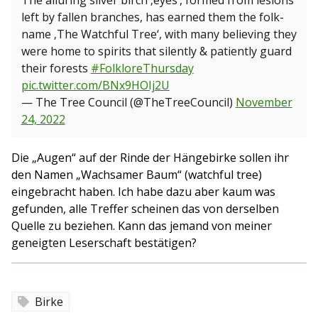
The alluring silver birch ‚eyes‘, formed from lesions
left by fallen branches, has earned them the folk-
name ‚The Watchful Tree‘, with many believing they
were home to spirits that silently & patiently guard
their forests
#FolkloreThursday
pic.twitter.com/BNx9HOIj2U
— The Tree Council (@TheTreeCouncil)
November
24, 2022
Die „Augen“ auf der Rinde der Hängebirke sollen ihr
den Namen „Wachsamer Baum“ (watchful tree)
eingebracht haben. Ich habe dazu aber kaum was
gefunden, alle Treffer scheinen das von derselben
Quelle zu beziehen. Kann das jemand von meiner
geneigten Leserschaft bestätigen?
Birke