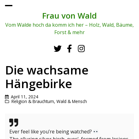
To
ggl
Frau von Wald
e
me
Vom Walde hoch da komm ich her – Holz, Wald, Bäume,
nu
Forst & mehr
Die wachsame
Hängebirke
April 11, 2024
Religion & Brauchtum
,
Wald & Mensch
Ever feel like you’re being watched?