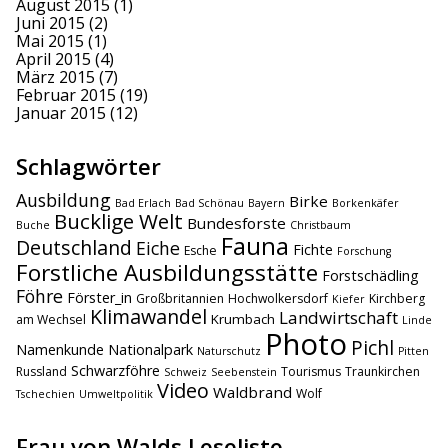
August 2015
(1)
Juni 2015
(2)
Mai 2015
(1)
April 2015
(4)
März 2015
(7)
Februar 2015
(19)
Januar 2015
(12)
Schlagwörter
Ausbildung
Birke
Bad Erlach
Bad Schönau
Bayern
Borkenkäfer
Bucklige Welt
Bundesforste
Buche
Christbaum
Fauna
Deutschland
Eiche
Fichte
Esche
Forschung
Forstliche Ausbildungsstätte
Forstschädling
Föhre
Förster_in
Großbritannien
Hochwolkersdorf
Kirchberg
Kiefer
Klimawandel
Landwirtschaft
Krumbach
am Wechsel
Linde
Photo
Pichl
Namenkunde
Nationalpark
Naturschutz
Pitten
Schwarzföhre
Russland
Tourismus
Traunkirchen
Schweiz
Seebenstein
Video
Waldbrand
Wolf
Tschechien
Umweltpolitik
Frau von Walds Leseliste