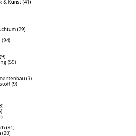
k & Kunst
(41)
auchtum
(29)
b
(94)
(9)
ung
(59)
umentenbau
(3)
stoff
(9)
)
3)
)
1)
ch
(81)
h
(20)