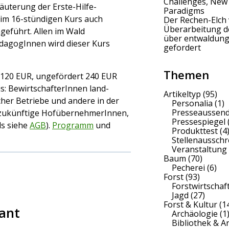
Challenges, New
äuterung der Erste-Hilfe-
Paradigms
m 16-stündigen Kurs auch
Der Rechen-Elch 
Überarbeitung 
eführt. Allen im Wald
über entwaldung
dagogInnen wird dieser Kurs
gefordert
Themen
 120 EUR, ungefördert 240 EUR
s: BewirtschafterInnen land-
Artikeltyp
(95)
cher Betriebe und andere in der
Personalia
(1)
Presseaussen
e zukünftige HofübernehmerInnen,
Pressespiegel
ls siehe
AGB
).
Programm
und
Produkttest
(4
Stellenaussch
Veranstaltung
Baum
(70)
Pecherei
(6)
Forst
(93)
Forstwirtschaf
Jagd
(27)
Forst & Kultur
(1
fant
Archäologie
(1
Bibliothek & A