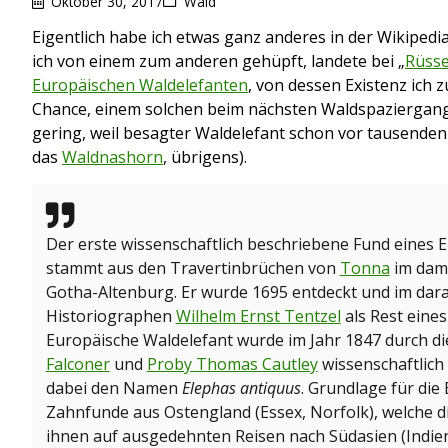
Oktober 30, 2017
Wald
Eigentlich habe ich etwas ganz anderes in der Wikipedia 
ich von einem zum anderen gehüpft, landete bei „
Rüsse
Europäischen Waldelefanten
, von dessen Existenz ich 
Chance, einem solchen beim nächsten Waldspaziergang 
gering, weil besagter Waldelefant schon vor tausenden
das
Waldnashorn
, übrigens).
Der erste wissenschaftlich beschriebene Fund eines
stammt aus den Travertinbrüchen von
Tonna
im dam
Gotha-Altenburg. Er wurde 1695 entdeckt und im dar
Historiographen
Wilhelm Ernst Tentzel
als Rest eines
Europäische Waldelefant wurde im Jahr 1847 durch d
Falconer
und
Proby Thomas Cautley
wissenschaftlich
dabei den Namen
Elephas antiquus
. Grundlage für d
Zahnfunde aus Ostengland (Essex, Norfolk), welche d
ihnen auf ausgedehnten Reisen nach Südasien (Indie