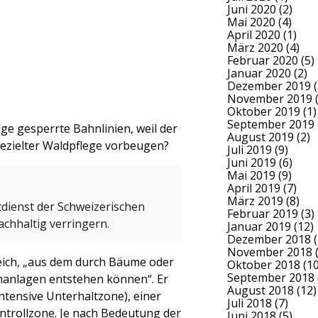
Juni 2020
(2)
Mai 2020
(4)
April 2020
(1)
März 2020
(4)
Februar 2020
(5)
Januar 2020
(2)
Dezember 2019
(
November 2019
(
Oktober 2019
(1)
September 2019
ige gesperrte Bahnlinien, weil der
August 2019
(2)
ezielter Waldpflege vorbeugen?
Juli 2019
(9)
Juni 2019
(6)
Mai 2019
(9)
April 2019
(7)
März 2019
(8)
tdienst der Schweizerischen
Februar 2019
(3)
chhaltig verringern.
Januar 2019
(12)
Dezember 2018
(
November 2018
(
ereich, „aus dem durch Bäume oder
Oktober 2018
(10
September 2018
nanlagen entstehen können“. Er
August 2018
(12)
intensive Unterhaltzone), einer
Juli 2018
(7)
ntrollzone. Je nach Bedeutung der
Juni 2018
(5)