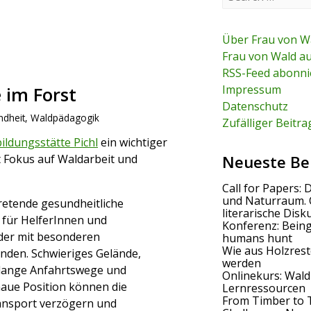
e
a
r
c
Über Frau von W
h
Frau von Wald a
f
RSS-Feed abonni
o
r
Impressum
e im Forst
:
Datenschutz
dheit
,
Waldpädagogik
Zufälliger Beitra
ildungsstätte Pichl
ein wichtiger
 mit Fokus auf Waldarbeit und
Neueste Be
Call for Papers: 
und Naturraum. 
tretende gesundheitliche
literarische Disk
 für HelferInnen und
Konferenz: Bein
der mit besonderen
humans hunt
Wie aus Holzrest
den. Schwieriges Gelände,
werden
 lange Anfahrtswege und
Onlinekurs: Wald
aue Position können die
Lernressourcen
From Timber to 
ansport verzögern und