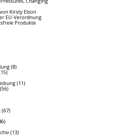
 Pressures, Changing
von Kirsty Elson
der EU-Verordnung
sfreie Produkte
dung
(8)
(15)
)
reibung
(11)
(56)
t
(67)
46)
)
rchiv
(13)