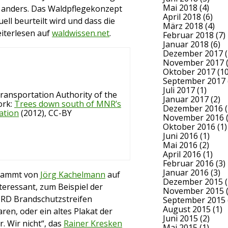
Mai 2018
(4)
en anders. Das Waldpflegekonzept
April 2018
(6)
ell beurteilt wird und dass die
März 2018
(4)
iterlesen auf
waldwissen.net
.
Februar 2018
(7)
Januar 2018
(6)
Dezember 2017
(
November 2017
(
Oktober 2017
(10
September 2017
Juli 2017
(1)
ransportation Authority of the
Januar 2017
(2)
ork:
Trees down south of MNR’s
Dezember 2016
(
ation
(2012), CC-BY
November 2016
(
Oktober 2016
(1)
Juni 2016
(1)
Mai 2016
(2)
April 2016
(1)
Februar 2016
(3)
Januar 2016
(3)
stammt von
Jörg Kachelmann
auf
Dezember 2015
(
nteressant, zum Beispiel der
November 2015
(
 BRD Brandschutzstreifen
September 2015
August 2015
(1)
en, oder ein altes Plakat der
Juni 2015
(2)
 Wir nicht“, das
Rainer Kresken
Mai 2015
(1)