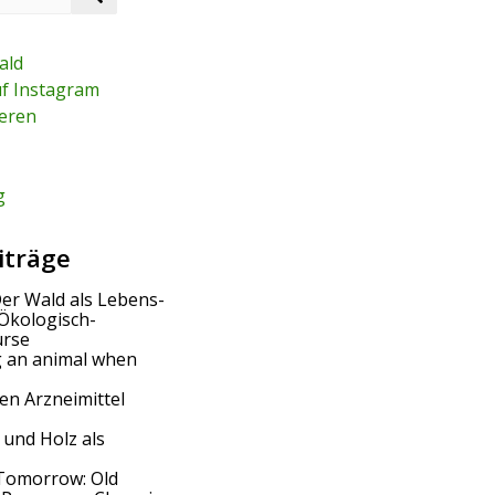
e
a
r
ald
c
uf Instagram
h
eren
g
iträge
Der Wald als Lebens-
Ökologisch-
urse
g an animal when
en Arzneimittel
 und Holz als
Tomorrow: Old