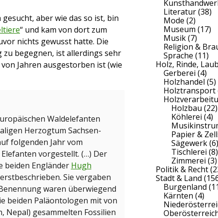
Kunsthandwer
Literatur
(38)
gesucht, aber wie das so ist, bin
Mode
(2)
Museum
(17)
ltiere
“ und kam von dort zum
Musik
(7)
zuvor nichts gewusst hatte. Die
Religion & Br
zu begegnen, ist allerdings sehr
Sprache
(11)
Holz, Rinde, Lau
 von Jahren ausgestorben ist (wie
Gerberei
(4)
Holzhandel
(5)
Holztransport
Holzverarbeit
Holzbau
(22)
Köhlerei
(4)
 Europäischen Waldelefanten
Musikinstr
aligen Herzogtum Sachsen-
Papier & Zell
auf folgenden Jahr vom
Sägewerk
(6
Tischlerei
(8)
 Elefanten vorgestellt. (…) Der
Zimmerei
(3)
ie beiden Engländer
Hugh
Politik & Recht
(2
 erstbeschrieben. Sie vergaben
Stadt & Land
(156
Burgenland
(1
ie Benennung waren überwiegend
Kärnten
(4)
ie beiden Paläontologen mit von
Niederösterrei
n, Nepal) gesammelten Fossilien
Oberösterreic