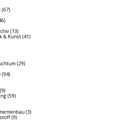
t
(67)
46)
)
rchiv
(13)
k & Kunst
(41)
auchtum
(29)
b
(94)
(9)
ung
(59)
umentenbau
(3)
stoff
(9)
)