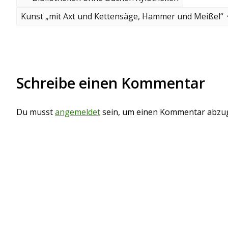
r
e
e
N
Kunst „mit Axt und Kettensäge, Hammer und Meißel“
v
e
i
i
x
o
t
t
u
p
s
o
r
p
s
Schreibe einen Kommentar
o
t
a
s
t
g
Du musst
angemeldet
sein, um einen Kommentar abzu
s
n
a
v
i
g