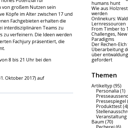
 hohes Potenzial für
humans hunt
en von großem Nutzen sein
Wie aus Holzrest
werden
ve Köpfe im Alter zwischen 17 und
Onlinekurs: Wald
enen Fachgebieten erhalten die
Lernressourcen
i interdisziplinären Teams zu
From Timber to 
Challenges, New
s zu verfeinern. Die Ideen werden
Paradigms
ten Fachjury präsentiert, die
Der Rechen-Elch 
nt.
Überarbeitung 
über entwaldung
on 8 bis 21 Uhr bei den
gefordert
Themen
1. Oktober 2017) auf
Artikeltyp
(95)
Personalia
(1)
Presseaussen
Pressespiegel
Produkttest
(4
Stellenaussch
Veranstaltung
Baum
(70)
Pecherei
(6)