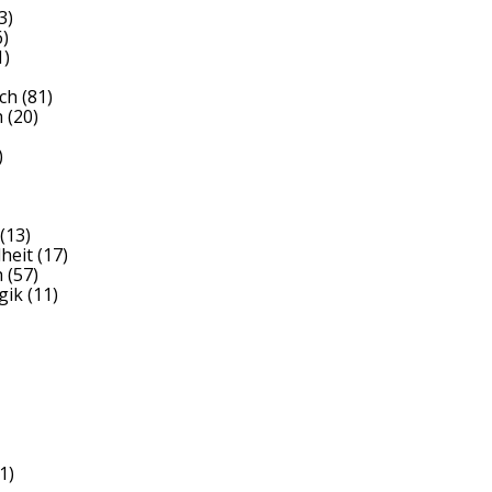
3)
)
1)
ch
(81)
h
(20)
)
(13)
heit
(17)
h
(57)
gik
(11)
1)