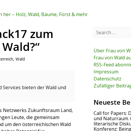
 her – Holz, Wald, Bäume, Forst & mehr
ack17 zum
S
e
a
 Wald?“
r
c
Über Frau von W
h
Frau von Wald a
erreich
,
Wald
f
RSS-Feed abonni
o
r
Impressum
:
Datenschutz
Zufälliger Beitra
 Services bieten der Wald und
Neueste Be
des Netzwerks Zukunftsraum Land,
Call for Papers: 
ungen Leute, die gemeinsam
und Naturraum. 
literarische Disk
nd um den österreichischen Wald
Konferenz: Bein