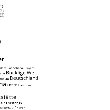
1)
2)
(2)
)
er
rlach
Bad Schönau
Bayern
Bucklige Welt
che
Deutschland
stbaum
na
Fichte
Forschung
stätte
hre
Förster_in
olkersdorf
Kiefer