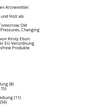
en Arzneimittel
 und Holz als
Tomorrow: Old
 Pressures, Changing
von Kirsty Elson
der EU-Verordnung
sfreie Produkte
dung
(8)
(15)
)
reibung
(11)
(56)