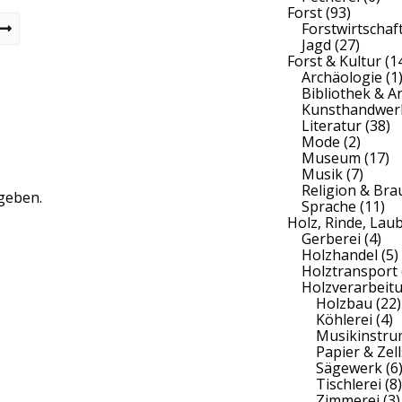
Forst
(93)
Forstwirtschaf
Jagd
(27)
Forst & Kultur
(1
Archäologie
(1
Bibliothek & A
Kunsthandwer
Literatur
(38)
Mode
(2)
Museum
(17)
Musik
(7)
Religion & Br
geben.
Sprache
(11)
Holz, Rinde, Lau
Gerberei
(4)
Holzhandel
(5)
Holztransport
Holzverarbeit
Holzbau
(22)
Köhlerei
(4)
Musikinstr
Papier & Zell
Sägewerk
(6
Tischlerei
(8)
Zimmerei
(3)