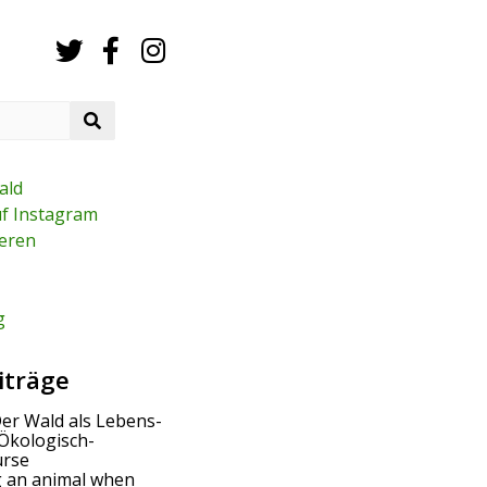
S
e
a
r
ald
c
uf Instagram
h
eren
g
iträge
Der Wald als Lebens-
Ökologisch-
urse
g an animal when