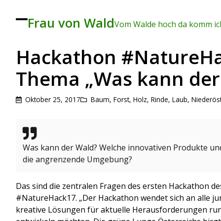
Frau von Wald
To
Vom Walde hoch da komm ich
ggl
e
me
Hackathon #NatureH
nu
Thema „Was kann der
Oktober 25, 2017
Baum
,
Forst
,
Holz, Rinde, Laub
,
Niederöst
Was kann der Wald? Welche innovativen Produkte und
die angrenzende Umgebung?
Das sind die zentralen Fragen des ersten Hackathon 
#NatureHack17. „Der Hackathon wendet sich an alle j
kreative Lösungen für aktuelle Herausforderungen ru