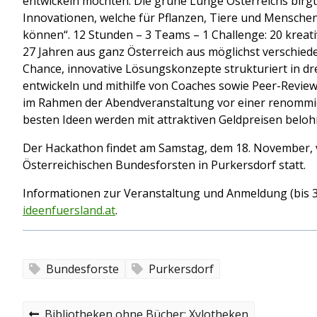
entwickeln möchten. Die grüne Lunge Österreichs birgt
Innovationen, welche für Pflanzen, Tiere und Mensch
können“. 12 Stunden – 3 Teams – 1 Challenge: 20 kreati
27 Jahren aus ganz Österreich aus möglichst verschied
Chance, innovative Lösungskonzepte strukturiert in dre
entwickeln und mithilfe von Coaches sowie Peer-Review
im Rahmen der Abendveranstaltung vor einer renommier
besten Ideen werden mit attraktiven Geldpreisen beloh
Der Hackathon findet am Samstag, dem 18. November, v
Österreichischen Bundesforsten in Purkersdorf statt.
Informationen zur Veranstaltung und Anmeldung (bis 3
ideenfuersland.at
.
Bundesforste
Purkersdorf
B
P
Bibliotheken ohne Bücher: Xylotheken