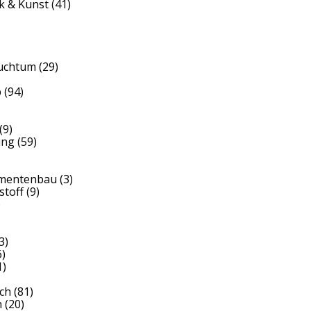
k & Kunst
(41)
auchtum
(29)
b
(94)
(9)
ung
(59)
umentenbau
(3)
stoff
(9)
)
3)
)
1)
ch
(81)
h
(20)