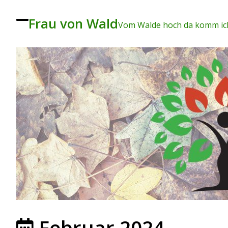
Frau von Wald
To
Vom Walde hoch da komm ich
ggl
e
me
nu
Februar 2024