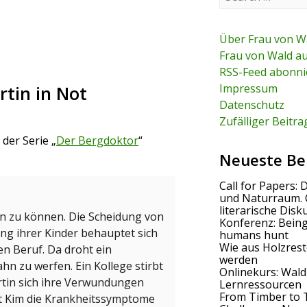
e
a
r
c
Über Frau von W
h
Frau von Wald a
f
RSS-Feed abonni
o
r
Impressum
rtin in Not
:
Datenschutz
Zufälliger Beitra
“ der Serie „
Der Bergdoktor
“
Neueste Be
Call for Papers: 
und Naturraum. 
literarische Disk
en zu können. Die Scheidung von
Konferenz: Bein
ung ihrer Kinder behauptet sich
humans hunt
Wie aus Holzrest
en Beruf. Da droht ein
werden
hn zu werfen. Ein Kollege stirbt
Onlinekurs: Wald
artin sich ihre Verwundungen
Lernressourcen
From Timber to 
at Kim die Krankheitssymptome