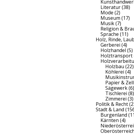
Kunsthandwer
Literatur
(38)
Mode
(2)
Museum
(17)
Musik
(7)
Religion & Br
Sprache
(11)
Holz, Rinde, Lau
Gerberei
(4)
Holzhandel
(5)
Holztransport
Holzverarbeit
Holzbau
(22)
Köhlerei
(4)
Musikinstr
Papier & Zell
Sägewerk
(6
Tischlerei
(8)
Zimmerei
(3)
Politik & Recht
(2
Stadt & Land
(156
Burgenland
(1
Kärnten
(4)
Niederösterrei
Oberösterreic