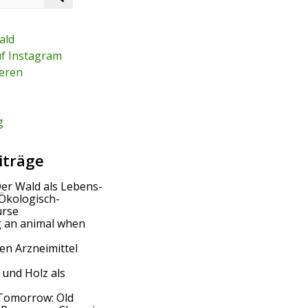
e
a
r
ald
c
uf Instagram
h
eren
g
iträge
Der Wald als Lebens-
Ökologisch-
urse
g an animal when
en Arzneimittel
 und Holz als
Tomorrow: Old