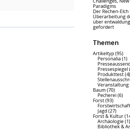
Challenges, New
Paradigms
Der Rechen-Elch 
Überarbeitung 
über entwaldung
gefordert
Themen
Artikeltyp
(95)
Personalia
(1)
Presseaussen
Pressespiegel
Produkttest
(4
Stellenaussch
Veranstaltung
Baum
(70)
Pecherei
(6)
Forst
(93)
Forstwirtschaf
Jagd
(27)
Forst & Kultur
(1
Archäologie
(1
Bibliothek & A