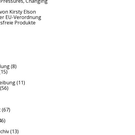
 Pressures, Changing
von Kirsty Elson
der EU-Verordnung
sfreie Produkte
dung
(8)
(15)
)
reibung
(11)
(56)
t
(67)
46)
)
rchiv
(13)