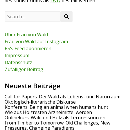
des Ministeriums als
DVD
bestellt werden.
S
S
e
e
a
a
r
r
c
Über Frau von Wald
c
h
Frau von Wald auf Instagram
h
f
RSS-Feed abonnieren
o
r
Impressum
:
Datenschutz
Zufälliger Beitrag
Neueste Beiträge
Call for Papers: Der Wald als Lebens- und Naturraum.
Ökologisch-literarische Diskurse
Konferenz: Being an animal when humans hunt
Wie aus Holzresten Arzneimittel werden
Onlinekurs: Wald und Holz als Lernressourcen
From Timber to Tomorrow: Old Challenges, New
Pressures, Changing Paradigms