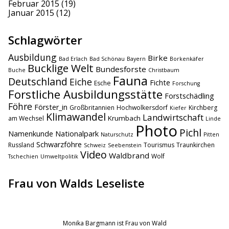
Februar 2015
(19)
Januar 2015
(12)
Schlagwörter
Ausbildung
Birke
Bad Erlach
Bad Schönau
Bayern
Borkenkäfer
Bucklige Welt
Bundesforste
Buche
Christbaum
Fauna
Deutschland
Eiche
Fichte
Esche
Forschung
Forstliche Ausbildungsstätte
Forstschädling
Föhre
Förster_in
Großbritannien
Hochwolkersdorf
Kirchberg
Kiefer
Klimawandel
Landwirtschaft
Krumbach
am Wechsel
Linde
Photo
Pichl
Namenkunde
Nationalpark
Naturschutz
Pitten
Schwarzföhre
Russland
Tourismus
Traunkirchen
Schweiz
Seebenstein
Video
Waldbrand
Wolf
Tschechien
Umweltpolitik
Frau von Walds Leseliste
Monika Bargmann ist Frau von Wald