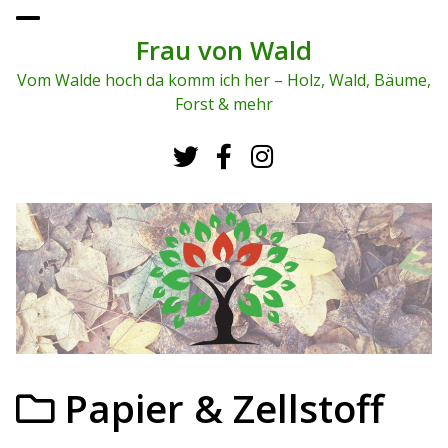
To
ggl
Frau von Wald
e
me
Vom Walde hoch da komm ich her – Holz, Wald, Bäume,
nu
Forst & mehr
Papier & Zellstoff