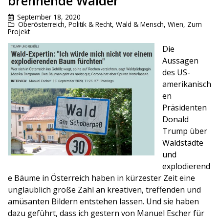
brennende Wälder
September 18, 2020
Oberösterreich
,
Politik & Recht
,
Wald & Mensch
,
Wien
,
Zum
Projekt
Die
Aussagen
des US-
amerikanisch
en
Präsidenten
Donald
Trump über
Waldstädte
und
explodierend
e Bäume in Österreich haben in kürzester Zeit eine
unglaublich große Zahl an kreativen, treffenden und
amüsanten Bildern entstehen lassen. Und sie haben
dazu geführt, dass ich gestern von Manuel Escher für