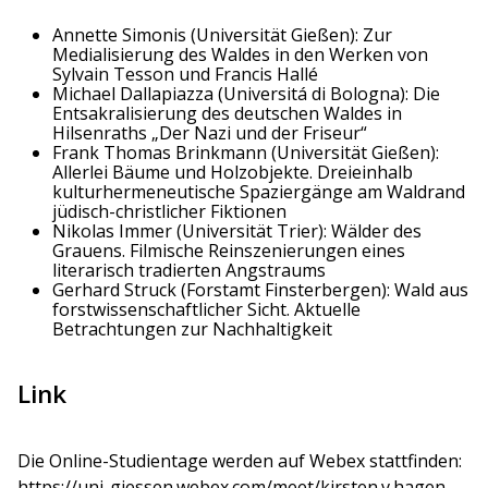
Annette Simonis (Universität Gießen): Zur
Medialisierung des Waldes in den Werken von
Sylvain Tesson und Francis Hallé
Michael Dallapiazza (Universitá di Bologna): Die
Entsakralisierung des deutschen Waldes in
Hilsenraths „Der Nazi und der Friseur“
Frank Thomas Brinkmann (Universität Gießen):
Allerlei Bäume und Holzobjekte. Dreieinhalb
kulturhermeneutische Spaziergänge am Waldrand
jüdisch-christlicher Fiktionen
Nikolas Immer (Universität Trier): Wälder des
Grauens. Filmische Reinszenierungen eines
literarisch tradierten Angstraums
Gerhard Struck (Forstamt Finsterbergen): Wald aus
forstwissenschaftlicher Sicht. Aktuelle
Betrachtungen zur Nachhaltigkeit
Link
Die Online-Studientage werden auf Webex stattfinden:
https://uni-giessen.webex.com/meet/kirsten.v.hagen