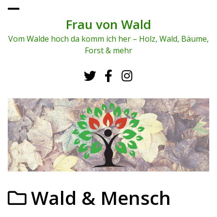
To
ggl
Frau von Wald
e
me
Vom Walde hoch da komm ich her – Holz, Wald, Bäume,
nu
Forst & mehr
Wald & Mensch