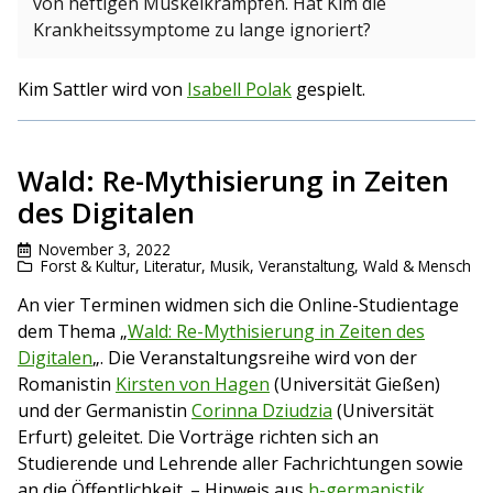
von heftigen Muskelkrämpfen. Hat Kim die
Krankheitssymptome zu lange ignoriert?
Kim Sattler wird von
Isabell Polak
gespielt.
Wald: Re-Mythisierung in Zeiten
des Digitalen
November 3, 2022
Forst & Kultur
,
Literatur
,
Musik
,
Veranstaltung
,
Wald & Mensch
An vier Terminen widmen sich die Online-Studientage
dem Thema „
Wald: Re-Mythisierung in Zeiten des
Digitalen
„. Die Veranstaltungsreihe wird von der
Romanistin
Kirsten von Hagen
(Universität Gießen)
und der Germanistin
Corinna Dziudzia
(Universität
Erfurt) geleitet. Die Vorträge richten sich an
Studierende und Lehrende aller Fachrichtungen sowie
an die Öffentlichkeit. – Hinweis aus
h-germanistik
.