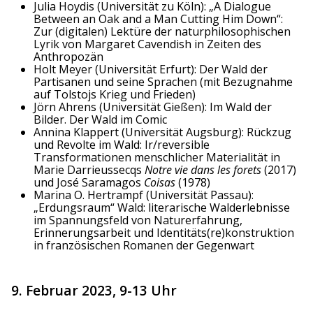
Julia Hoydis (Universität zu Köln): „A Dialogue
Between an Oak and a Man Cutting Him Down“:
Zur (digitalen) Lektüre der naturphilosophischen
Lyrik von Margaret Cavendish in Zeiten des
Anthropozän
Holt Meyer (Universität Erfurt): Der Wald der
Partisanen und seine Sprachen (mit Bezugnahme
auf Tolstojs Krieg und Frieden)
Jörn Ahrens (Universität Gießen): Im Wald der
Bilder. Der Wald im Comic
Annina Klappert (Universität Augsburg): Rückzug
und Revolte im Wald: Ir/reversible
Transformationen menschlicher Materialität in
Marie Darrieussecqs
Notre vie dans les forets
(2017)
und José Saramagos
Coisas
(1978)
Marina O. Hertrampf (Universität Passau):
„Erdungsraum“ Wald: literarische Walderlebnisse
im Spannungsfeld von Naturerfahrung,
Erinnerungsarbeit und Identitäts(re)konstruktion
in französischen Romanen der Gegenwart
9. Februar 2023, 9-13 Uhr