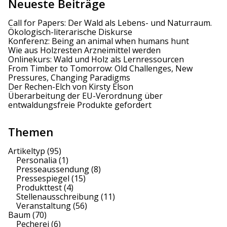
t
Neueste Beiträge
i
Call for Papers: Der Wald als Lebens- und Naturraum.
Ökologisch-literarische Diskurse
o
Konferenz: Being an animal when humans hunt
Wie aus Holzresten Arzneimittel werden
n
Onlinekurs: Wald und Holz als Lernressourcen
From Timber to Tomorrow: Old Challenges, New
Pressures, Changing Paradigms
Der Rechen-Elch von Kirsty Elson
Überarbeitung der EU-Verordnung über
entwaldungsfreie Produkte gefordert
Themen
Artikeltyp
(95)
Personalia
(1)
Presseaussendung
(8)
Pressespiegel
(15)
Produkttest
(4)
Stellenausschreibung
(11)
Veranstaltung
(56)
Baum
(70)
Pecherei
(6)