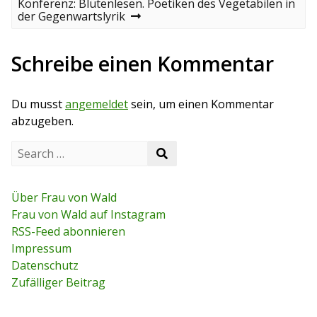
v
N
Konferenz: Blütenlesen. Poetiken des Vegetabilen in
i
i
e
der Gegenwartslyrik
o
x
t
u
t
s
p
Schreibe einen Kommentar
r
p
o
o
s
a
s
t
Du musst
angemeldet
sein, um einen Kommentar
t
g
abzugeben.
s
S
S
e
n
e
a
a
r
a
r
c
Über Frau von Wald
c
h
v
Frau von Wald auf Instagram
h
f
RSS-Feed abonnieren
o
i
r
Impressum
:
g
Datenschutz
Zufälliger Beitrag
a