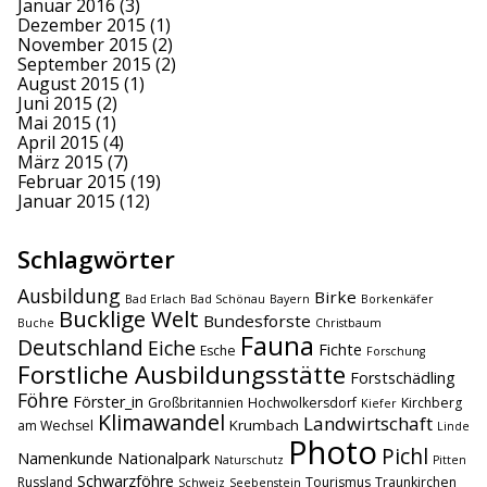
Januar 2016
(3)
Dezember 2015
(1)
November 2015
(2)
September 2015
(2)
August 2015
(1)
Juni 2015
(2)
Mai 2015
(1)
April 2015
(4)
März 2015
(7)
Februar 2015
(19)
Januar 2015
(12)
Schlagwörter
Ausbildung
Birke
Bad Erlach
Bad Schönau
Bayern
Borkenkäfer
Bucklige Welt
Bundesforste
Buche
Christbaum
Fauna
Deutschland
Eiche
Fichte
Esche
Forschung
Forstliche Ausbildungsstätte
Forstschädling
Föhre
Förster_in
Großbritannien
Hochwolkersdorf
Kirchberg
Kiefer
Klimawandel
Landwirtschaft
Krumbach
am Wechsel
Linde
Photo
Pichl
Namenkunde
Nationalpark
Naturschutz
Pitten
Schwarzföhre
Russland
Tourismus
Traunkirchen
Schweiz
Seebenstein