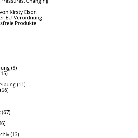
 Pressures, Changing
von Kirsty Elson
der EU-Verordnung
sfreie Produkte
dung
(8)
(15)
)
reibung
(11)
(56)
t
(67)
46)
)
rchiv
(13)