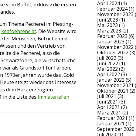
April 2024
(1)
e vom Buffet, exklusiv die ersten
Februar 2024
(1)
bandes.
November 2023
(
Juni 2023
(1)
um Thema Pecherei im Piesting-
Mai 2023
(1)
März 2023
(2)
.
keafoehrene.at
. Die Website wird
Februar 2023
(6)
erter Menschen, Betriebe und
Januar 2023
(1)
n Wissen und den Vertrieb von
November 2022
(
Oktober 2022
(3)
llte die Pecherei, also die
Juli 2022
(3)
chwarzföhre, die wirtschaftliche
Juni 2022
(1)
h war als Grundstoff für Farben,
Mai 2022
(2)
April 2022
(3)
en 1970er Jahren wurde das ‚Gold
Januar 2022
(5)
 Heute steigt wieder das Interesse
November 2021
(
aus dem Harz erzeugten
Oktober 2021
(2)
Juli 2021
(3)
 in die Liste des
Immateriellen
Juni 2021
(3)
April 2021
(2)
März 2021
(2)
Februar 2021
(1)
Januar 2021
(1)
September 2020
Juli 2020
(1)