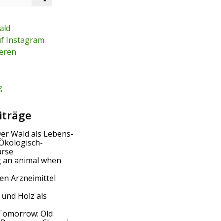
e
a
r
ald
c
uf Instagram
h
eren
g
iträge
Der Wald als Lebens-
Ökologisch-
urse
g an animal when
en Arzneimittel
 und Holz als
Tomorrow: Old