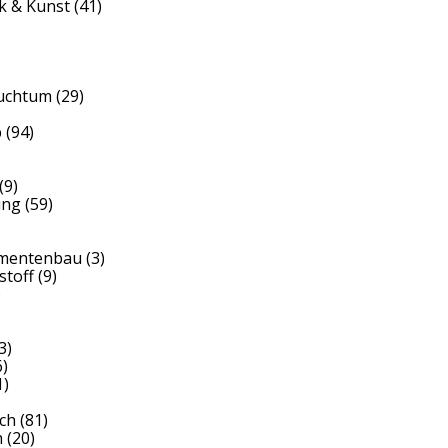
k & Kunst
(41)
auchtum
(29)
b
(94)
(9)
ung
(59)
umentenbau
(3)
stoff
(9)
)
3)
)
1)
ch
(81)
h
(20)