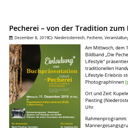
Pecherei – von der Tradition zum 
Dezember 8, 2019
Niederösterreich
,
Pecherei
,
Veranstaltun
Am Mittwoch, dem 1
Bildband „Die Peche
Lifestyle“ präsenti
traditionellen Han
Lifestyle-Erlebnis 
PhotographInnen
I
Ort und Zeit: Kupel
Piesting (Niederöst
Uhr.
Rahmenprogramm: M
Männergesangsgru