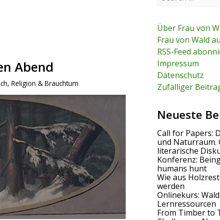
e
a
r
c
Über Frau von W
h
Frau von Wald a
f
RSS-Feed abonni
o
r
Impressum
gen Abend
:
Datenschutz
ich
,
Religion & Brauchtum
Zufälliger Beitra
Neueste Be
Call for Papers: 
und Naturraum. 
literarische Disk
Konferenz: Bein
humans hunt
Wie aus Holzrest
werden
Onlinekurs: Wald
Lernressourcen
From Timber to 