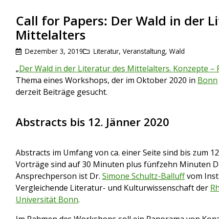
Call for Papers: Der Wald in der L
Mittelalters
Dezember 3, 2019
Literatur
,
Veranstaltung
,
Wald
„
Der Wald in der Literatur des Mittelalters. Konzepte 
Thema eines Workshops, der im Oktober 2020 in
Bonn
derzeit Beiträge gesucht.
Abstracts bis 12. Jänner 2020
Abstracts im Umfang von ca. einer Seite sind bis zum 12
Vorträge sind auf 30 Minuten plus fünfzehn Minuten D
Ansprechperson ist Dr.
Simone Schultz-Balluff
vom Insti
Vergleichende Literatur- und Kulturwissenschaft der
Rh
Universität Bonn
.
Im Rahmen des Workshops soll ein Panorama von Konz