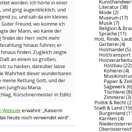
Kunsthandwer
ettet worden. Ich hörte in einer
Literatur
(38)
 und ging augenblicklich, und
Mode
(2)
gend zu, und sah da ein kleines
Museum
(17)
Musik
(7)
: Guter Freund, wo komme ich
Religion & Br
sagte der Mann, wo käme der
Sprache
(11)
g findet der Herr nicht mehr
Holz, Rinde, Lau
Gerberei
(4)
 Bezahlung hinaus führen; er
Holzhandel
(5)
 hinaus finden. Zugleich zeigte
Holztransport
– Daß an einem so großen,
Holzverarbeit
Holzbau
(22)
olz zu hacken, dareüber lasse
Köhlerei
(4)
 die Wahrheit dieser wunderbaren
Musikinstr
e meine Rettung Gott, und der
Papier & Zell
Sägewerk
(6
ten Jungfrau Maria.
Tischlerei
(8)
hlag, Kürschnermeister in Edlitz
Zimmerei
(3)
Politik & Recht
(2
Stadt & Land
(156
-Website
erwähnt: „Kaiserin
Burgenland
(1
das heute noch verwendet wird“.
Kärnten
(4)
Niederösterrei
Oberösterreic