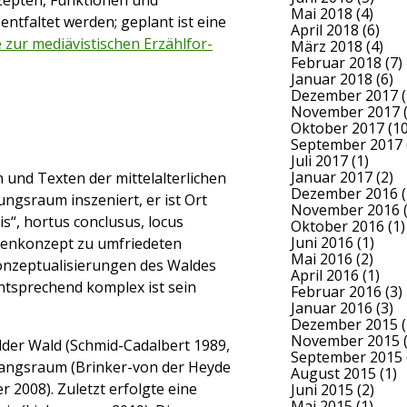
Mai 2018
(4)
entfaltet werden; geplant ist eine
April 2018
(6)
 zur mediävistischen Erzählfor­
März 2018
(4)
Februar 2018
(7)
Januar 2018
(6)
Dezember 2017
(
November 2017
(
Oktober 2017
(10
September 2017
Juli 2017
(1)
Januar 2017
(2)
und Texten der mittelalterlichen
Dezember 2016
(
ngsraum inszeniert, er ist Ort
November 2016
(
is“, hortus conclusus, locus
Oktober 2016
(1)
Juni 2016
(1)
genkonzept zu umfriedeten
Mai 2016
(2)
Kon­zeptuali­sierungen des Waldes
April 2016
(1)
entsprechend komplex ist sein
Februar 2016
(3)
Januar 2016
(3)
Dezember 2015
(
November 2015
(
ilder Wald (Schmid-Cadalbert 1989,
September 2015
gangsraum (Brin­ker-von der Heyde
August 2015
(1)
 2008). Zuletzt erfolgte eine
Juni 2015
(2)
Mai 2015
(1)