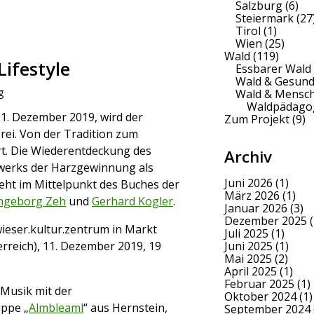
Salzburg
(6)
Steiermark
(27
Tirol
(1)
Wien
(25)
Wald
(119)
Lifestyle
Essbarer Wald
Wald & Gesund
g
Wald & Mensc
Waldpädago
1. Dezember 2019, wird der
Zum Projekt
(9)
rei. Von der Tradition zum
ert. Die Wiederentdeckung des
Archiv
dwerks der Harzgewinnung als
Juni 2026
(1)
steht im Mittelpunkt des Buches der
März 2026
(1)
ngeborg Zeh
und
Gerhard Kogler
.
Januar 2026
(3)
Dezember 2025
(
wieser.kultur.zentrum in Markt
Juli 2025
(1)
erreich), 11. Dezember 2019, 19
Juni 2025
(1)
Mai 2025
(2)
April 2025
(1)
Februar 2025
(1)
usik mit der
Oktober 2024
(1)
ppe „
Almbleaml
“ aus Hernstein,
September 2024