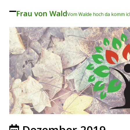
Frau von Wald
To
Vom Walde hoch da komm ich
ggl
e
me
nu
Dezember 2019