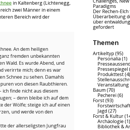
Challenges, New
Schnee
in Kaltenberg (Lichtenegg,
Paradigms
ereich zwei Männer in einem
Der Rechen-Elch 
Überarbeitung 
nteren Bereich wird der
über entwaldung
gefordert
Themen
chnee. An dem heiligen
Artikeltyp
(95)
r ganz fremden unbekannten
Personalia
(1)
en Wald. Es wurde Abend, und
Presseaussen
Pressespiegel
d verirrte mich; denn es war
Produkttest
(4
efen Schnee zu sehen. Damahls
Stellenaussch
 Spuren von diesen Raubthieren.
Veranstaltung
Baum
(70)
 ich finde nicht aus diesem
Pecherei
(6)
ugen; – denn bleibe ich auf dem
Forst
(93)
 der Wölfe; steige ich auf einen
Forstwirtschaf
Jagd
(27)
rzen, und werde von den
Forst & Kultur
(1
Archäologie
(1
tte der allerseligsten Jungfrau
Bibliothek & A