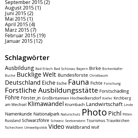
September 2015
(2)
August 2015
(1)
Juni 2015
(2)
Mai 2015
(1)
April 2015
(4)
März 2015
(7)
Februar 2015
(19)
Januar 2015
(12)
Schlagwörter
Ausbildung
Birke
Bad Erlach
Bad Schönau
Bayern
Borkenkäfer
Bucklige Welt
Bundesforste
Buche
Christbaum
Fauna
Deutschland
Eiche
Fichte
Esche
Forschung
Forstliche Ausbildungsstätte
Forstschädling
Föhre
Förster_in
Großbritannien
Hochwolkersdorf
Kirchberg
Kiefer
Klimawandel
Landwirtschaft
Krumbach
am Wechsel
Linde
Photo
Pichl
Namenkunde
Nationalpark
Naturschutz
Pitten
Schwarzföhre
Russland
Tourismus
Traunkirchen
Schweiz
Seebenstein
Video
Waldbrand
Wolf
Tschechien
Umweltpolitik