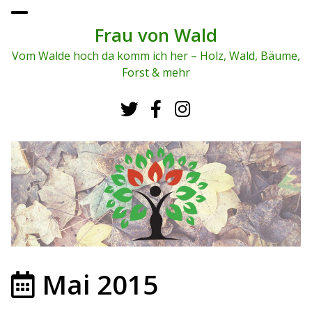
To
ggl
Frau von Wald
e
me
Vom Walde hoch da komm ich her – Holz, Wald, Bäume,
nu
Forst & mehr
Mai 2015