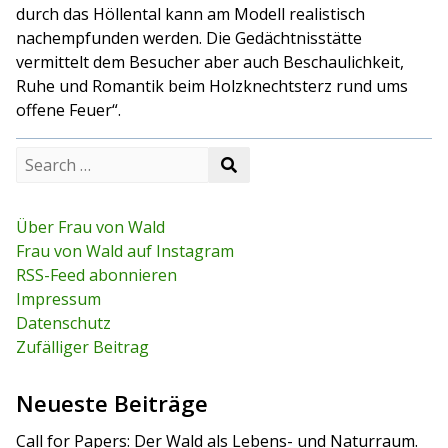
durch das Höllental kann am Modell realistisch
nachempfunden werden. Die Gedächtnisstätte
vermittelt dem Besucher aber auch Beschaulichkeit,
Ruhe und Romantik beim Holzknechtsterz rund ums
offene Feuer“.
S
S
e
e
a
a
r
r
c
Über Frau von Wald
c
h
Frau von Wald auf Instagram
h
f
RSS-Feed abonnieren
o
r
Impressum
:
Datenschutz
Zufälliger Beitrag
Neueste Beiträge
Call for Papers: Der Wald als Lebens- und Naturraum.