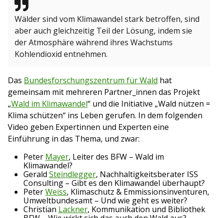
Wälder sind vom Klimawandel stark betroffen, sind
aber auch gleichzeitig Teil der Lösung, indem sie
der Atmosphäre während ihres Wachstums
Kohlendioxid entnehmen.
Das
Bundesforschungszentrum für Wald
hat
gemeinsam mit mehreren Partner_innen das Projekt
„
Wald im Klimawandel
“ und die Initiative „Wald nützen =
Klima schützen“ ins Leben gerufen. In dem folgenden
Video geben Expertinnen und Experten eine
Einführung in das Thema, und zwar:
Peter
Mayer
, Leiter des BFW – Wald im
Klimawandel?
Gerald
Steindlegger
, Nachhaltigkeitsberater ISS
Consulting – Gibt es den Klimawandel überhaupt?
Peter
Weiss
, Klimaschutz & Emmissionsinventuren,
Umweltbundesamt – Und wie geht es weiter?
Christian
Lackner
, Kommunikation und Bibliothek
BFW – Wie wirkt sich das auch den Wald aus?