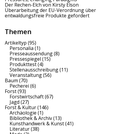
e
Der Rechen-Elch von Kirsty Elson
Überarbeitung der EU-Verordnung über
r
entwaldungsfreie Produkte gefordert
u
Themen
n
Artikeltyp
(95)
g
Personalia
(1)
Presseaussendung
(8)
d
Pressespiegel
(15)
Produkttest
(4)
e
Stellenausschreibung
(11)
Veranstaltung
(56)
r
Baum
(70)
Pecherei
(6)
B
Forst
(93)
Forstwirtschaft
(67)
e
Jagd
(27)
Forst & Kultur
(146)
i
Archäologie
(1)
Bibliothek & Archiv
(13)
t
Kunsthandwerk & Kunst
(41)
Literatur
(38)
r