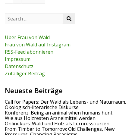
e
S
i
S
e
e
a
t
a
r
r
c
Über Frau von Wald
e
c
h
Frau von Wald auf Instagram
h
f
n
RSS-Feed abonnieren
o
r
Impressum
n
:
Datenschutz
u
Zufälliger Beitrag
m
Neueste Beiträge
m
Call for Papers: Der Wald als Lebens- und Naturraum.
e
Ökologisch-literarische Diskurse
Konferenz: Being an animal when humans hunt
r
Wie aus Holzresten Arzneimittel werden
Onlinekurs: Wald und Holz als Lernressourcen
i
From Timber to Tomorrow: Old Challenges, New
Pressures, Changing Paradigms