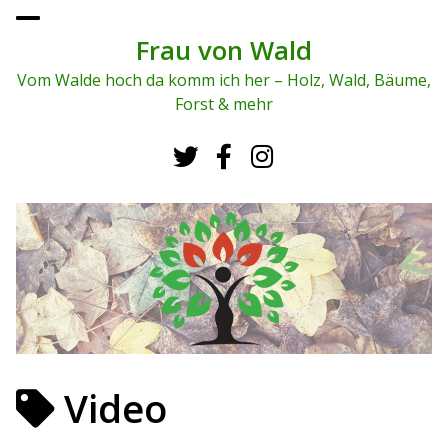
To
ggl
Frau von Wald
e
me
Vom Walde hoch da komm ich her – Holz, Wald, Bäume,
nu
Forst & mehr
Video