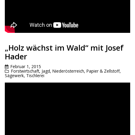
„Holz wächst im Wald“ mit Josef
Hader
Februar 1, 2015
Forstwirtschaft
,
Jagd
,
Niederösterreich
,
Papier & Zellstoff
,
Sägewerk
,
Tischlerei