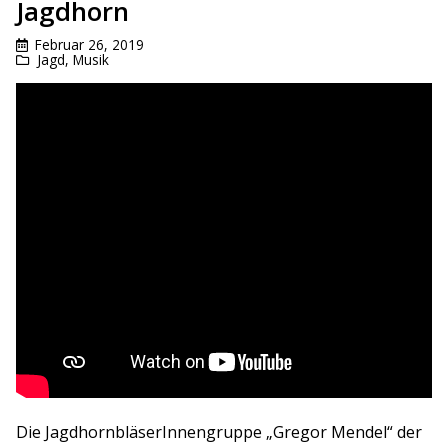
Jagdhorn
Februar 26, 2019
Jagd
,
Musik
Die JagdhornbläserInnengruppe „Gregor Mendel“ der