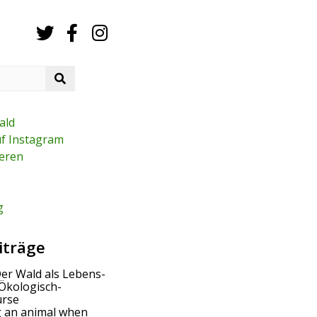
S
e
a
r
ald
c
uf Instagram
h
eren
g
iträge
Der Wald als Lebens-
Ökologisch-
urse
g an animal when