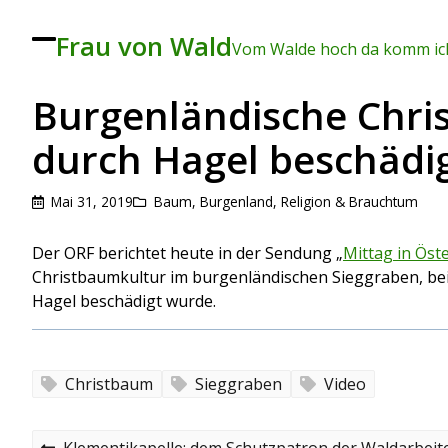
Frau von Wald
To
Vom Walde hoch da komm ich
ggl
e
me
Burgenländische Chr
nu
durch Hagel beschädi
Mai 31, 2019
Baum
,
Burgenland
,
Religion & Brauchtum
Der ORF berichtet heute in der Sendung „
Mittag in Öst
Christbaumkultur im burgenländischen Sieggraben, bei
Hagel beschädigt wurde.
Christbaum
Sieggraben
Video
B
P
Klementikapelle: dem Schutzpatron der Waldarbeit