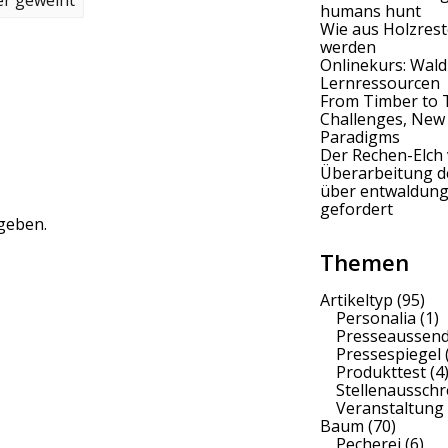
humans hunt
Wie aus Holzrest
werden
Onlinekurs: Wald
Lernressourcen
From Timber to 
Challenges, New
Paradigms
Der Rechen-Elch 
Überarbeitung 
über entwaldung
gefordert
geben.
Themen
Artikeltyp
(95)
Personalia
(1)
Presseaussen
Pressespiegel
Produkttest
(4
Stellenaussch
Veranstaltung
Baum
(70)
Pecherei
(6)