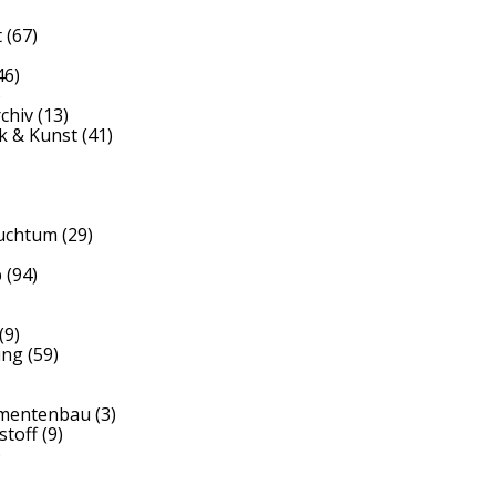
t
(67)
46)
)
rchiv
(13)
k & Kunst
(41)
auchtum
(29)
b
(94)
(9)
ung
(59)
umentenbau
(3)
stoff
(9)
)