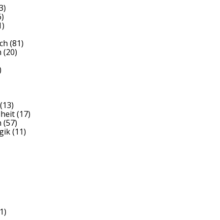
3)
)
1)
ch
(81)
h
(20)
)
(13)
heit
(17)
h
(57)
gik
(11)
1)