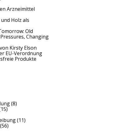
en Arzneimittel
 und Holz als
Tomorrow: Old
 Pressures, Changing
von Kirsty Elson
der EU-Verordnung
sfreie Produkte
dung
(8)
(15)
)
reibung
(11)
(56)