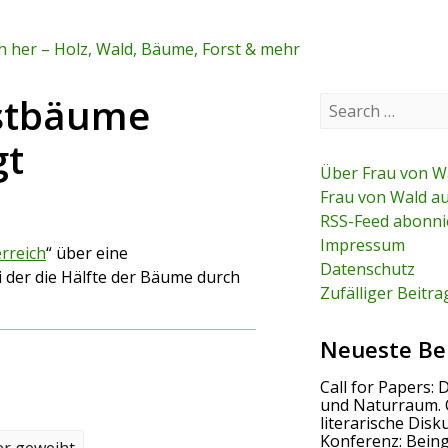
 her – Holz, Wald, Bäume, Forst & mehr
istbäume
S
e
a
gt
r
c
Über Frau von W
h
Frau von Wald a
f
RSS-Feed abonni
o
r
Impressum
erreich
“ über eine
:
Datenschutz
 der die Hälfte der Bäume durch
Zufälliger Beitra
Neueste Be
Call for Papers: 
und Naturraum. 
literarische Disk
Konferenz: Bein
er geweiht