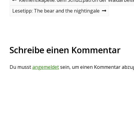
r
e
e
N
Lesetipp: The bear and the nightingale
v
e
i
i
x
o
t
t
u
p
s
o
r
p
s
Schreibe einen Kommentar
o
t
a
s
t
g
Du musst
angemeldet
sein, um einen Kommentar abzu
s
n
a
v
i
g