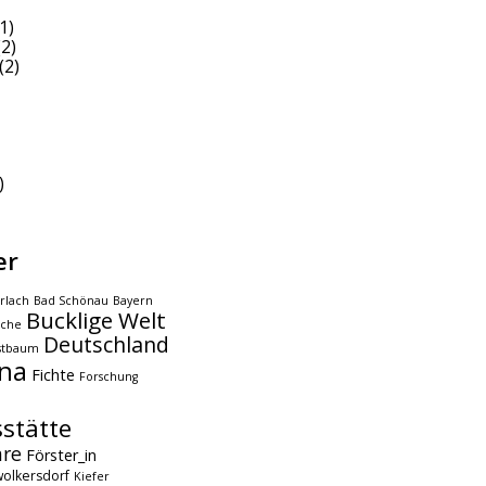
1)
2)
(2)
)
er
rlach
Bad Schönau
Bayern
Bucklige Welt
che
Deutschland
stbaum
na
Fichte
Forschung
stätte
hre
Förster_in
olkersdorf
Kiefer