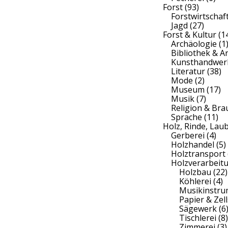
Forst
(93)
Forstwirtschaf
Jagd
(27)
Forst & Kultur
(1
Archäologie
(1
Bibliothek & A
Kunsthandwer
Literatur
(38)
Mode
(2)
Museum
(17)
Musik
(7)
Religion & Br
Sprache
(11)
Holz, Rinde, Lau
Gerberei
(4)
Holzhandel
(5)
Holztransport
Holzverarbeit
Holzbau
(22)
Köhlerei
(4)
Musikinstr
Papier & Zell
Sägewerk
(6
Tischlerei
(8)
Zimmerei
(3)