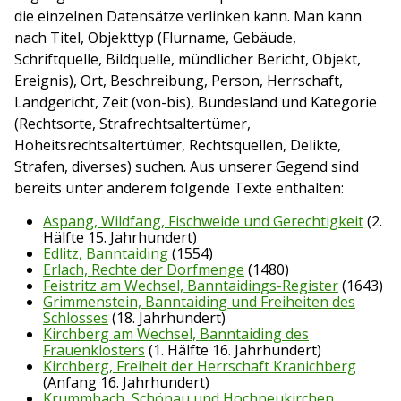
die einzelnen Datensätze verlinken kann. Man kann
nach Titel, Objekttyp (Flurname, Gebäude,
Schriftquelle, Bildquelle, mündlicher Bericht, Objekt,
Ereignis), Ort, Beschreibung, Person, Herrschaft,
Landgericht, Zeit (von-bis), Bundesland und Kategorie
(Rechtsorte, Strafrechtsaltertümer,
Hoheitsrechtsaltertümer, Rechtsquellen, Delikte,
Strafen, diverses) suchen. Aus unserer Gegend sind
bereits unter anderem folgende Texte enthalten:
Aspang, Wildfang, Fischweide und Gerechtigkeit
(2.
Hälfte 15. Jahrhundert)
Edlitz, Banntaiding
(1554)
Erlach, Rechte der Dorfmenge
(1480)
Feistritz am Wechsel, Banntaidings-Register
(1643)
Grimmenstein, Banntaiding und Freiheiten des
Schlosses
(18. Jahrhundert)
Kirchberg am Wechsel, Banntaiding des
Frauenklosters
(1. Hälfte 16. Jahrhundert)
Kirchberg, Freiheit der Herrschaft Kranichberg
(Anfang 16. Jahrhundert)
Krummbach, Schönau und Hochneukirchen,