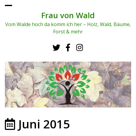
To
ggl
Frau von Wald
e
me
Vom Walde hoch da komm ich her – Holz, Wald, Bäume,
nu
Forst & mehr
Juni 2015