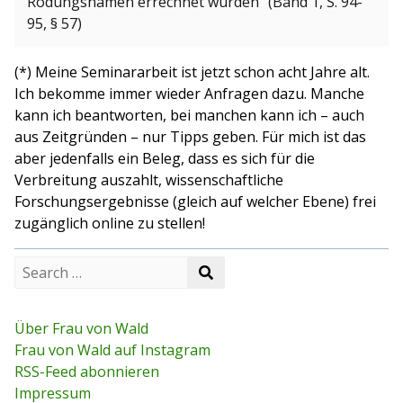
Rodungsnamen errechnet wurden“ (Band 1, S. 94-
95, § 57)
(*) Meine Seminararbeit ist jetzt schon acht Jahre alt.
Ich bekomme immer wieder Anfragen dazu. Manche
kann ich beantworten, bei manchen kann ich – auch
aus Zeitgründen – nur Tipps geben. Für mich ist das
aber jedenfalls ein Beleg, dass es sich für die
Verbreitung auszahlt, wissenschaftliche
Forschungsergebnisse (gleich auf welcher Ebene) frei
zugänglich online zu stellen!
S
S
e
e
a
a
r
r
c
Über Frau von Wald
c
h
Frau von Wald auf Instagram
h
f
RSS-Feed abonnieren
o
r
Impressum