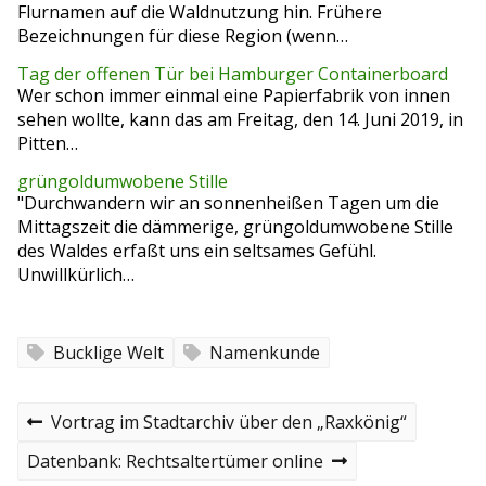
Flurnamen auf die Waldnutzung hin. Frühere
Bezeichnungen für diese Region (wenn…
Tag der offenen Tür bei Hamburger Containerboard
Wer schon immer einmal eine Papierfabrik von innen
sehen wollte, kann das am Freitag, den 14. Juni 2019, in
Pitten…
grüngoldumwobene Stille
"Durchwandern wir an sonnenheißen Tagen um die
Mittagszeit die dämmerige, grüngoldumwobene Stille
des Waldes erfaßt uns ein seltsames Gefühl.
Unwillkürlich…
Bucklige Welt
Namenkunde
B
P
Vortrag im Stadtarchiv über den „Raxkönig“
r
e
e
N
Datenbank: Rechtsaltertümer online
v
e