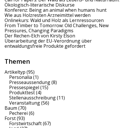
Ökologisch-literarische Diskurse
i
Konferenz: Being an animal when humans hunt
Wie aus Holzresten Arzneimittel werden
o
Onlinekurs: Wald und Holz als Lernressourcen
From Timber to Tomorrow: Old Challenges, New
n
Pressures, Changing Paradigms
Der Rechen-Elch von Kirsty Elson
Überarbeitung der EU-Verordnung über
entwaldungsfreie Produkte gefordert
Themen
Artikeltyp
(95)
Personalia
(1)
Presseaussendung
(8)
Pressespiegel
(15)
Produkttest
(4)
Stellenausschreibung
(11)
Veranstaltung
(56)
Baum
(70)
Pecherei
(6)
Forst
(93)
Forstwirtschaft
(67)