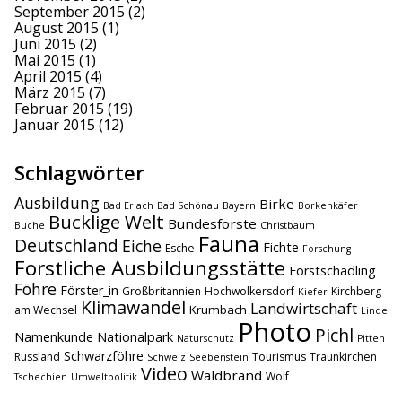
September 2015
(2)
August 2015
(1)
Juni 2015
(2)
Mai 2015
(1)
April 2015
(4)
März 2015
(7)
Februar 2015
(19)
Januar 2015
(12)
Schlagwörter
Ausbildung
Birke
Bad Erlach
Bad Schönau
Bayern
Borkenkäfer
Bucklige Welt
Bundesforste
Buche
Christbaum
Fauna
Deutschland
Eiche
Fichte
Esche
Forschung
Forstliche Ausbildungsstätte
Forstschädling
Föhre
Förster_in
Großbritannien
Hochwolkersdorf
Kirchberg
Kiefer
Klimawandel
Landwirtschaft
Krumbach
am Wechsel
Linde
Photo
Pichl
Namenkunde
Nationalpark
Naturschutz
Pitten
Schwarzföhre
Russland
Tourismus
Traunkirchen
Schweiz
Seebenstein
Video
Waldbrand
Wolf
Tschechien
Umweltpolitik