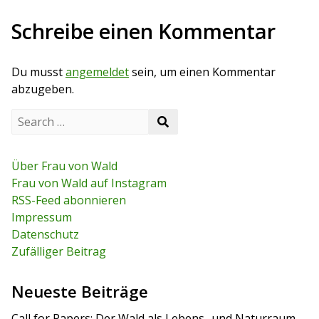
i
i
x
o
t
Schreibe einen Kommentar
t
u
p
s
o
r
p
s
Du musst
angemeldet
sein, um einen Kommentar
o
t
a
s
abzugeben.
t
g
S
S
e
s
e
a
a
r
n
r
c
Über Frau von Wald
c
h
a
Frau von Wald auf Instagram
h
f
RSS-Feed abonnieren
o
v
r
Impressum
:
i
Datenschutz
Zufälliger Beitrag
g
a
Neueste Beiträge
t
Call for Papers: Der Wald als Lebens- und Naturraum.