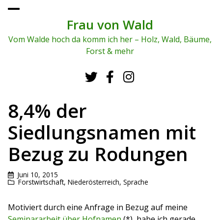
To
ggl
Frau von Wald
e
me
Vom Walde hoch da komm ich her – Holz, Wald, Bäume,
nu
Forst & mehr
8,4% der
Siedlungsnamen mit
Bezug zu Rodungen
Juni 10, 2015
Forstwirtschaft
,
Niederösterreich
,
Sprache
Motiviert durch eine Anfrage in Bezug auf meine
Seminararbeit über Hofnamen
(*), habe ich gerade