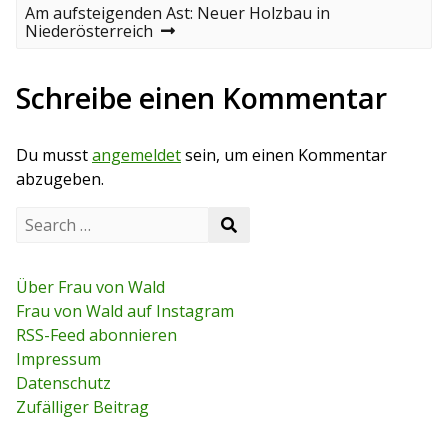
e
e
N
Am aufsteigenden Ast: Neuer Holzbau in
v
e
Niederösterreich
i
i
x
o
t
t
u
p
Schreibe einen Kommentar
s
o
r
p
s
o
t
a
Du musst
angemeldet
sein, um einen Kommentar
s
t
abzugeben.
g
S
s
S
e
e
a
n
a
r
r
c
Über Frau von Wald
a
c
h
Frau von Wald auf Instagram
h
f
v
RSS-Feed abonnieren
o
r
Impressum
i
:
Datenschutz
g
Zufälliger Beitrag
a