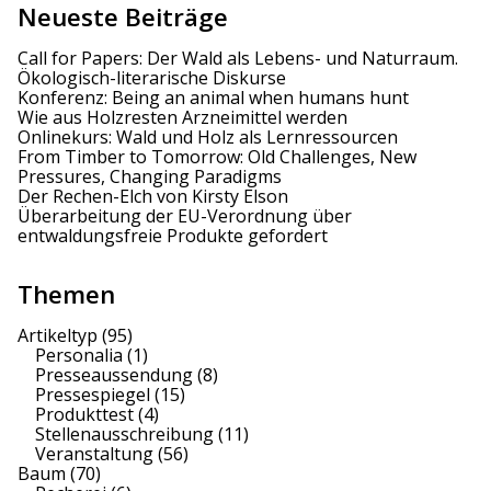
Neueste Beiträge
t
Call for Papers: Der Wald als Lebens- und Naturraum.
i
Ökologisch-literarische Diskurse
Konferenz: Being an animal when humans hunt
o
Wie aus Holzresten Arzneimittel werden
Onlinekurs: Wald und Holz als Lernressourcen
n
From Timber to Tomorrow: Old Challenges, New
Pressures, Changing Paradigms
Der Rechen-Elch von Kirsty Elson
Überarbeitung der EU-Verordnung über
entwaldungsfreie Produkte gefordert
Themen
Artikeltyp
(95)
Personalia
(1)
Presseaussendung
(8)
Pressespiegel
(15)
Produkttest
(4)
Stellenausschreibung
(11)
Veranstaltung
(56)
Baum
(70)