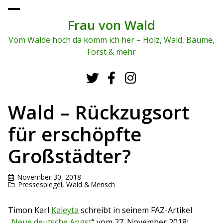
To
ggl
Frau von Wald
e
me
Vom Walde hoch da komm ich her – Holz, Wald, Bäume,
nu
Forst & mehr
Wald – Rückzugsort
für erschöpfte
Großstädter?
November 30, 2018
Pressespiegel
,
Wald & Mensch
Timon Karl
Kaleyta
schreibt in seinem FAZ-Artikel
„
Neue deutsche Angst
“ vom 27. November 2018: