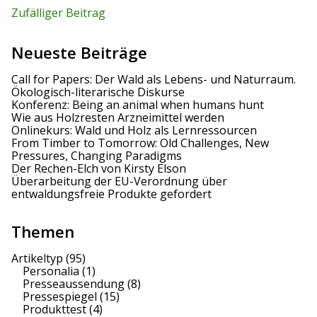
g
Zufälliger Beitrag
a
Neueste Beiträge
t
Call for Papers: Der Wald als Lebens- und Naturraum.
i
Ökologisch-literarische Diskurse
Konferenz: Being an animal when humans hunt
o
Wie aus Holzresten Arzneimittel werden
Onlinekurs: Wald und Holz als Lernressourcen
n
From Timber to Tomorrow: Old Challenges, New
Pressures, Changing Paradigms
Der Rechen-Elch von Kirsty Elson
Überarbeitung der EU-Verordnung über
entwaldungsfreie Produkte gefordert
Themen
Artikeltyp
(95)
Personalia
(1)
Presseaussendung
(8)
Pressespiegel
(15)
Produkttest
(4)