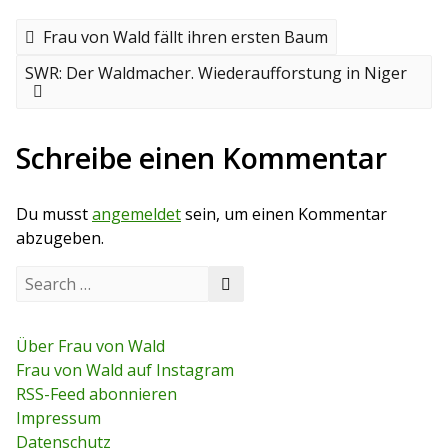
B
P
Frau von Wald fällt ihren ersten Baum
r
e
e
N
SWR: Der Waldmacher. Wiederaufforstung in Niger
v
e
i
i
x
o
t
t
u
p
Schreibe einen Kommentar
s
o
r
p
s
o
t
a
Du musst
angemeldet
sein, um einen Kommentar
s
t
abzugeben.
g
S
s
S
e
e
a
n
a
r
r
c
Über Frau von Wald
a
c
h
Frau von Wald auf Instagram
h
f
v
RSS-Feed abonnieren
o
r
Impressum
i
:
Datenschutz