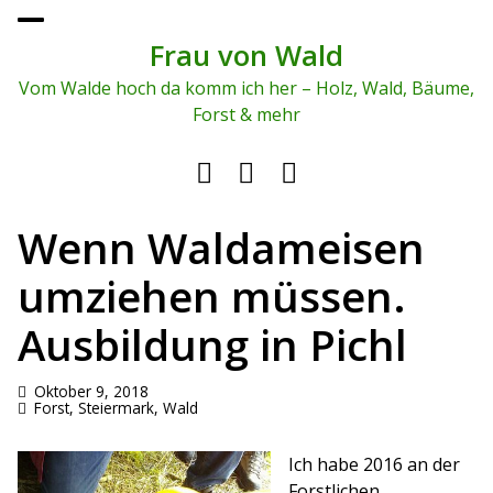
To
ggl
Frau von Wald
e
me
Vom Walde hoch da komm ich her – Holz, Wald, Bäume,
nu
Forst & mehr
Wenn Waldameisen
umziehen müssen.
Ausbildung in Pichl
Oktober 9, 2018
Forst
,
Steiermark
,
Wald
Ich habe 2016 an der
Forstlichen