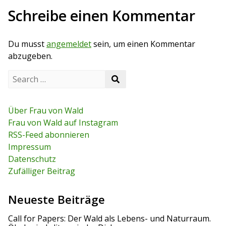
t
u
t
Schreibe einen Kommentar
s
p
r
p
o
o
s
a
Du musst
angemeldet
sein, um einen Kommentar
s
t
t
abzugeben.
g
S
s
S
e
e
a
n
a
r
r
c
Über Frau von Wald
a
c
h
Frau von Wald auf Instagram
h
f
v
RSS-Feed abonnieren
o
r
Impressum
i
:
Datenschutz
g
Zufälliger Beitrag
a
Neueste Beiträge
t
Call for Papers: Der Wald als Lebens- und Naturraum.