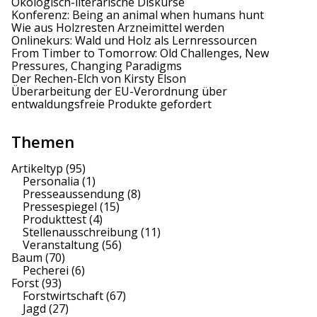
i
Ökologisch-literarische Diskurse
Konferenz: Being an animal when humans hunt
o
Wie aus Holzresten Arzneimittel werden
Onlinekurs: Wald und Holz als Lernressourcen
n
From Timber to Tomorrow: Old Challenges, New
Pressures, Changing Paradigms
Der Rechen-Elch von Kirsty Elson
Überarbeitung der EU-Verordnung über
entwaldungsfreie Produkte gefordert
Themen
Artikeltyp
(95)
Personalia
(1)
Presseaussendung
(8)
Pressespiegel
(15)
Produkttest
(4)
Stellenausschreibung
(11)
Veranstaltung
(56)
Baum
(70)
Pecherei
(6)
Forst
(93)
Forstwirtschaft
(67)
Jagd
(27)