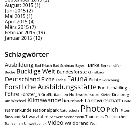
August 2015
(1)
Juni 2015
(2)
Mai 2015
(1)
April 2015
(4)
März 2015
(7)
Februar 2015
(19)
Januar 2015
(12)
Schlagwörter
Ausbildung
Birke
Bad Erlach
Bad Schönau
Bayern
Borkenkäfer
Bucklige Welt
Bundesforste
Buche
Christbaum
Fauna
Deutschland
Eiche
Fichte
Esche
Forschung
Forstliche Ausbildungsstätte
Forstschädling
Föhre
Förster_in
Großbritannien
Hochwolkersdorf
Kirchberg
Kiefer
Klimawandel
Landwirtschaft
Krumbach
am Wechsel
Linde
Photo
Pichl
Namenkunde
Nationalpark
Naturschutz
Pitten
Schwarzföhre
Russland
Tourismus
Traunkirchen
Schweiz
Seebenstein
Video
Waldbrand
Wolf
Tschechien
Umweltpolitik