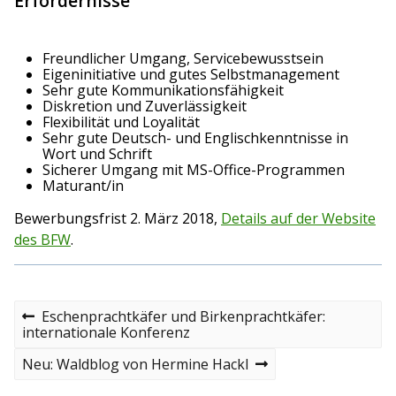
Erfordernisse
Freundlicher Umgang, Servicebewusstsein
Eigeninitiative und gutes Selbstmanagement
Sehr gute Kommunikationsfähigkeit
Diskretion und Zuverlässigkeit
Flexibilität und Loyalität
Sehr gute Deutsch- und Englischkenntnisse in
Wort und Schrift
Sicherer Umgang mit MS-Office-Programmen
Maturant/in
Bewerbungsfrist 2. März 2018,
Details auf der Website
des BFW
.
B
P
Eschenprachtkäfer und Birkenprachtkäfer:
r
internationale Konferenz
e
e
v
N
Neu: Waldblog von Hermine Hackl
i
i
e
o
x