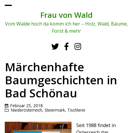
To
ggl
Frau von Wald
e
me
Vom Walde hoch da komm ich her – Holz, Wald, Bäume,
nu
Forst & mehr
Märchenhafte
Baumgeschichten in
Bad Schönau
Februar 25, 2018
Niederösterreich
,
Steiermark
,
Tischlerei
Seit 1988 findet in
Österreich das