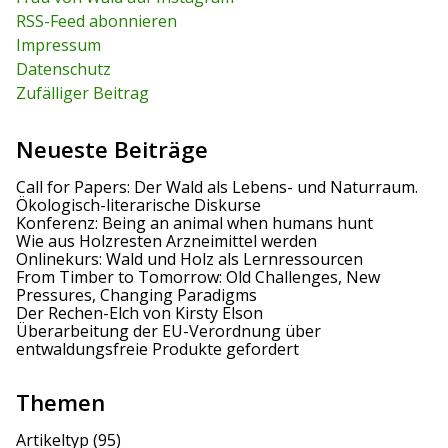
f
v
RSS-Feed abonnieren
o
r
Impressum
i
:
Datenschutz
g
Zufälliger Beitrag
a
Neueste Beiträge
t
Call for Papers: Der Wald als Lebens- und Naturraum.
i
Ökologisch-literarische Diskurse
Konferenz: Being an animal when humans hunt
o
Wie aus Holzresten Arzneimittel werden
Onlinekurs: Wald und Holz als Lernressourcen
n
From Timber to Tomorrow: Old Challenges, New
Pressures, Changing Paradigms
Der Rechen-Elch von Kirsty Elson
Überarbeitung der EU-Verordnung über
entwaldungsfreie Produkte gefordert
Themen
Artikeltyp
(95)