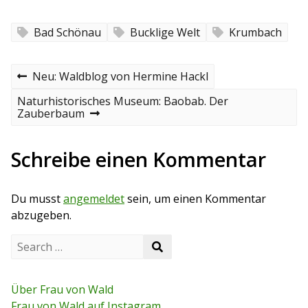
Bad Schönau
Bucklige Welt
Krumbach
B
P
Neu: Waldblog von Hermine Hackl
r
e
e
N
Naturhistorisches Museum: Baobab. Der
v
e
Zauberbaum
i
i
x
o
t
t
u
p
Schreibe einen Kommentar
s
o
r
p
s
o
t
a
Du musst
angemeldet
sein, um einen Kommentar
s
t
abzugeben.
g
S
s
S
e
e
a
n
a
r
r
c
Über Frau von Wald
a
c
h
Frau von Wald auf Instagram
h