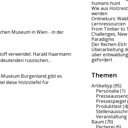
humans hunt
Wie aus Holzrest
werden
Onlinekurs: Wald
Lernressourcen
From Timber to 
schen Museum in Wien - in der
Challenges, New
Paradigms
Der Rechen-Elch 
Überarbeitung 
bstoff verwendet. Harald Haarmann
über entwaldung
gefordert
 bedeutenden russischen…
Themen
-Museum Burgenland gibt es
el diese Holzstiefel für
Artikeltyp
(95)
Personalia
(1)
Presseaussen
Pressespiegel
Produkttest
(4
Stellenaussch
Veranstaltung
Baum
(70)
Pecherei
(6)