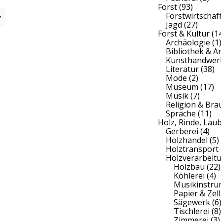
Forst
(93)
Forstwirtschaf
Jagd
(27)
Forst & Kultur
(1
Archäologie
(1
Bibliothek & A
Kunsthandwer
Literatur
(38)
Mode
(2)
Museum
(17)
Musik
(7)
Religion & Br
Sprache
(11)
Holz, Rinde, Lau
Gerberei
(4)
Holzhandel
(5)
Holztransport
Holzverarbeit
Holzbau
(22)
Köhlerei
(4)
Musikinstr
Papier & Zell
Sägewerk
(6
Tischlerei
(8)
Zimmerei
(3)