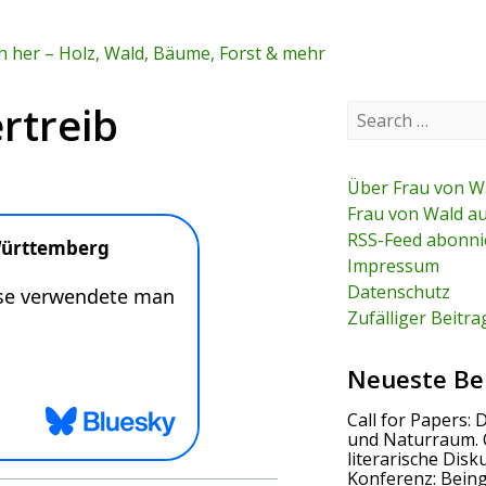
 her – Holz, Wald, Bäume, Forst & mehr
rtreib
S
e
a
r
c
Über Frau von W
h
Frau von Wald a
f
RSS-Feed abonni
o
r
Impressum
:
Datenschutz
Zufälliger Beitra
Neueste Be
Call for Papers: 
und Naturraum. 
literarische Disk
Konferenz: Bein