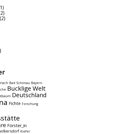
1)
2)
(2)
)
er
rlach
Bad Schönau
Bayern
Bucklige Welt
che
Deutschland
stbaum
na
Fichte
Forschung
stätte
hre
Förster_in
olkersdorf
Kiefer