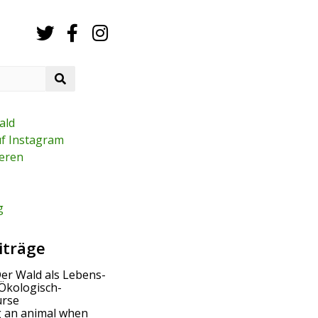
S
e
a
r
ald
c
uf Instagram
h
eren
g
iträge
Der Wald als Lebens-
Ökologisch-
urse
g an animal when