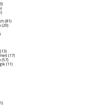
3)
)
1)
ch
(81)
h
(20)
)
(13)
heit
(17)
h
(57)
gik
(11)
1)