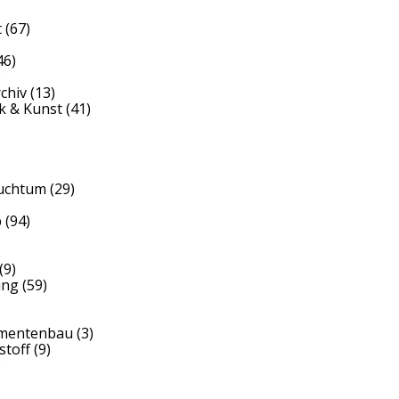
t
(67)
46)
)
rchiv
(13)
k & Kunst
(41)
auchtum
(29)
b
(94)
(9)
ung
(59)
umentenbau
(3)
stoff
(9)
)