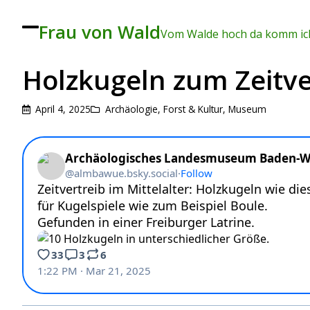
Frau von Wald
To
Vom Walde hoch da komm ich
ggl
e
me
Holzkugeln zum Zeitve
nu
April 4, 2025
Archäologie
,
Forst & Kultur
,
Museum