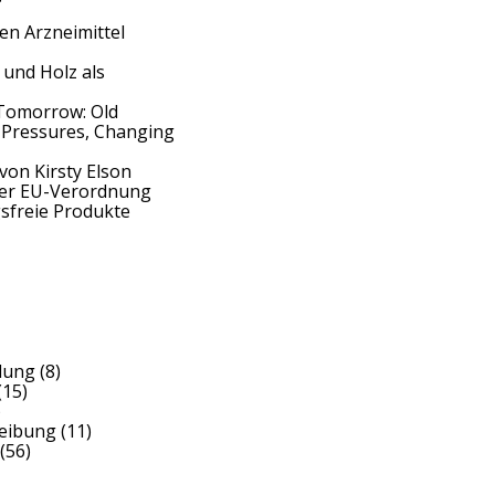
en Arzneimittel
 und Holz als
Tomorrow: Old
 Pressures, Changing
von Kirsty Elson
der EU-Verordnung
sfreie Produkte
dung
(8)
(15)
)
reibung
(11)
(56)