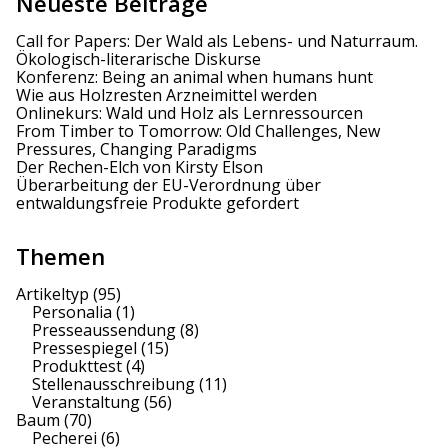
a
Neueste Beiträge
t
Call for Papers: Der Wald als Lebens- und Naturraum.
Ökologisch-literarische Diskurse
i
Konferenz: Being an animal when humans hunt
Wie aus Holzresten Arzneimittel werden
o
Onlinekurs: Wald und Holz als Lernressourcen
From Timber to Tomorrow: Old Challenges, New
n
Pressures, Changing Paradigms
Der Rechen-Elch von Kirsty Elson
Überarbeitung der EU-Verordnung über
entwaldungsfreie Produkte gefordert
Themen
Artikeltyp
(95)
Personalia
(1)
Presseaussendung
(8)
Pressespiegel
(15)
Produkttest
(4)
Stellenausschreibung
(11)
Veranstaltung
(56)
Baum
(70)
Pecherei
(6)