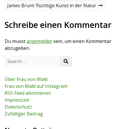
r
e
e
N
James Brunt: flüchtige Kunst in der Natur
v
e
i
i
x
o
t
Schreibe einen Kommentar
t
u
p
s
o
r
p
s
Du musst
angemeldet
sein, um einen Kommentar
o
t
a
s
abzugeben.
t
g
S
S
e
s
e
a
a
r
n
r
c
Über Frau von Wald
c
h
a
Frau von Wald auf Instagram
h
f
RSS-Feed abonnieren
o
v
r
Impressum
:
i
Datenschutz
Zufälliger Beitrag
g