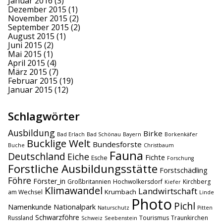
Januar 2016
(3)
Dezember 2015
(1)
November 2015
(2)
September 2015
(2)
August 2015
(1)
Juni 2015
(2)
Mai 2015
(1)
April 2015
(4)
März 2015
(7)
Februar 2015
(19)
Januar 2015
(12)
Schlagwörter
Ausbildung
Birke
Bad Erlach
Bad Schönau
Bayern
Borkenkäfer
Bucklige Welt
Bundesforste
Buche
Christbaum
Fauna
Deutschland
Eiche
Fichte
Esche
Forschung
Forstliche Ausbildungsstätte
Forstschädling
Föhre
Förster_in
Großbritannien
Hochwolkersdorf
Kirchberg
Kiefer
Klimawandel
Landwirtschaft
Krumbach
am Wechsel
Linde
Photo
Pichl
Namenkunde
Nationalpark
Naturschutz
Pitten
Schwarzföhre
Russland
Tourismus
Traunkirchen
Schweiz
Seebenstein