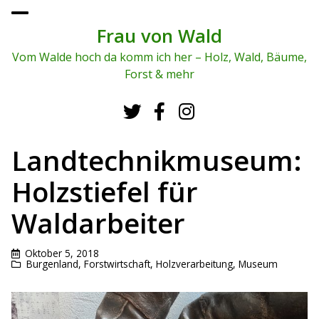
To
ggl
Frau von Wald
e
me
Vom Walde hoch da komm ich her – Holz, Wald, Bäume,
nu
Forst & mehr
Landtechnikmuseum:
Holzstiefel für
Waldarbeiter
Oktober 5, 2018
Burgenland
,
Forstwirtschaft
,
Holzverarbeitung
,
Museum