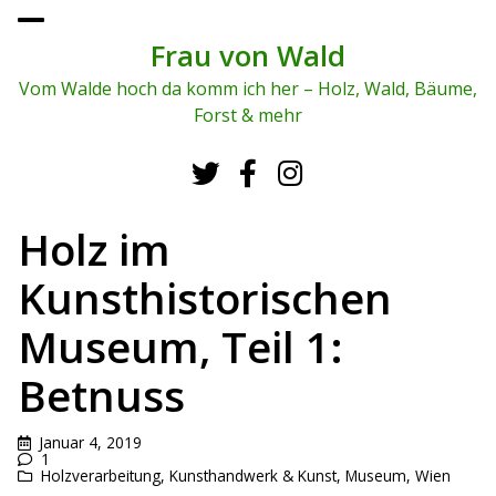
To
ggl
Frau von Wald
e
me
Vom Walde hoch da komm ich her – Holz, Wald, Bäume,
nu
Forst & mehr
Holz im
Kunsthistorischen
Museum, Teil 1:
Betnuss
Januar 4, 2019
1
Holzverarbeitung
,
Kunsthandwerk & Kunst
,
Museum
,
Wien