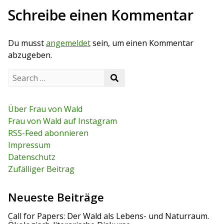
v
Schreibe einen Kommentar
i
g
Du musst
angemeldet
sein, um einen Kommentar
abzugeben.
a
S
t
S
e
e
a
i
a
r
r
c
Über Frau von Wald
o
c
h
Frau von Wald auf Instagram
h
f
n
RSS-Feed abonnieren
o
r
Impressum
:
Datenschutz
Zufälliger Beitrag
Neueste Beiträge
Call for Papers: Der Wald als Lebens- und Naturraum.