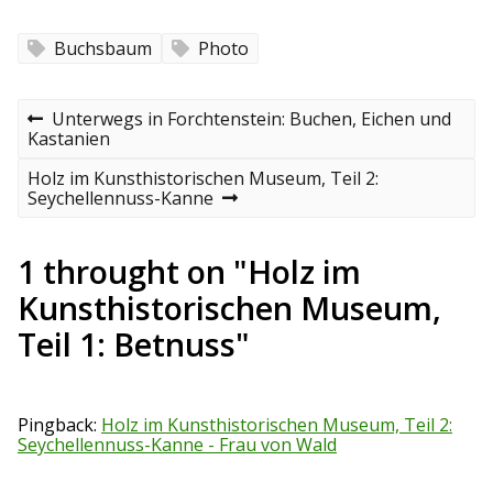
Buchsbaum
Photo
B
P
Unterwegs in Forchtenstein: Buchen, Eichen und
r
Kastanien
e
e
v
N
Holz im Kunsthistorischen Museum, Teil 2:
i
i
e
Seychellennuss-Kanne
o
x
t
u
t
s
p
1 throught on "Holz im
r
p
o
o
s
Kunsthistorischen Museum,
a
s
t
Teil 1: Betnuss"
t
g
s
n
Pingback:
Holz im Kunsthistorischen Museum, Teil 2:
Seychellennuss-Kanne - Frau von Wald
a