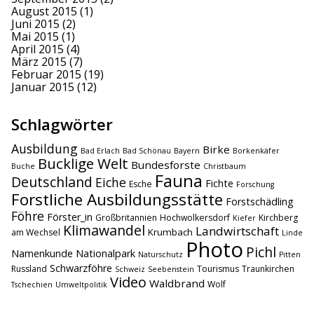
August 2015
(1)
Juni 2015
(2)
Mai 2015
(1)
April 2015
(4)
März 2015
(7)
Februar 2015
(19)
Januar 2015
(12)
Schlagwörter
Ausbildung
Birke
Bad Erlach
Bad Schönau
Bayern
Borkenkäfer
Bucklige Welt
Bundesforste
Buche
Christbaum
Fauna
Deutschland
Eiche
Fichte
Esche
Forschung
Forstliche Ausbildungsstätte
Forstschädling
Föhre
Förster_in
Großbritannien
Hochwolkersdorf
Kirchberg
Kiefer
Klimawandel
Landwirtschaft
Krumbach
am Wechsel
Linde
Photo
Pichl
Namenkunde
Nationalpark
Naturschutz
Pitten
Schwarzföhre
Russland
Tourismus
Traunkirchen
Schweiz
Seebenstein
Video
Waldbrand
Wolf
Tschechien
Umweltpolitik