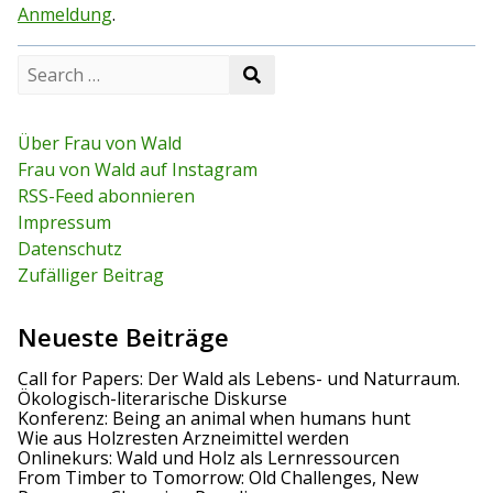
Anmeldung
.
S
S
e
e
a
a
r
r
c
Über Frau von Wald
c
h
Frau von Wald auf Instagram
h
f
RSS-Feed abonnieren
o
r
Impressum
:
Datenschutz
Zufälliger Beitrag
Neueste Beiträge
Call for Papers: Der Wald als Lebens- und Naturraum.
Ökologisch-literarische Diskurse
Konferenz: Being an animal when humans hunt
Wie aus Holzresten Arzneimittel werden
Onlinekurs: Wald und Holz als Lernressourcen
From Timber to Tomorrow: Old Challenges, New