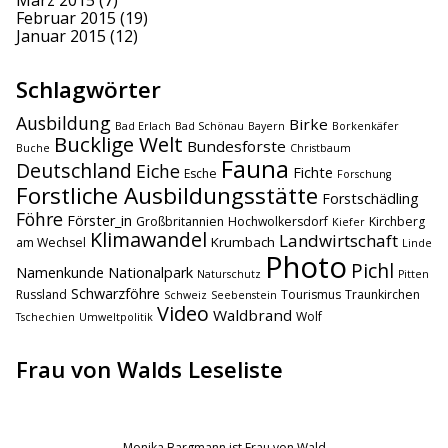
Februar 2015
(19)
Januar 2015
(12)
Schlagwörter
Ausbildung
Birke
Bad Erlach
Bad Schönau
Bayern
Borkenkäfer
Bucklige Welt
Bundesforste
Buche
Christbaum
Fauna
Deutschland
Eiche
Fichte
Esche
Forschung
Forstliche Ausbildungsstätte
Forstschädling
Föhre
Förster_in
Großbritannien
Hochwolkersdorf
Kirchberg
Kiefer
Klimawandel
Landwirtschaft
Krumbach
am Wechsel
Linde
Photo
Pichl
Namenkunde
Nationalpark
Naturschutz
Pitten
Schwarzföhre
Russland
Tourismus
Traunkirchen
Schweiz
Seebenstein
Video
Waldbrand
Wolf
Tschechien
Umweltpolitik
Frau von Walds Leseliste
Monika Bargmann ist Frau von Wald