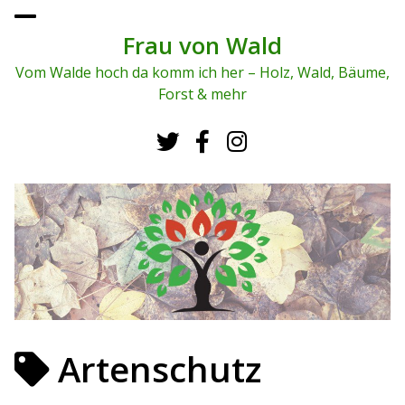
To
ggl
Frau von Wald
e
me
Vom Walde hoch da komm ich her – Holz, Wald, Bäume,
nu
Forst & mehr
Artenschutz