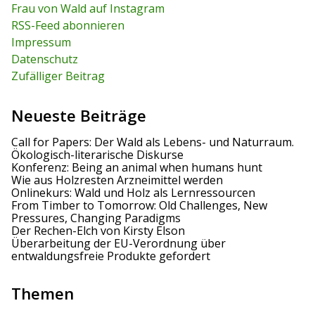
h
Frau von Wald auf Instagram
h
f
RSS-Feed abonnieren
o
r
Impressum
:
Datenschutz
Zufälliger Beitrag
Neueste Beiträge
Call for Papers: Der Wald als Lebens- und Naturraum.
Ökologisch-literarische Diskurse
Konferenz: Being an animal when humans hunt
Wie aus Holzresten Arzneimittel werden
Onlinekurs: Wald und Holz als Lernressourcen
From Timber to Tomorrow: Old Challenges, New
Pressures, Changing Paradigms
Der Rechen-Elch von Kirsty Elson
Überarbeitung der EU-Verordnung über
entwaldungsfreie Produkte gefordert
Themen