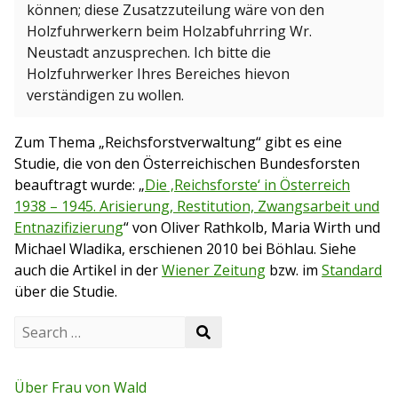
können; diese Zusatzzuteilung wäre von den
Holzfuhrwerkern beim Holzabfuhrring Wr.
Neustadt anzusprechen. Ich bitte die
Holzfuhrwerker Ihres Bereiches hievon
verständigen zu wollen.
Zum Thema „Reichsforstverwaltung“ gibt es eine
Studie, die von den Österreichischen Bundesforsten
beauftragt wurde: „
Die ‚Reichsforste‘ in Österreich
1938 – 1945. Arisierung, Restitution, Zwangsarbeit und
Entnazifizierung
“ von Oliver Rathkolb, Maria Wirth und
Michael Wladika, erschienen 2010 bei Böhlau. Siehe
auch die Artikel in der
Wiener Zeitung
bzw. im
Standard
über die Studie.
S
S
e
e
a
a
r
r
c
Über Frau von Wald
c