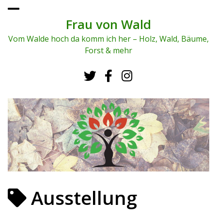
To
ggl
Frau von Wald
e
me
Vom Walde hoch da komm ich her – Holz, Wald, Bäume,
nu
Forst & mehr
Ausstellung