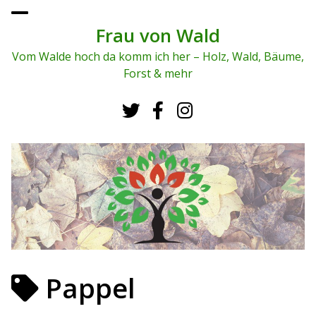
To
ggl
Frau von Wald
e
me
Vom Walde hoch da komm ich her – Holz, Wald, Bäume,
nu
Forst & mehr
Pappel