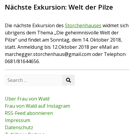
Nächste Exkursion: Welt der Pilze
Die nächste Exkursion des
Storchenhauses
widmet sich
übrigens dem Thema „Die geheimnisvolle Welt der
Pilze“ und findet am Sonntag, dem 14. Oktober 2018,
statt. Anmeldung bis 12.Oktober 2018 per eMail an
marchegger.storchenhaus@gmail.com oder Telephon
0681/81644656.
S
S
e
e
a
a
r
r
c
Über Frau von Wald
c
h
Frau von Wald auf Instagram
h
f
RSS-Feed abonnieren
o
r
Impressum
:
Datenschutz