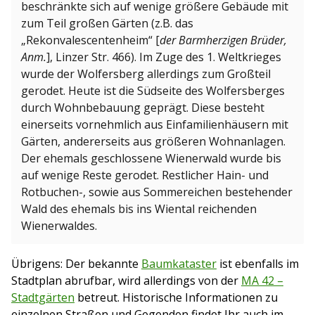
beschränkte sich auf wenige größere Gebäude mit
zum Teil großen Gärten (z.B. das
„Rekonvalescentenheim“ [
der Barmherzigen Brüder,
Anm.
], Linzer Str. 466). Im Zuge des 1. Weltkrieges
wurde der Wolfersberg allerdings zum Großteil
gerodet. Heute ist die Südseite des Wolfersberges
durch Wohnbebauung geprägt. Diese besteht
einerseits vornehmlich aus Einfamilienhäusern mit
Gärten, andererseits aus größeren Wohnanlagen.
Der ehemals geschlossene Wienerwald wurde bis
auf wenige Reste gerodet. Restlicher Hain- und
Rotbuchen-, sowie aus Sommereichen bestehender
Wald des ehemals bis ins Wiental reichenden
Wienerwaldes.
Übrigens: Der bekannte
Baumkataster
ist ebenfalls im
Stadtplan abrufbar, wird allerdings von der
MA 42 –
Stadtgärten
betreut. Historische Informationen zu
einzelnen Straßen und Gegenden findet Ihr auch im