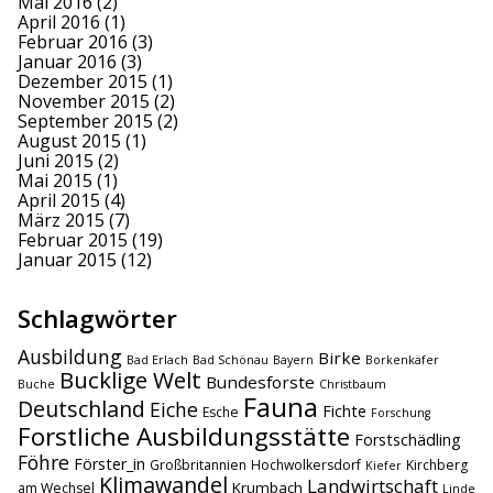
Mai 2016
(2)
April 2016
(1)
Februar 2016
(3)
Januar 2016
(3)
Dezember 2015
(1)
November 2015
(2)
September 2015
(2)
August 2015
(1)
Juni 2015
(2)
Mai 2015
(1)
April 2015
(4)
März 2015
(7)
Februar 2015
(19)
Januar 2015
(12)
Schlagwörter
Ausbildung
Birke
Bad Erlach
Bad Schönau
Bayern
Borkenkäfer
Bucklige Welt
Bundesforste
Buche
Christbaum
Fauna
Deutschland
Eiche
Fichte
Esche
Forschung
Forstliche Ausbildungsstätte
Forstschädling
Föhre
Förster_in
Großbritannien
Hochwolkersdorf
Kirchberg
Kiefer
Klimawandel
Landwirtschaft
Krumbach
am Wechsel
Linde