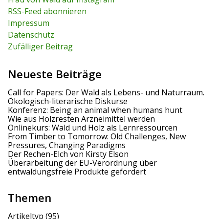
h
f
RSS-Feed abonnieren
o
r
Impressum
:
Datenschutz
Zufälliger Beitrag
Neueste Beiträge
Call for Papers: Der Wald als Lebens- und Naturraum.
Ökologisch-literarische Diskurse
Konferenz: Being an animal when humans hunt
Wie aus Holzresten Arzneimittel werden
Onlinekurs: Wald und Holz als Lernressourcen
From Timber to Tomorrow: Old Challenges, New
Pressures, Changing Paradigms
Der Rechen-Elch von Kirsty Elson
Überarbeitung der EU-Verordnung über
entwaldungsfreie Produkte gefordert
Themen
Artikeltyp
(95)