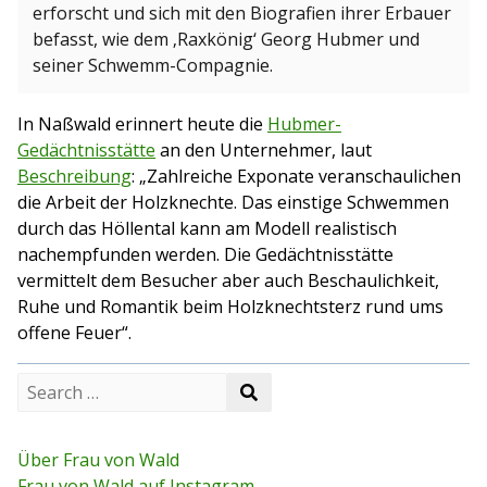
erforscht und sich mit den Biografien ihrer Erbauer
befasst, wie dem ‚Raxkönig‘ Georg Hubmer und
seiner Schwemm-Compagnie.
In Naßwald erinnert heute die
Hubmer-
Gedächtnisstätte
an den Unternehmer, laut
Beschreibung
: „Zahlreiche Exponate veranschaulichen
die Arbeit der Holzknechte. Das einstige Schwemmen
durch das Höllental kann am Modell realistisch
nachempfunden werden. Die Gedächtnisstätte
vermittelt dem Besucher aber auch Beschaulichkeit,
Ruhe und Romantik beim Holzknechtsterz rund ums
offene Feuer“.
S
S
e
e
a
a
r
r
c
Über Frau von Wald
c
h
Frau von Wald auf Instagram