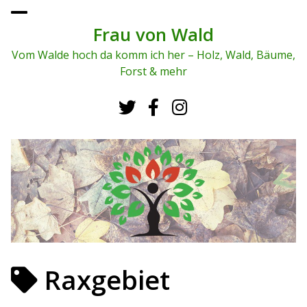
To
ggl
Frau von Wald
e
me
Vom Walde hoch da komm ich her – Holz, Wald, Bäume,
nu
Forst & mehr
Raxgebiet