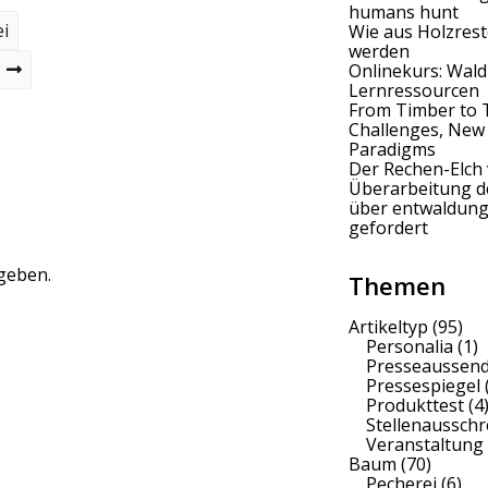
humans hunt
ei
Wie aus Holzrest
werden
Onlinekurs: Wald
Lernressourcen
From Timber to 
Challenges, New
Paradigms
Der Rechen-Elch 
Überarbeitung 
über entwaldung
gefordert
geben.
Themen
Artikeltyp
(95)
Personalia
(1)
Presseaussen
Pressespiegel
Produkttest
(4
Stellenaussch
Veranstaltung
Baum
(70)
Pecherei
(6)