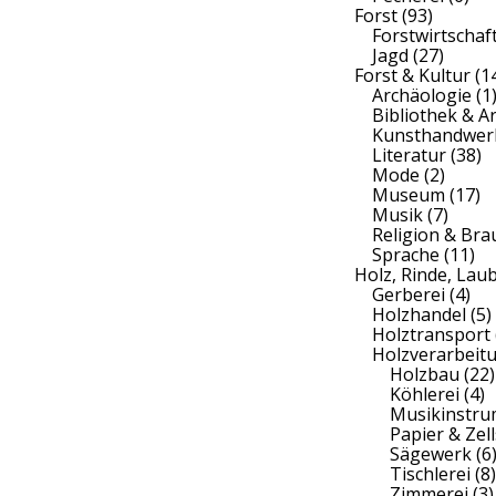
Forst
(93)
Forstwirtschaf
Jagd
(27)
Forst & Kultur
(1
Archäologie
(1
Bibliothek & A
Kunsthandwer
Literatur
(38)
Mode
(2)
Museum
(17)
Musik
(7)
Religion & Br
Sprache
(11)
Holz, Rinde, Lau
Gerberei
(4)
Holzhandel
(5)
Holztransport
Holzverarbeit
Holzbau
(22)
Köhlerei
(4)
Musikinstr
Papier & Zell
Sägewerk
(6
Tischlerei
(8)
Zimmerei
(3)