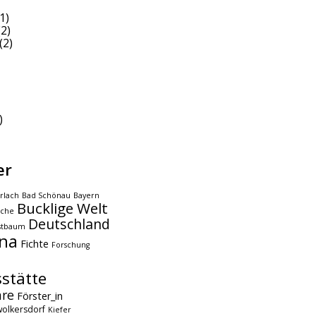
1)
2)
(2)
)
er
rlach
Bad Schönau
Bayern
Bucklige Welt
che
Deutschland
stbaum
na
Fichte
Forschung
stätte
hre
Förster_in
olkersdorf
Kiefer