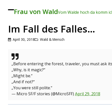
Frau von Wald
To
Vom Walde hoch da komm ich
ggl
e
me
Im Fall des Falles…
nu
April 30, 2018
Wald & Mensch
„Before entering the forest, traveler, you must ask it
„Why, is it magic?“
„Might be.“
„And if not?“
„You were still polite.“
— Micro SF/F stories (@MicroSFF)
April 29, 2018