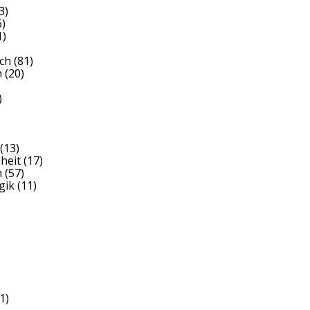
3)
)
1)
ch
(81)
h
(20)
)
(13)
heit
(17)
h
(57)
gik
(11)
1)