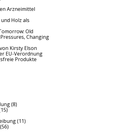
en Arzneimittel
 und Holz als
Tomorrow: Old
 Pressures, Changing
von Kirsty Elson
der EU-Verordnung
sfreie Produkte
dung
(8)
(15)
)
reibung
(11)
(56)