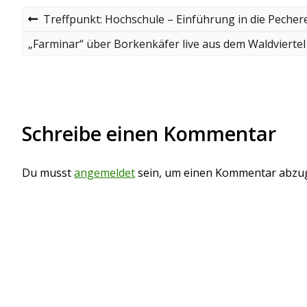
B
P
Treffpunkt: Hochschule – Einführung in die Pecher
r
e
e
N
„Farminar“ über Borkenkäfer live aus dem Waldviertel
v
e
i
i
x
o
t
t
u
p
s
o
r
p
s
Schreibe einen Kommentar
o
t
a
s
t
g
Du musst
angemeldet
sein, um einen Kommentar abzu
s
n
a
v
i