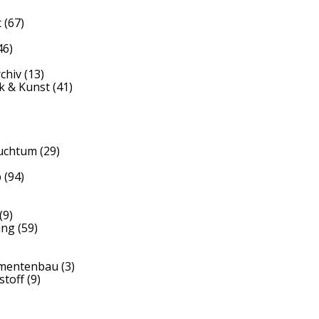
t
(67)
46)
)
rchiv
(13)
k & Kunst
(41)
auchtum
(29)
b
(94)
(9)
ung
(59)
umentenbau
(3)
stoff
(9)
)