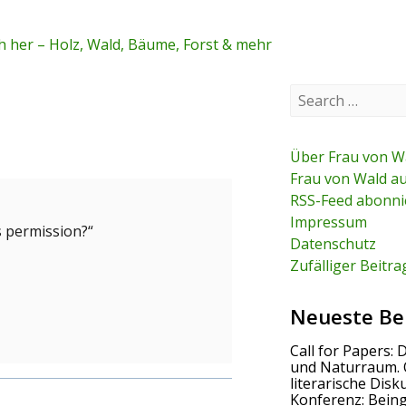
 her – Holz, Wald, Bäume, Forst & mehr
S
e
a
r
c
Über Frau von W
h
Frau von Wald a
f
RSS-Feed abonni
o
r
Impressum
s permission?“
:
Datenschutz
Zufälliger Beitra
Neueste Be
Call for Papers: 
und Naturraum. 
literarische Disk
Konferenz: Bein