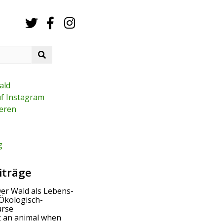
S
e
a
r
ald
c
uf Instagram
h
eren
g
iträge
Der Wald als Lebens-
Ökologisch-
urse
g an animal when