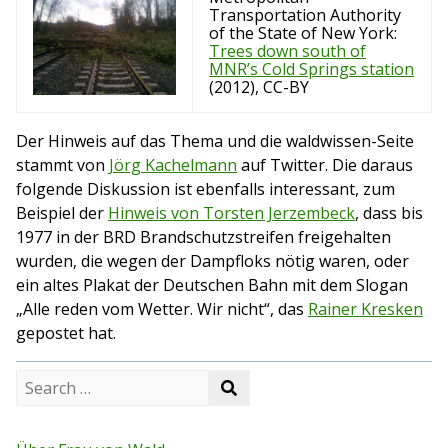
Transportation Authority
of the State of New York:
Trees down south of
MNR’s Cold Springs station
(2012), CC-BY
Der Hinweis auf das Thema und die waldwissen-Seite
stammt von
Jörg Kachelmann
auf Twitter. Die daraus
folgende Diskussion ist ebenfalls interessant, zum
Beispiel der
Hinweis von Torsten Jerzembeck
, dass bis
1977 in der BRD Brandschutzstreifen freigehalten
wurden, die wegen der Dampfloks nötig waren, oder
ein altes Plakat der Deutschen Bahn mit dem Slogan
„Alle reden vom Wetter. Wir nicht“, das
Rainer Kresken
gepostet hat.
S
S
e
e
a
a
r
r