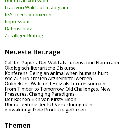
c
Über Frau von Wald
c
h
Frau von Wald auf Instagram
h
f
RSS-Feed abonnieren
o
r
Impressum
:
Datenschutz
Zufälliger Beitrag
Neueste Beiträge
Call for Papers: Der Wald als Lebens- und Naturraum.
Ökologisch-literarische Diskurse
Konferenz: Being an animal when humans hunt
Wie aus Holzresten Arzneimittel werden
Onlinekurs: Wald und Holz als Lernressourcen
From Timber to Tomorrow: Old Challenges, New
Pressures, Changing Paradigms
Der Rechen-Elch von Kirsty Elson
Überarbeitung der EU-Verordnung über
entwaldungsfreie Produkte gefordert
Themen