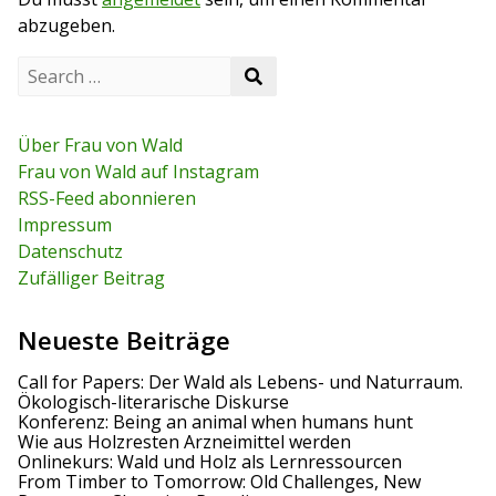
t
abzugeben.
g
S
s
S
e
e
a
n
a
r
r
c
Über Frau von Wald
a
c
h
Frau von Wald auf Instagram
h
f
v
RSS-Feed abonnieren
o
r
Impressum
i
:
Datenschutz
g
Zufälliger Beitrag
a
Neueste Beiträge
t
Call for Papers: Der Wald als Lebens- und Naturraum.
i
Ökologisch-literarische Diskurse
Konferenz: Being an animal when humans hunt
o
Wie aus Holzresten Arzneimittel werden
Onlinekurs: Wald und Holz als Lernressourcen
n
From Timber to Tomorrow: Old Challenges, New