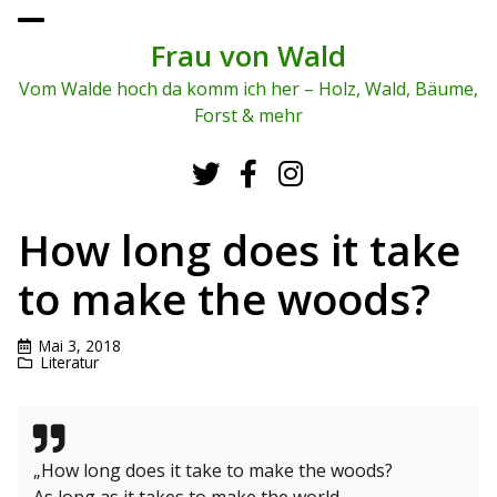
To
ggl
Frau von Wald
e
me
Vom Walde hoch da komm ich her – Holz, Wald, Bäume,
nu
Forst & mehr
How long does it take
to make the woods?
Mai 3, 2018
Literatur
„How long does it take to make the woods?