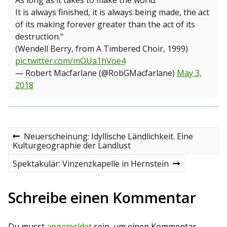
As long as it takes to make the world.
It is always finished, it is always being made, the act
of its making forever greater than the act of its
destruction.“
(Wendell Berry, from A Timbered Choir, 1999)
pic.twitter.com/mOUa1hVoe4
— Robert Macfarlane (@RobGMacfarlane)
May 3,
2018
B
P
Neuerscheinung: Idyllische Ländlichkeit. Eine
r
Kulturgeographie der Landlust
e
e
v
N
Spektakulär: Vinzenzkapelle in Hernstein
i
i
e
o
x
t
u
t
Schreibe einen Kommentar
s
p
r
p
o
o
s
a
Du musst
angemeldet
sein, um einen Kommentar
s
t