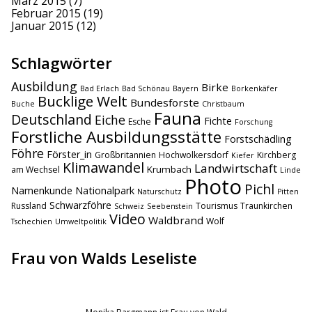
März 2015
(7)
Februar 2015
(19)
Januar 2015
(12)
Schlagwörter
Ausbildung
Birke
Bad Erlach
Bad Schönau
Bayern
Borkenkäfer
Bucklige Welt
Bundesforste
Buche
Christbaum
Fauna
Deutschland
Eiche
Fichte
Esche
Forschung
Forstliche Ausbildungsstätte
Forstschädling
Föhre
Förster_in
Großbritannien
Hochwolkersdorf
Kirchberg
Kiefer
Klimawandel
Landwirtschaft
Krumbach
am Wechsel
Linde
Photo
Pichl
Namenkunde
Nationalpark
Naturschutz
Pitten
Schwarzföhre
Russland
Tourismus
Traunkirchen
Schweiz
Seebenstein
Video
Waldbrand
Wolf
Tschechien
Umweltpolitik
Frau von Walds Leseliste