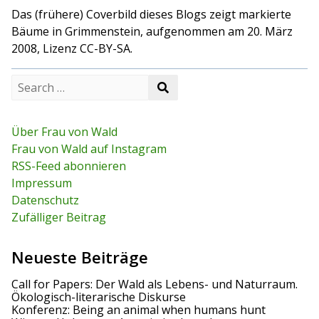
Das (frühere) Coverbild dieses Blogs zeigt markierte
Bäume in Grimmenstein, aufgenommen am 20. März
2008, Lizenz CC-BY-SA.
S
S
e
e
a
a
r
r
c
Über Frau von Wald
c
h
Frau von Wald auf Instagram
h
f
RSS-Feed abonnieren
o
r
Impressum
:
Datenschutz
Zufälliger Beitrag
Neueste Beiträge
Call for Papers: Der Wald als Lebens- und Naturraum.
Ökologisch-literarische Diskurse
Konferenz: Being an animal when humans hunt