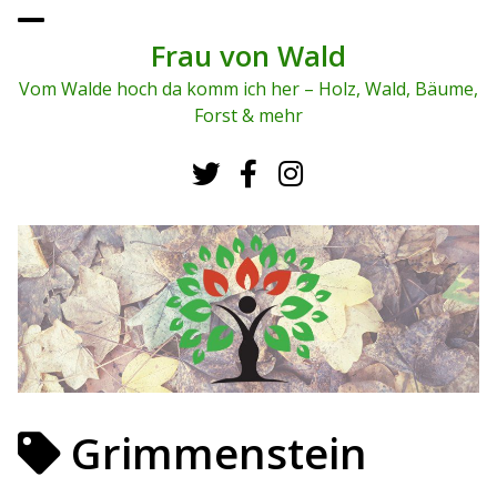
To
ggl
Frau von Wald
e
me
Vom Walde hoch da komm ich her – Holz, Wald, Bäume,
nu
Forst & mehr
Grimmenstein