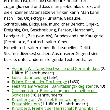
Erfreulich ist, dass die Datenbankinhalte frei
zugänglich sind und dass man problemlos direkt auf
die einzelnen Datensätze verlinken kann. Man kann
nach Titel, Objekttyp (Flurname, Gebäude,
Schriftquelle, Bildquelle, mündlicher Bericht, Objekt,
Ereignis), Ort, Beschreibung, Person, Herrschaft,
Landgericht, Zeit (von-bis), Bundesland und Kategorie
(Rechtsorte, Strafrechtsaltertümer,
Hoheitsrechtsaltertümer, Rechtsquellen, Delikte,
Strafen, diverses) suchen. Aus unserer Gegend sind
bereits unter anderem folgende Texte enthalten:
Aspang, Wildfang, Fischweide und Gerechtigkeit
(2.
Hälfte 15. Jahrhundert)
Edlitz, Banntaiding
(1554)
Erlach, Rechte der Dorfmenge
(1480)
Feistritz am Wechsel, Banntaidings-Register
(1643)
Grimmenstein, Banntaiding und Freiheiten des
Schlosses
(18. Jahrhundert)
Kirchberg am Wechsel, Banntaiding des
Frauenklosters
(1. Hälfte 16. Jahrhundert)
Kirchberg, Freiheit der Herrschaft Kranichberg