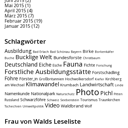
Juni 2015
(2)
Mai 2015
(1)
April 2015
(4)
März 2015
(7)
Februar 2015
(19)
Januar 2015
(12)
Schlagwörter
Ausbildung
Birke
Bad Erlach
Bad Schönau
Bayern
Borkenkäfer
Bucklige Welt
Bundesforste
Buche
Christbaum
Fauna
Deutschland
Eiche
Fichte
Esche
Forschung
Forstliche Ausbildungsstätte
Forstschädling
Föhre
Förster_in
Großbritannien
Hochwolkersdorf
Kirchberg
Kiefer
Klimawandel
Landwirtschaft
Krumbach
am Wechsel
Linde
Photo
Pichl
Namenkunde
Nationalpark
Naturschutz
Pitten
Schwarzföhre
Russland
Tourismus
Traunkirchen
Schweiz
Seebenstein
Video
Waldbrand
Wolf
Tschechien
Umweltpolitik
Frau von Walds Leseliste