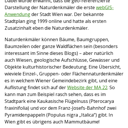
Dabei wurde erwähnt, dass die geo-referenzierte
Darstellung der Naturdenkmäler die erste
webGIS-
Anwendung
der Stadt Wien war. Der bekannte
Stadtplan ging 1999 online und hatte als ersten
Zusatzinhalt eben die Naturdenkmäler.
Naturdenkmäler können Bäume, Baumgruppen,
Baumzeilen oder ganze Waldflächen sein (besonders
interessant im Sinne dieses Blogs) – aber natürlich
auch Wiesen, geologische Aufschlüsse, Gewässer und
Objekte kulturhistorischer Bedeutung. Eine Übersicht,
wieviele Einzel-, Gruppen- oder Flächennaturdenkmäler
es in welchem Wiener Gemeindebezirk gibt, und eine
Auflistung findet sich auf der
Website der MA 22
. So
kann man zum Beispiel rasch sehen, dass es im
Stadtpark eine Kaukasische Flügelnuss (Pterocarya
fraxinifolia) und vor dem Franz-Josefs-Bahnhof zwei
Pyramidenpappeln (Populus nigra „Italica“) gibt. In
Wien gibt es übrigens auch Mammutbäume!