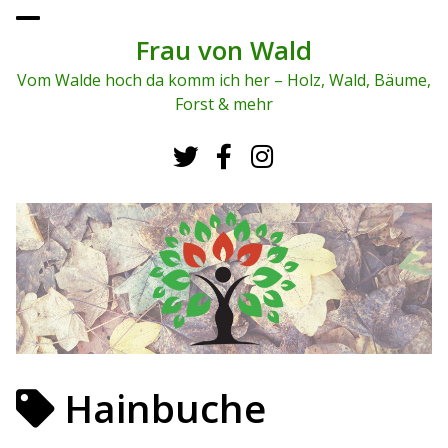
To
ggl
Frau von Wald
e
me
Vom Walde hoch da komm ich her – Holz, Wald, Bäume,
nu
Forst & mehr
Hainbuche