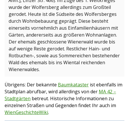
Anm.
], Linzer Str. 466). Im Zuge des 1. Weltkrieges
wurde der Wolfersberg allerdings zum Großteil
gerodet. Heute ist die Südseite des Wolfersberges
durch Wohnbebauung geprägt. Diese besteht
einerseits vornehmlich aus Einfamilienhäusern mit
Gärten, andererseits aus größeren Wohnanlagen.
Der ehemals geschlossene Wienerwald wurde bis
auf wenige Reste gerodet. Restlicher Hain- und
Rotbuchen-, sowie aus Sommereichen bestehender
Wald des ehemals bis ins Wiental reichenden
Wienerwaldes.
Übrigens: Der bekannte
Baumkataster
ist ebenfalls im
Stadtplan abrufbar, wird allerdings von der
MA 42 –
Stadtgärten
betreut. Historische Informationen zu
einzelnen Straßen und Gegenden findet Ihr auch im
WienGeschichteWiki
.