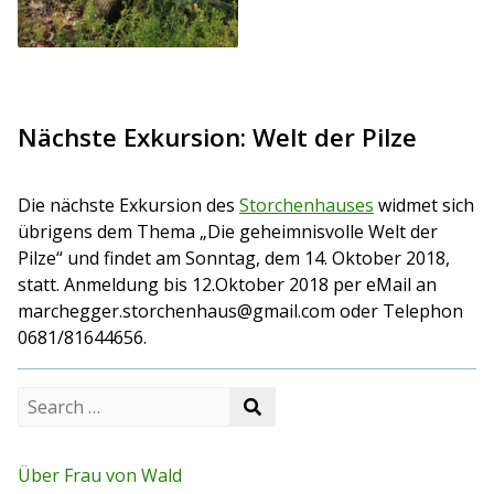
Nächste Exkursion: Welt der Pilze
Die nächste Exkursion des
Storchenhauses
widmet sich
übrigens dem Thema „Die geheimnisvolle Welt der
Pilze“ und findet am Sonntag, dem 14. Oktober 2018,
statt. Anmeldung bis 12.Oktober 2018 per eMail an
marchegger.storchenhaus@gmail.com oder Telephon
0681/81644656.
S
S
e
e
a
a
r
r
c
Über Frau von Wald
c