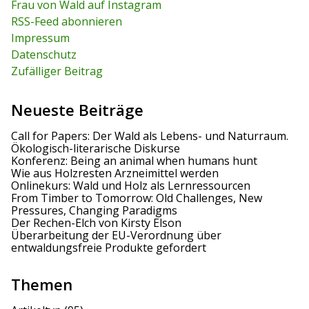
h
Frau von Wald auf Instagram
h
f
RSS-Feed abonnieren
o
r
Impressum
:
Datenschutz
Zufälliger Beitrag
Neueste Beiträge
Call for Papers: Der Wald als Lebens- und Naturraum.
Ökologisch-literarische Diskurse
Konferenz: Being an animal when humans hunt
Wie aus Holzresten Arzneimittel werden
Onlinekurs: Wald und Holz als Lernressourcen
From Timber to Tomorrow: Old Challenges, New
Pressures, Changing Paradigms
Der Rechen-Elch von Kirsty Elson
Überarbeitung der EU-Verordnung über
entwaldungsfreie Produkte gefordert
Themen