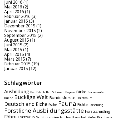
Juni 2016
(1)
Mai 2016
(2)
April 2016
(1)
Februar 2016
(3)
Januar 2016
(3)
Dezember 2015
(1)
November 2015
(2)
September 2015
(2)
August 2015
(1)
Juni 2015
(2)
Mai 2015
(1)
April 2015
(4)
März 2015
(7)
Februar 2015
(19)
Januar 2015
(12)
Schlagwörter
Ausbildung
Birke
Bad Erlach
Bad Schönau
Bayern
Borkenkäfer
Bucklige Welt
Bundesforste
Buche
Christbaum
Fauna
Deutschland
Eiche
Fichte
Esche
Forschung
Forstliche Ausbildungsstätte
Forstschädling
Föhre
Förster_in
Großbritannien
Hochwolkersdorf
Kirchberg
Kiefer