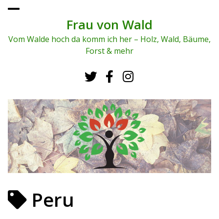
To
ggl
Frau von Wald
e
me
Vom Walde hoch da komm ich her – Holz, Wald, Bäume,
nu
Forst & mehr
Peru