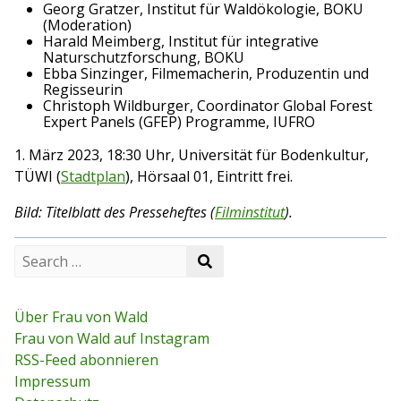
Georg Gratzer, Institut für Waldökologie, BOKU
(Moderation)
Harald Meimberg, Institut für integrative
Naturschutzforschung, BOKU
Ebba Sinzinger, Filmemacherin, Produzentin und
Regisseurin
Christoph Wildburger, Coordinator Global Forest
Expert Panels (GFEP) Programme, IUFRO
1. März 2023, 18:30 Uhr, Universität für Bodenkultur,
TÜWI (
Stadtplan
), Hörsaal 01, Eintritt frei.
Bild: Titelblatt des Presseheftes (
Filminstitut
).
S
S
e
e
a
a
r
r
c
Über Frau von Wald
c
h
Frau von Wald auf Instagram
h
f
RSS-Feed abonnieren
o
r
Impressum
: